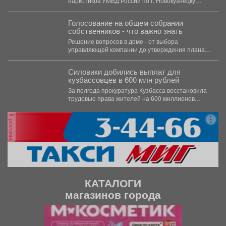
наркотиков УМВД России по г. Новокузнецку
получили оперативную информацию...
Голосование на общем собрании
собственников - что важно знать
Решение вопросов в доме - от выбора
управляющей компании до утверждения плана
благоустройства - принимается...
Силовики добились выплат для
кузбассовцев в 600 млн рублей
За полгода прокуратура Кузбасса восстановила
трудовые права жителей на 600 миллионов
рублей. В Кузбассе...
реклама
КАТАЛОГИ
магазинов города
П
С
р
л