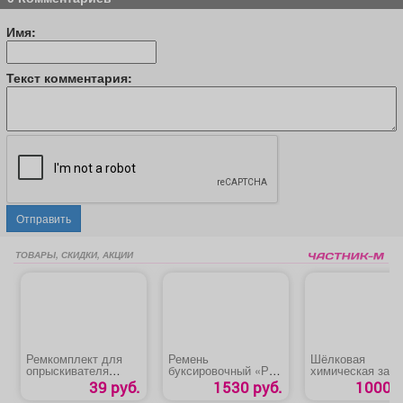
Имя:
Текст комментария:
Отправить
ТОВАРЫ, СКИДКИ, АКЦИИ
Ремкомплект для
Ремень
Шёлковая
опрыскивателя
буксировочный «РБ
химическая зави
«ОП-207/ОП-209
50»
39 руб.
1530 руб.
1000 р
№1»