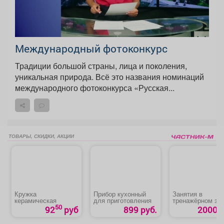
Международный фотоконкурс
Традиции большой страны, лица и поколения,
уникальная природа. Всё это названия номинаций
международного фотоконкурса «Русская...
ТОВАРЫ, СКИДКИ, АКЦИИ
Кружка
Прибор кухонный
Занятия в
керамическая
для приготовления
тренажёрном за
для взрослых
50
92
руб
899 руб.
2000 р