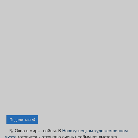
Афиша
Обучение
Проекты
Товары
Поздравления
Погода
ТВ программа
Я - пенсионер
Поделиться
📃 Окна в мир… войны. В
Новокузнецком художественном
музее
готовится к открытию очень необычная выставка.