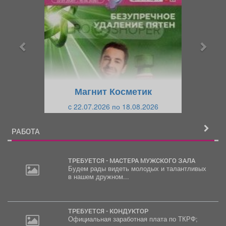
е
е
д
д
ы
у
д
ю
у
щ
щ
и
Магнит Косметик
и
й
c 22.07.2026 по 18.08.2026
й
РАБОТА
ТРЕБУЕТСЯ - МАСТЕРА МУЖСКОГО ЗАЛА
Будем рады видеть молодых и талантливых
в нашем дружном...
ТРЕБУЕТСЯ - КОНДУКТОР
Официальная заработная плата по ТКРФ;