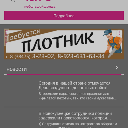
небольшой дождь
Подробнее
реклама
НОВОСТИ
Сегодня в нашей стране отмечается
День воздушно - десантных войск!
В городском парке состоялся праздник для
«крылатой пехоты», тех, кто своим мужеством,
верностью и честью...
В Новокузнецке сотрудники полиции
задержали наркоторговку, которая
планировала сбыть партию
👮Сотрудники отдела по контролю за оборотом
карфентанила в особо крупном размере