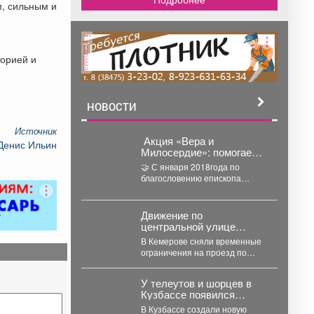
м, сильным и
реклама
торией и
НОВОСТИ
Источник
️ Акция «Вера и
Денис Ильин
Милосердие»: помогаем
тем, кто защищает
🤝 С января 2018года по
Родину!
благословению епископа
Новокузнецкого и
Таштагольского в Кузбассе
реализуется акция «Вера...
Движение по
центральной улице
Кемерова восстановили
В Кемерове сняли временные
ограничения на проезд по
улице 50 лет Октября.
Движение перекрывали с...
У телеутов и шорцев в
Кузбассе появился
собственный
В Кузбассе создали новую