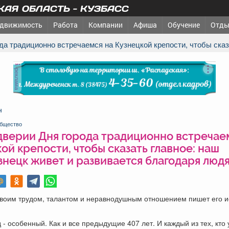
АЯ ОБЛАСТЬ - КУЗБАСС
движимость
Работа
Компании
Афиша
Обучение
Отды
ода традиционно встречаемся на Кузнецкой крепости, чтобы ска
реклама
н
бщество
дверии Дня города традиционно встречае
ой крепости, чтобы сказать главное: наш
нецк живет и развивается благодаря людя
 своим трудом, талантом и неравнодушным отношением пишет его 
д - особенный. Как и все предыдущие 407 лет. И каждый из тех, кто