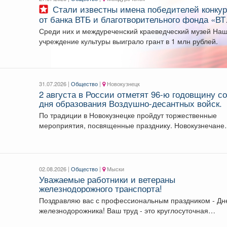
Стали известны имена победителей конкурса
от банка ВТБ и благотворительного фонда «ВТ
страна» уже известны.
Среди них и междуреченский краеведческий музей На
учреждение культуры выиграло грант в 1 млн рублей.
31.07.2026 |
Общество
|
Новокузнецк
2 августа в России отметят 96-ю годовщину с
дня образования Воздушно-десантных войск.
По традиции в Новокузнецке пройдут торжественные
мероприятия, посвященные празднику. Новокузнечане
единым строем прошагают по улицам...
02.08.2026 |
Общество
|
Мыски
Уважаемые работники и ветераны
железнодорожного транспорта!
Поздравляю вас с профессиональным праздником - Д
железнодорожника! Ваш труд - это круглосуточная
ответственность...