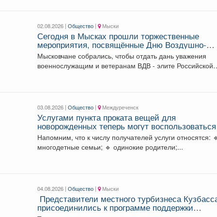
02.08.2026 |
Общество
|
Мыски
Сегодня в Мысках прошли торжественные
мероприятия, посвящённые Дню Воздушно-
десантных войск.
Мысковчане собрались, чтобы отдать дань уважения
военнослужащим и ветеранам ВДВ - элите Российской
армии. ...
03.08.2026 |
Общество
|
Междуреченск
Услугами пункта проката вещей для
новорожденных теперь могут воспользоваться
молодые родители в возрасте до 35 лет
Напомним, что к числу получателей услуги относятся: 🔹
включительно.
многодетные семьи; 🔹 одинокие родители;...
04.08.2026 |
Общество
|
Мыски
Представители местного турбизнеса Кузбасс
присоединились к программе поддержки
участников СВО и их близкихне.