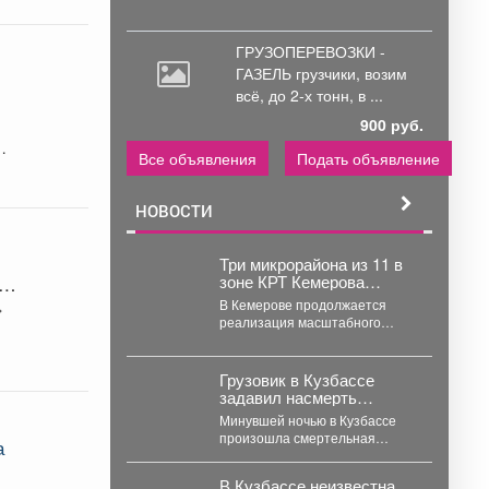
ГРУЗОПЕРЕВОЗКИ -
ГАЗЕЛЬ грузчики,
возим
всё, до 2-х тонн, в ...
900 руб.
Все объявления
Подать объявление
НОВОСТИ
Три микрорайона из 11 в
зоне КРТ Кемерова
остаются без
В Кемерове продолжается
застройщиков
реализация масштабного
проекта комплексного
развития территорий. Первый
дом скоро будет сдан, но...
Грузовик в Кузбассе
задавил насмерть
мотоциклиста в
Минувшей ночью в Кузбассе
чудовищном ДТП
произошла смертельная
а
авария с участием грузовика и
мотоцикла. В среду,...
В Кузбассе неизвестна