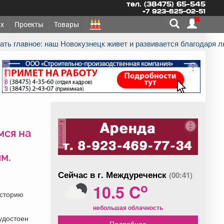
тел. (38475) 65-545
+7 923-625-02-51
х
Проекты
Товары
зать главное: наш Новокузнецк живет и развивается благодаря 
реклама
реклама
мся на
м.
Сейчас в г. Междуреченск
(00:41)
o
10.5 C
историю
небольшая облачность
 удостоен
Подробнее