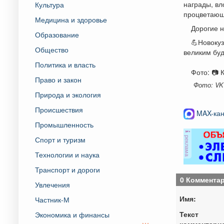
награды, вл
Культура
процветаю
Медицина и здоровье
Дорогие н
Образование
💪Новокуз
Общество
великим буд
Политика и власть
Фото: 📷 
Право и закон
Фото: VK
Природа и экология
Происшествия
MAX-кан
Промышленность
реклама
Спорт и туризм
Технологии и наука
Транспорт и дороги
0 Коммента
Увлечения
Имя:
Частник-М
Текст
Экономика и финансы
комментари