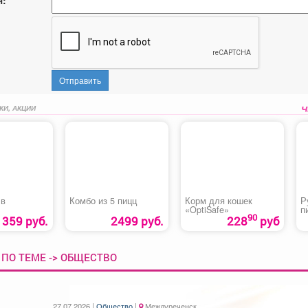
Отправить
КИ, АКЦИИ
 в
Комбо из 5 пицц
Корм для кошек
Р
«OptiSafe»
п
90
359 руб.
2499 руб.
228
руб
ПО ТЕМЕ -> ОБЩЕСТВО
27.07.2026 |
Общество
|
Междуреченск