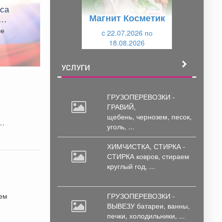
у
щ
Магнит Косметик
Б-
щ
и
ше
и
c 22.07.2026 по
й
18.08.2026
й
УСЛУГИ
о
ГРУЗОПЕРЕВОЗКИ -
ГРАВИЙ,
щебень,
чернозем, песок,
уголь, ...
ХИМЧИСТКА, СТИРКА -
СТИРКА ковров,
стираем
круглый год, ...
нем
ГРУЗОПЕРЕВОЗКИ -
ВЫВЕЗУ батареи,
ванны,
печки, холодильники, ...