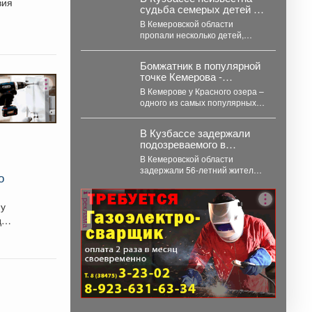
вия
судьба семерых детей –
как сквозь землю
В Кемеровской области
провалились
пропали несколько детей,
поиски затянулись, но пока не
дали никакого результата. ...
Бомжатник в популярной
точке Кемерова -
горожанка обнаружила
В Кемерове у Красного озера –
жуткий объект на
одного из самых популярных
Красном озере
мест отдыха горожан –
обнаружили...
В Кузбассе задержали
подозреваемого в
двойном преступлении
В Кемеровской области
1991 года
задержали 56‑летний жителя
о
Новосибирска - его обвиняют
убийстве и покушении на
реклама
убийство,...
му
до –