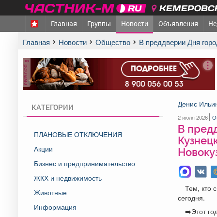
КЕМЕРОВСК
Главная
Группы
Новости
Объявления
Не
Главная
Новости
Общество
В преддверии Дня гор
реклама
Денис Ильи
КАТЕГОРИИ
2 июля 2026
О
В пред
ПЛАНОВЫЕ ОТКЛЮЧЕНИЯ
Кузнецк
Акции
Новокуз
Бизнес и предпринимательство
ЖКХ и недвижимость
Тем, кто
Животные
сегодня.
Информация
➡️Этот го