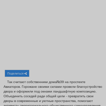
Афиша
Обучение
Проекты
Товары
Поздравления
Погода
ТВ программа
Я - пенсионер
Поделиться
Так считают собственники дома№39 на проспекте
Авиаторов. Горожане своими силами провели благоустройство
двора и оформили под окнами ландшафтную композицию.
Объединить соседей ради общей цели - превратить свои
дворы в современные и уютные пространства, помогают
активисты территориального общественного самоуправления.