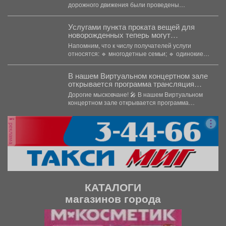
пресечению нарушений ПДД
дорожного движения были проведены
водителями СИМ и мото-транспортных
профилактические беседы, распространены
средств.
памятки и...
Услугами пункта проката вещей для
новорожденных теперь могут
воспользоваться молодые родители в
Напомним, что к числу получателей услуги
возрасте до 35 лет включительно.
относятся: 🔹 многодетные семьи; 🔹 одинокие
родители;...
В нашем Виртуальном концертном зале
открывается программа трансляция
концерта-караоке «Споём любимое и
Дорогие мысковчане! 🎤 В нашем Виртуальном
родное»!
концертном зале открывается программа
трансляция концерта-караоке «Споём
любимое...
реклама
КАТАЛОГИ
магазинов города
П
С