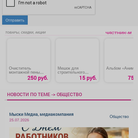
Отправить
ТОВАРЫ, СКИДКИ, АКЦИИ
Очиститель
Мешок для
Альбом «Аниме
монтажной пены
строительного
«HAUSER»
мусора
250 руб.
15 руб.
75 р
НОВОСТИ ПО ТЕМЕ -> ОБЩЕСТВО
Мыски Медиа, медиакомпания
Общество
25.07.2026