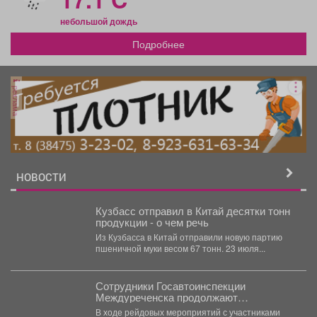
небольшой дождь
Подробнее
реклама
НОВОСТИ
Кузбасс отправил в Китай десятки тонн
продукции - о чем речь
Из Кузбасса в Китай отправили новую партию
пшеничной муки весом 67 тонн. 23 июля...
Сотрудники Госавтоинспекции
Междуреченска продолжают
осуществлять рейды по профилактике и
В ходе рейдовых мероприятий с участниками