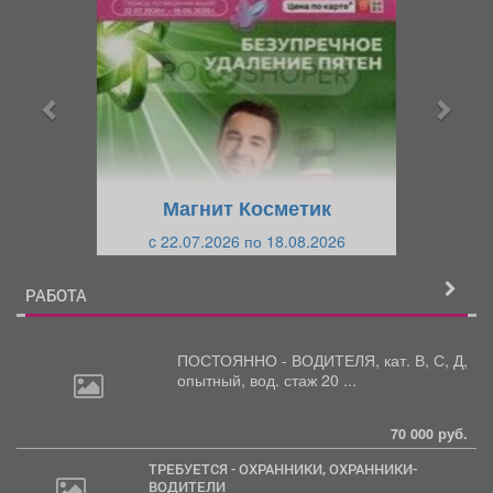
р
л
е
е
д
д
ы
у
д
ю
у
щ
щ
и
Магнит Косметик
и
й
c 22.07.2026 по 18.08.2026
й
РАБОТА
ПОСТОЯННО - ВОДИТЕЛЯ, кат.
В, С, Д,
опытный, вод. стаж 20 ...
70 000 руб.
ТРЕБУЕТСЯ - ОХРАННИКИ, ОХРАННИКИ-
ВОДИТЕЛИ