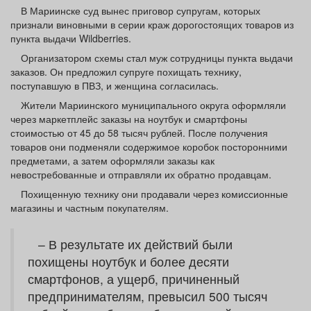
Афиша
Обучение
Проекты
В Мариинске суд вынес приговор супругам, которых
признали виновными в серии краж дорогостоящих товаров из
пункта выдачи Wildberries.
Организатором схемы стал муж сотрудницы пункта выдачи
заказов. Он предложил супруге похищать технику,
поступавшую в ПВЗ, и женщина согласилась.
Товары
Поздравления
Погода
Жители Мариинского муниципального округа оформляли
через маркетплейс заказы на ноутбук и смартфоны
стоимостью от 45 до 58 тысяч рублей. После получения
товаров они подменяли содержимое коробок посторонними
предметами, а затем оформляли заказы как
ТВ программа
Я - пенсионер
невостребованные и отправляли их обратно продавцам.
Похищенную технику они продавали через комиссионные
магазины и частным покупателям.
– В результате их действий были
похищены ноутбук и более десяти
смартфонов, а ущерб, причиненный
предпринимателям, превысил 500 тысяч