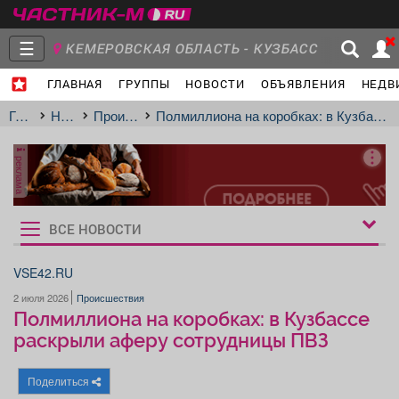
☰
КЕМЕРОВСКАЯ ОБЛАСТЬ - КУЗБАСС
ГЛАВНАЯ
ГРУППЫ
НОВОСТИ
ОБЪЯВЛЕНИЯ
НЕДВ
Главная
Группы
Новости
Главная
Новости
Происшествия
Полмиллиона на коробках: в Кузбассе раскрыли аферу сотрудницы ПВЗ
реклама
Объявления
Недвижимость
Услуги
ВСЕ НОВОСТИ
Рукбрики
новостей
VSE42.RU
2 июля 2026
Происшествия
Работа
Транспорт
Компании
Полмиллиона на коробках: в Кузбассе
раскрыли аферу сотрудницы ПВЗ
Поделиться