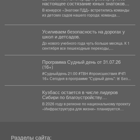
настоящее состязание юных знатоков
правил дорожного движения!
В конкурсе «Знатоки ПДД» встретились команды
из детских садов нашего города: команда
«Безопасное колесо» детского...
Усиливаем безопасность на дорогах у
школ и детсадов.
До нового учебного года чуть больше месяца. К 1
сентября все пешеходные переходы,
расположенные...
Программа Судный день от 31.07.26
(16+)
#Судныйдень 21:00 #ТВН #происшествия #ЧП
16+ Сегодня в программе "Судный день": 🚨 Без...
Кузбасс остается в числе лидеров
Сибири по благоустройству
общественных пространств.
В 2026 году в регионе по национальному проекту
«Инфраструктура для жизни» планируется
обновить 115 общественных...
Разделы сайта: