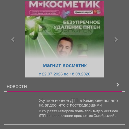
П
С
р
л
е
е
д
д
ы
у
д
ю
у
щ
щ
и
Магнит Косметик
и
й
c 22.07.2026 по 18.08.2026
й
НОВОСТИ
Жуткое ночное ДТП в Кемерове попало
на видео: что с пострадавшими
В соцсетях Кемерова появилось видео жёсткого
ДТП на пересечении проспектов Октябрьский и
Ленинградский. В...