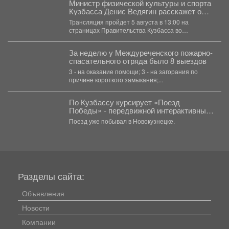
Министр физической культуры и спорта
Кузбасса Денис Ведягин расскажет о
развитии спорта в регионе в прямом
Трансляция пройдет 5 августа в 13:00 на
эфире ЦУР.
страницах Правительства Кузбасса во
«ВКонтакте» и «Одноклассниках». ...
За неделю у Междуреченского пожарно-
спасательного отряда было 8 выездов
3 - на оказание помощи; 3 - на загорания по
причине короткого замыкания;...
По Кузбассу курсирует «Поезд
Победы» - передвижной интерактивный
музей, рассказывающий о событиях
Поезд уже побывал в Новокузнецке.
Великой Отечественной войны.
Разделы сайта:
Объявления
Новости
Компании