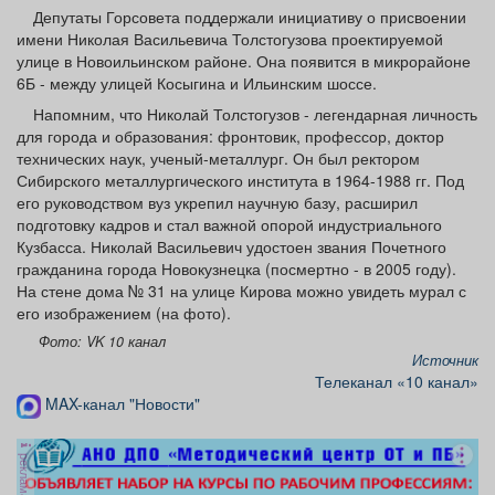
Афиша
Обучение
Проекты
Депутаты Горсовета поддержали инициативу о присвоении
имени Николая Васильевича Толстогузова проектируемой
улице в Новоильинском районе. Она появится в микрорайоне
6Б - между улицей Косыгина и Ильинским шоссе.
Напомним, что Николай Толстогузов - легендарная личность
для города и образования: фронтовик, профессор, доктор
Товары
Поздравления
Погода
технических наук, ученый-металлург. Он был ректором
Сибирского металлургического института в 1964-1988 гг. Под
его руководством вуз укрепил научную базу, расширил
подготовку кадров и стал важной опорой индустриального
Кузбасса. Николай Васильевич удостоен звания Почетного
ТВ программа
Я - пенсионер
гражданина города Новокузнецка (посмертно - в 2005 году).
На стене дома № 31 на улице Кирова можно увидеть мурал с
его изображением (на фото).
Фото: VK 10 канал
Источник
Телеканал «10 канал»
MAX-канал "Новости"
реклама