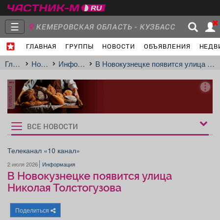
☰
КЕМЕРОВСКАЯ ОБЛАСТЬ - КУЗБАСС
ГЛАВНАЯ
ГРУППЫ
НОВОСТИ
ОБЪЯВЛЕНИЯ
НЕДВ
Главная
Группы
Новости
Главная
Новости
Информация
️В Новокузнецке появится улица Николая Толстогузова
реклама
Объявления
Недвижимость
Услуги
ВСЕ НОВОСТИ
Рукбрики
новостей
Телеканал «10 канал»
2 июля 2026
Информация
Работа
Транспорт
Компании
️В Новокузнецке появится улица
Николая Толстогузова
Поделиться