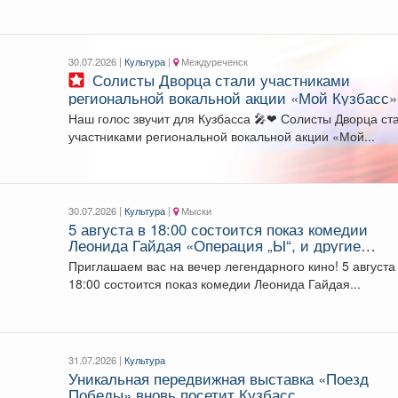
территории...
30.07.2026 |
Культура
|
Междуреченск
Солисты Дворца стали участниками
региональной вокальной акции «Мой Кузбасс»
Наш голос звучит для Кузбасса 🎤❤ Солисты Дворца стали
участниками региональной вокальной акции «Мой...
30.07.2026 |
Культура
|
Мыски
5 августа в 18:00 состоится показ комедии
Леонида Гайдая «Операция „Ы“, и другие
приключения Шурика» (1965).
Приглашаем вас на вечер легендарного кино! 5 августа
18:00 состоится показ комедии Леонида Гайдая...
31.07.2026 |
Культура
Уникальная передвижная выставка «Поезд
Победы» вновь посетит Кузбасс.