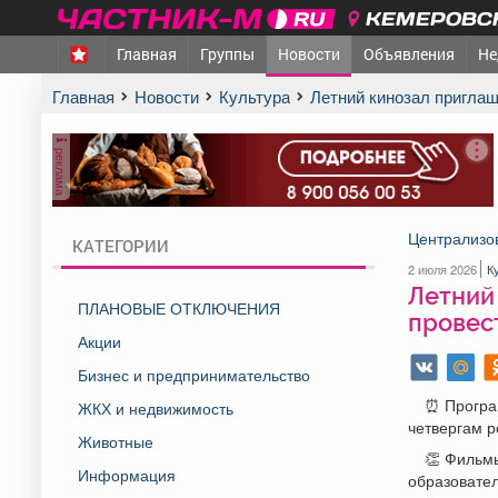
КЕМЕРОВСК
Главная
Группы
Новости
Объявления
Не
Главная
Новости
Культура
Летний кинозал пригла
реклама
Централизов
КАТЕГОРИИ
2 июля 2026
К
Летний
ПЛАНОВЫЕ ОТКЛЮЧЕНИЯ
провест
Акции
Бизнес и предпринимательство
⏰ Програм
ЖКХ и недвижимость
четвергам р
Животные
👏 Фильм
Информация
образовател