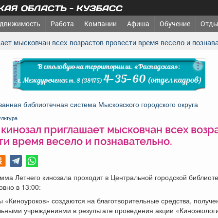
АЯ ОБЛАСТЬ - КУЗБАСС
движимость
Работа
Компании
Афиша
Обучение
Отды
шает мысковчан всех возрастов провести время весело и познав
реклама
анная библиотечная система Мысковского городского округа
ультура
 кинозал приглашает мысковчан всех возр
и время весело и познавательно.
ма Летнего кинозала проходит в Центральной городской библиоте
овно в 13:00:
ы «Киноуроков» создаются на благотворительные средства, получ
ьными учреждениями в результате проведения акции «Киноэкологи