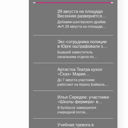
29 августа на площади
Весенняя развернётся
главное семейное
Добавим шахтёрского драйва
соревнование этого лета
🚲⛏ 29 августа на площади
- городской конкурс
Весенняя развернётся главное
«Шахтёрский
семейное соревнование
видномобиль».
этого...
Экс-сотрудника полиции
в Юрге оштрафовали за
передачу данных о
Бывший заместитель
подростке
начальника отдела по
вопросам миграции юргинской
полиции признан виновным в
Артистка Театра кукол
том, что слил...
«Сказ» Мария
Вельдяскина - участница
До 7 августа участники
театральной лаборатории
работают на берегу Байкала.
«Хии Морин: поэзия
Тема лаборатории - «Хии
стихий» на Байкале.
Морин» («конь ветра»),...
Илья Середюк: участники
«Школы фермера» в
Кузбассе впервые
В Кузбассе завершился
освоили работу с
очередной поток
агродронами
образовательного проекта
«Школа фермера». Обучение
Учебная тревога в
проходило три месяца, в