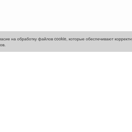
гласие на обработку файлов cookie, которые обеспечивают коррект
ов.
Рекламодателям:
Оплата услуг:
Бизнес-кабинет
Расценки
ение
Заказать рекламу
Оплатить
Наши ресурсы:
Газета "Частник-М"