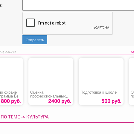
я:
Отправить
КИ, АКЦИИ
по охране
Оценка
Подготовка к школе
О
грамма Б)
профессиональных
п
рисков как
«
800 руб.
2400 руб.
500 руб.
эффективный
инструмент
управления
ПО ТЕМЕ -> КУЛЬТУРА