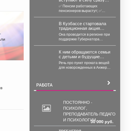
несколько значимых
✅ Пенсии работающих
нововведений
пенсионеров вырастут; ✅
Самозанятые смогут получить
первые выплаты по
В Кузбассе стартовала
больничным; ...
традиционная акция
.
«Первое сентября -
Она проводится в регионе при
каждому школьнику».
поддержке Губернатора
Кузбасса Ильи Середюка.
✅Цель акции - помочь...
К ним обращаются семьи
с детьми и будущие
мамы.
Речь про пункт проката вещей
для новорожденных в Анжеро-
Судженске. 🤝 Что больше
всего берут...
РАБОТА
 в
ПОСТОЯННО -
ПСИХОЛОГ,
ПРЕПОДАВАТЕЛЬ
ПЕДАГОГИКИ
И ПСИХОЛОГИИ. ...
30 000 руб.