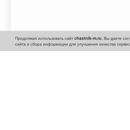
Продолжая использовать сайт
chastnik-m.ru
, Вы даете со
сайта и сбора информации для улучшения качества сервис
Разделы сайта:
Быстрые ссылки:
Объявления
Установить прилож
Новости
Личный кабинет
Компании
Подать объявление
Афиша
Подать объявление в