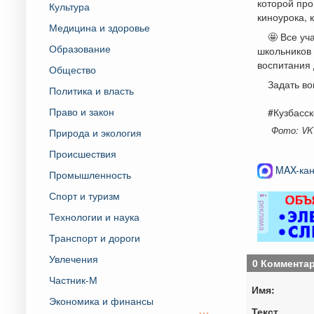
которой про
Культура
киноурока, 
Медицина и здоровье
🤩 Все уч
Образование
школьников 
воспитания 
Общество
Задать во
Политика и власть
Право и закон
#Кузбасс
Фото: VK
Природа и экология
Происшествия
MAX-кан
Промышленность
Спорт и туризм
реклама
Технологии и наука
Транспорт и дороги
Увлечения
0 Коммента
Частник-М
Имя:
Экономика и финансы
Текст