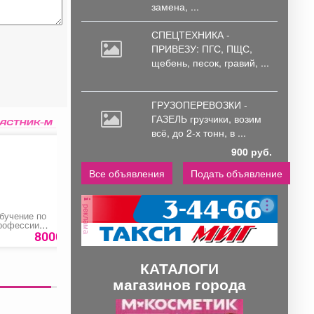
замена, ...
СПЕЦТЕХНИКА -
ПРИВЕЗУ: ПГС,
ПЩС,
щебень, песок, гравий, ...
ГРУЗОПЕРЕВОЗКИ -
ГАЗЕЛЬ грузчики,
возим
всё, до 2-х тонн, в ...
900 руб.
Все объявления
Подать объявление
реклама
бучение по
Обучение мерам
Обучение по
рофессии
пожарной
профессии «Слесар
Делопроизводитель»
безопасности
по обслуживанию и
8000 руб.
5000 руб.
8000 ру
ремонту
оборудования»
КАТАЛОГИ
магазинов города
П
С