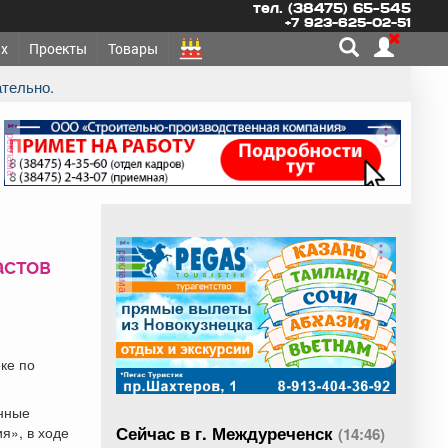
тел. (38475) 65-545
+7 923-625-02-51
х
Проекты
Товары
ательно.
реклама
реклама
астов
ке по
енные
Сейчас в г. Междуреченск
я», в ходе
(14:46)