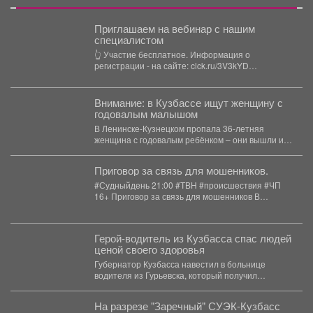
Приглашаем на вебинар с нашим
специалистом
👆 Участие бесплатное. Информация о
регистрации - на сайте: clck.ru/3V3kYD
Подробная программа вебинара -...
Внимание: в Кузбассе ищут женщину с
годовалым малышом
В Ленинске-Кузнецком пропала 36-летняя
женщина с годовалым ребёнком – они вышли из
дома 3 августа...
Приговор за связь для мошенников.
#Судныйдень 21:00 #ТВН #происшествия #ЧП
16+ Приговор за связь для мошенников В
Новокузнецке...
Герой-водитель из Кузбасса спас людей
ценой своего здоровья
Губернатор Кузбасса навестил в больнице
водителя из Гурьевска, который получил
тяжёлое ранение в Горловке. ...
На разрезе "Заречный" СУЭК-Кузбасс