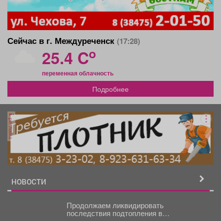
Сейчас в г. Междуреченск
(17:28)
o
25.4 C
переменная облачность
Подробнее
реклама
НОВОСТИ
Продолжаем ликвидировать
последствия подтопления в
Орджоникидзевском районе.