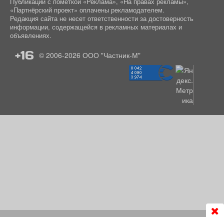
Публикации с пометкой «Реклама», «На правах рекламы»,
«Партнёрский проект» оплачены рекламодателем.
Редакция сайта не несет ответственности за достоверность
информации, содержащейся в рекламных материалах и
объявлениях.
+16
© 2006-2026
ООО "Частник-М"
Продолжая использовать сайт
chastnik-m.ru
, Вы даете