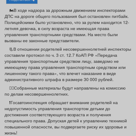
Афиша
Обучение
Проекты
🏍В ходе надзора за дорожным движением инспекторами
ДПС на дороге общего пользования был остановлен питбайк.
Полицейскими было установлено, что за рулем находится 12-
летняя девочка, в силу возраста не имеющая права
управления транспортными средствами. На место были
Товары
Поздравления
Погода
вызваны ее законные представители.
📃В отношении родителей несовершеннолетней инспекторы
составили протокол по ч. 3 ст. 12.7 КоАП РФ «Передача
управления транспортным средством лицу, заведомо не
имеющему права управления транспортным средством или
ТВ программа
Я - пенсионер
лишенному такого права», что влечет наказание в виде
административного штрафа в размере 30 000 рублей.
👮‍♂Собранные материалы будут направлены на комиссию
по делам несовершеннолетних.
❗️Госавтоинспекция обращает внимание родителей на
недопустимость управления транспортом детьми до
достижения соответствующего возраста и получения
специального права. Допуская детей к управлению техникой
повышенной опасности, вы подвергаете риску их здоровье и
жизнь!