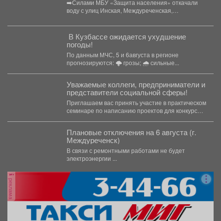
➡️Силами МБУ «Защита населения» откачали
воду с улиц Инская, Междуреченская,
Барабинская, Пархоменко. Проверили
работоспособность шандоров...
️ В Кузбассе ожидается ухудшение
погоды!
По данным МЧС, 5 и 6августа в регионе
прогнозируются: 🌩 грозы; 🌧 сильные...
Уважаемые коллеги, предприниматели и
представители социальной сферы!
Приглашаем вас принять участие в практическом
семинаре по написанию проектов для конкурсов
«Росмолодежь.Гранты». Это уникальная...
Плановые отключения на 6 августа (г.
Междуреченск)
В связи с ремонтными работами не будет
электроэнергии ...
реклама