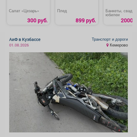
Салат «Цезарь»
Плед
Банкеты, свадьб
юбилеи
300 руб.
899 руб.
2000 р
Транспорт и дороги
АиФ в Кузбассе
Кемерово
01.08.2026