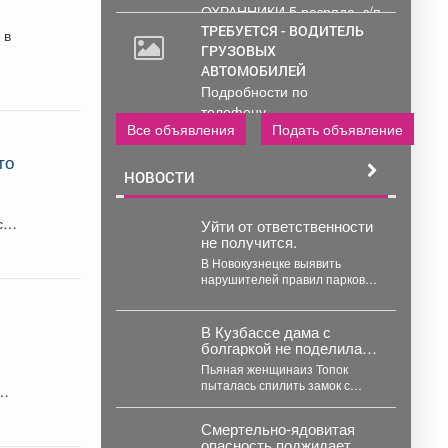
ОХРАННИКИ 5 разряда, з/п
от 33000 руб. 6...
ТРЕБУЕТСЯ - ВОДИТЕЛЬ
 в
ГРУЗОВЫХ
АВТОМОБИЛЕЙ
Подробности по
телефону..
Все объявления
Подать объявление
то
НОВОСТИ
ся
Уйти от ответственности
не получится.
В Новокузнецке выявить
нарушителей правил парковки
помогает мобильный патруль.
Причём работает система в
о
автоматическом режиме....
В Кузбассе дама с
болгаркой не поделила
гараж с покойным мужем
Пьяная женщинаиз Топок
пыталась спилить замок с
гаража бывшего покойного
мужа, инцидент заметили
Смертельно-ядовитая
соседи и...
опасность поджидает