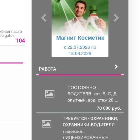
д
д
ы
у
д
ю
у
щ
убная паста
Изготовление ключей
Резка стекла
Colgate»
для домофонов
Магнит Косметик
щ
и
90
104
руб
300 руб.
2450 ру
и
c 22.07.2026 по
й
18.08.2026
й
РАБОТА
ПОСТОЯННО -
ВОДИТЕЛЯ, кат.
В, С, Д,
опытный, вод. стаж 20 ...
70 000 руб.
ТРЕБУЕТСЯ - ОХРАННИКИ,
ОХРАННИКИ-ВОДИТЕЛИ
20
лицензия..
000
ЛИЦЕНЗИРОВАННЫЕ
руб.