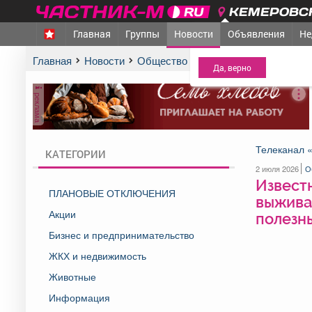
КЕМЕРОВСК
Главная
Группы
Новости
Объявления
Не
МЕЖДУРЕЧЕНСК
- Ва
Главная
Новости
Общество
Известно, что 4 объя
реклама
Телеканал 
КАТЕГОРИИ
2 июля 2026
О
Известн
ПЛАНОВЫЕ ОТКЛЮЧЕНИЯ
выживан
Акции
полезн
Бизнес и предпринимательство
ЖКХ и недвижимость
Животные
Информация