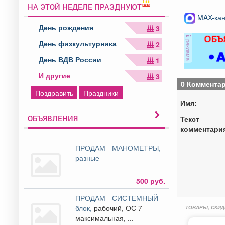
НА ЭТОЙ НЕДЕЛЕ ПРАЗДНУЮТ
MAX-кан
День рождения
3
реклама
День физкультурника
2
День ВДВ России
1
И другие
3
0 Коммента
Поздравить
Праздники
Имя:
ОБЪЯВЛЕНИЯ
Текст
комментари
ПРОДАМ - МАНОМЕТРЫ,
разные
500 руб.
ПРОДАМ - СИСТЕМНЫЙ
блок,
рабочий, ОС 7
ТОВАРЫ, СКИД
максимальная, ...