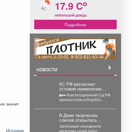
o
17.9 C
небольшой дождь
Подробнее
реклама
НОВОСТИ
КС РФ разъяснил
условия применения
повышающих
🏡➡ Конституционный Суд РФ
коэффициентов при
признал (clck.ru/3UyhEe)
исчислении земельного
их значит
положения п. 1 ст.
налога
394(clck.ru/3UyhGE) и п. 15 ст....
В Доме творческих
союзов открылась
персональная выставка
Экспозиция объединила
Татьяны Никулиной
Источник
несколько серий работ,