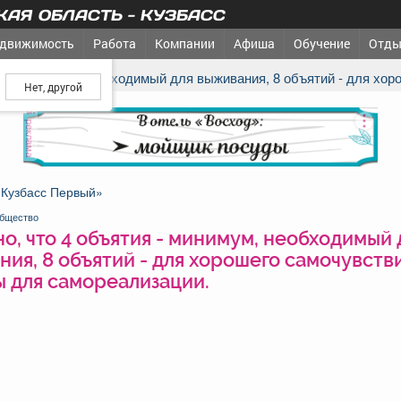
АЯ ОБЛАСТЬ - КУЗБАСС
движимость
Работа
Компании
Афиша
Обучение
Отды
ш город?
тия - минимум, необходимый для выживания, 8 объятий - для хор
реклама
«Кузбасс Первый»
бщество
о, что 4 объятия - минимум, необходимый 
ия, 8 объятий - для хорошего самочувствия
ы для самореализации.