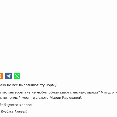
ко не все выполняют эту норму.
 что кемеровчане не любят обниматься с незнакомцами? Что для н
й, но теплый жест - в сюжете Марии Карюкиной.
 #общество #опрос
K Кузбасс Первый