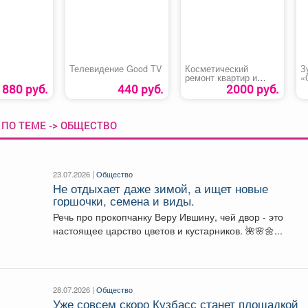
Телевидение Good TV
Косметический
З
ремонт квартир и
«
офисов
880 руб.
440 руб.
2000 руб.
ПО ТЕМЕ -> ОБЩЕСТВО
23.07.2026 |
Общество
Не отдыхает даже зимой, а ищет новые
горшочки, семена и виды.
Речь про прокопчанку Веру Ившину, чей двор - это
настоящее царство цветов и кустарников. 🌺🌸🌼...
28.07.2026 |
Общество
Уже совсем скоро Кузбасс станет площадкой