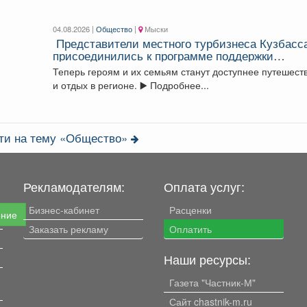
04.08.2026 |
Общество
|
Мыски
Представители местного турбизнеса Кузбасс
присоединились к программе поддержки
участников СВО и их близкихне.
Теперь героям и их семьям станут доступнее путешест
и отдых в регионе. ▶️ Подробнее...
сти на тему «Общество»
Рекламодателям:
Оплата услуг:
Бизнес-кабинет
Расценки
ение
Заказать рекламу
Оплатить
Наши ресурсы:
Газета "Частник-М"
Сайт chastnik-m.ru