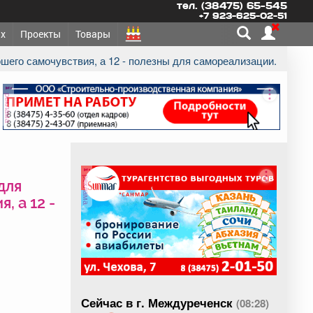
тел. (38475) 65-545
+7 923-625-02-51
х
Проекты
Товары
ошего самочувствия, а 12 - полезны для самореализации.
реклама
реклама
для
, а 12 -
Сейчас в г. Междуреченск
(08:28)