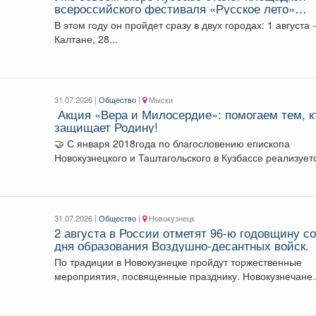
всероссийского фестиваля «Русское лето»
#ZaРоссию.
В этом году он пройдет сразу в двух городах: 1 августа -
Калтане, 28...
31.07.2026 |
Общество
|
Мыски
️ Акция «Вера и Милосердие»: помогаем тем, к
защищает Родину!
🤝 С января 2018года по благословению епископа
Новокузнецкого и Таштагольского в Кузбассе реализует
акция «Вера...
31.07.2026 |
Общество
|
Новокузнецк
2 августа в России отметят 96-ю годовщину с
дня образования Воздушно-десантных войск.
По традиции в Новокузнецке пройдут торжественные
мероприятия, посвященные празднику. Новокузнечане
единым строем прошагают по улицам...