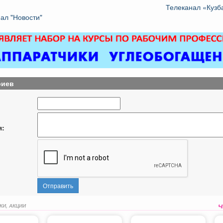
Телеканал «Кузб
ал "Новости"
риев
я:
Отправить
КИ, АКЦИИ