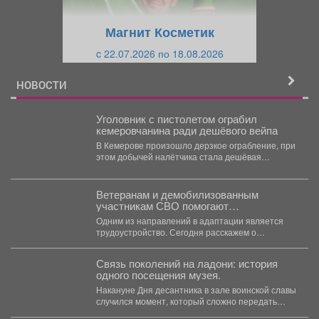
у
щ
щ
и
Магнит Косметик
и
й
c 22.07.2026 по 18.08.2026
й
НОВОСТИ
Уголовник с пистолетом ограбил
кемеровчанина ради дешёвого вейпа
В Кемерове произошло дерзкое ограбление, при
этом добычей налётчика стала дешёвая
парилка. В Ленинском...
Ветеранам и демобилизованным
участникам СВО помогают
адаптироваться к мирной жизни.
Одним из направлений в адаптации является
трудоустройство. Сегодня расскажем о
реализации национального проекта на
примере...
Связь поколений на ладони: история
одного посещения музея.
Накануне Дня десантника в зале воинской славы
случился момент, который сложно передать
словами. Обычная экскурсия...