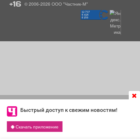
+16
© 2006-2026
ООО "Частник-М"
Продолжая использовать сайт
chastnik-m.ru
, Вы даете
согласие на обработку файлов cookie, которые
Быстрый доступ к свежим новостям!
обеспечивают корректную работу сайта и сбора
информации для улучшения качества сервисов.
Скачать приложение
Что такое cookie