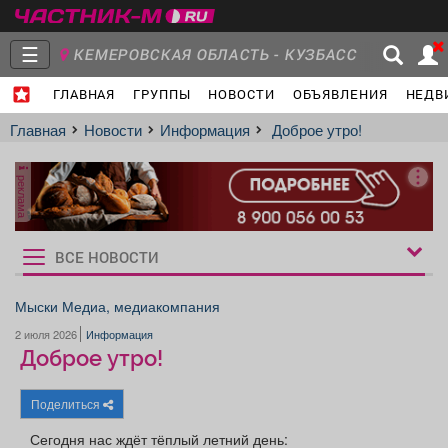
☰
КЕМЕРОВСКАЯ ОБЛАСТЬ - КУЗБАСС
ГЛАВНАЯ
ГРУППЫ
НОВОСТИ
ОБЪЯВЛЕНИЯ
НЕДВ
Главная
Группы
Новости
Главная
Новости
Информация
️ Доброе утро!
реклама
Объявления
Недвижимость
Услуги
ВСЕ НОВОСТИ
Рукбрики
новостей
Мыски Медиа, медиакомпания
2 июля 2026
Информация
Работа
Транспорт
Компании
️ Доброе утро!
Поделиться
Сегодня нас ждёт тёплый летний день: