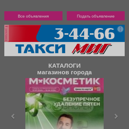
Все объявления
Подать объявление
реклама
КАТАЛОГИ
магазинов города
П
С
р
л
е
е
д
д
ы
у
д
ю