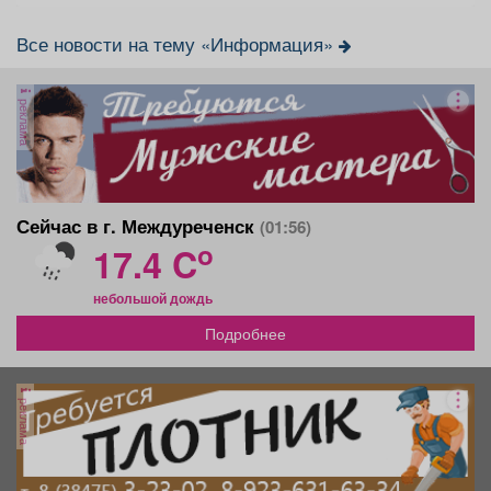
Все новости на тему «Информация»
реклама
Сейчас в г. Междуреченск
(01:56)
o
17.4 C
небольшой дождь
Подробнее
реклама