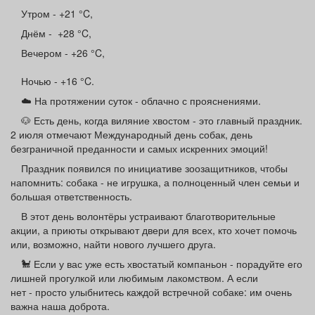
Афиша
Обучение
Проекты
Утром - +21 °C,
Днём - +28 °C,
Вечером - +26 °C,
Ночью - +16 °C.
Товары
Поздравления
Погода
☁️ На протяжении суток - облачно с прояснениями.
🐶 Есть день, когда виляние хвостом - это главный праздник.
2 июля отмечают Международный день собак, день
безграничной преданности и самых искренних эмоций!
ТВ программа
Я - пенсионер
Праздник появился по инициативе зоозащитников, чтобы
напомнить: собака - не игрушка, а полноценный член семьи и
большая ответственность.
В этот день волонтёры устраивают благотворительные
акции, а приюты открывают двери для всех, кто хочет помочь
или, возможно, найти нового лучшего друга.
🐩 Если у вас уже есть хвостатый компаньон - порадуйте его
лишней прогулкой или любимым лакомством. А если
нет - просто улыбнитесь каждой встречной собаке: им очень
важна наша доброта.