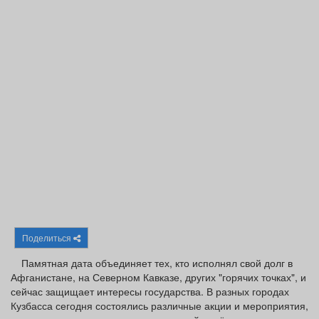
Афиша
Обучение
Проекты
Товары
Поздравления
Погода
ТВ программа
Я - пенсионер
Поделиться
Памятная дата объединяет тех, кто исполнял свой долг в
Афганистане, на Северном Кавказе, других "горячих точках", и
сейчас защищает интересы государства. В разных городах
Кузбасса сегодня состоялись различные акции и мероприятия,