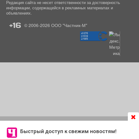
Редакция сайта не несет ответственности за достоверность
информации, содержащейся в рекламных материалах и
объявлениях.
+16
© 2006-2026
ООО "Частник-М"
Продолжая использовать сайт
chastnik-m.ru
, Вы даете
согласие на обработку файлов cookie, которые
Быстрый доступ к свежим новостям!
обеспечивают корректную работу сайта и сбора