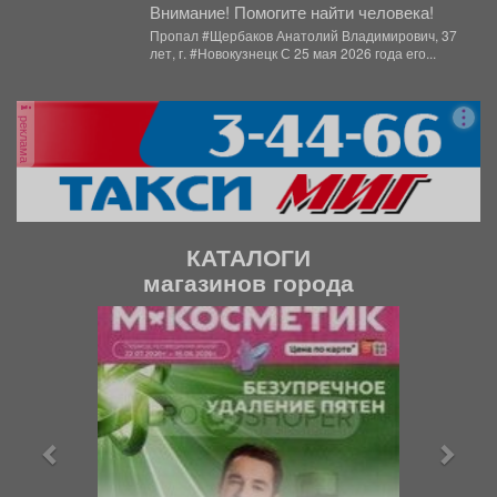
Внимание! Помогите найти человека!
Пропал #Щербаков Анатолий Владимирович, 37
лет, г. #Новокузнецк С 25 мая 2026 года его...
реклама
КАТАЛОГИ
магазинов города
П
С
р
л
е
е
д
д
ы
у
д
ю