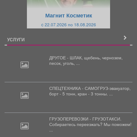
у
щ
щ
и
Магнит Косметик
и
й
c 22.07.2026 по 18.08.2026
й
УСЛУГИ
ДРУГОЕ - ШЛАК, щебень,
чернозем,
песок, уголь, ...
СПЕЦТЕХНИКА - САМОГРУЗ-эвакуатор,
борт
- 5 тонн, кран - 3 тонны. ...
ГРУЗОПЕРЕВОЗКИ - ГРУЗОТАКСИ.
Собираетесь
переезжать? Мы поможем!
...