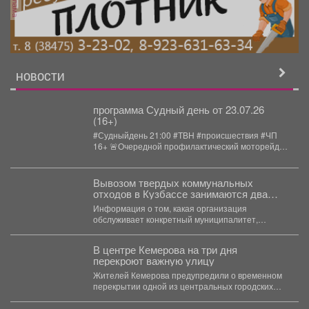
реклама
НОВОСТИ
программа Судный день от 23.07.26
(16+)
#Судныйдень 21:00 #ТВН #происшествия #ЧП
16+ 🚨Очередной профилактический моторейд
провели полицейские и общественники, группы...
Вывозом твердых коммунальных
отходов в Кузбассе занимаются два
региональных оператора: «Чистый
Информация о том, какая организация
Город Кемерово» (зона «Север») и
обслуживает конкретный муниципалитет,
«ЭкоТек» (зона «Юг»).
собрана в карточках.
В центре Кемерова на три дня
перекроют важную улицу
Жителей Кемерова предупредили о временном
перекрытии одной из центральных городских
улиц. Как сообщили в...