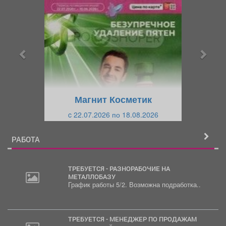
р
л
е
е
д
д
ы
у
д
ю
у
щ
щ
и
Магнит Косметик
и
й
c 22.07.2026 по 18.08.2026
й
РАБОТА
ТРЕБУЕТСЯ - РАЗНОРАБОЧИЕ НА
МЕТАЛЛОБАЗУ
График работы 5/2. Возможна подработка..
ТРЕБУЕТСЯ - МЕНЕДЖЕР ПО ПРОДАЖАМ