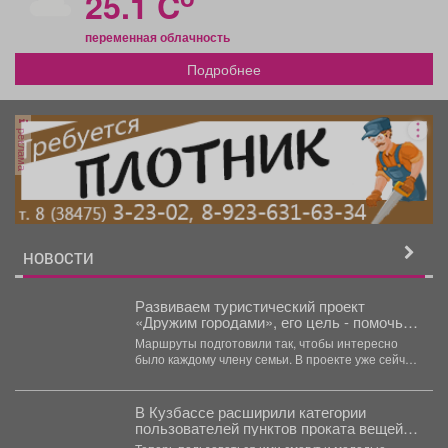
25.1 C
переменная облачность
Подробнее
реклама
НОВОСТИ
Развиваем туристический проект
«Дружим городами», его цель - помочь
кузбассовцам лучше узнать родной
Маршруты подготовили так, чтобы интересно
край.
было каждому члену семьи. В проекте уже сейчас
участвуют девять...
В Кузбассе расширили категории
пользователей пунктов проката вещей
для новорождённых.