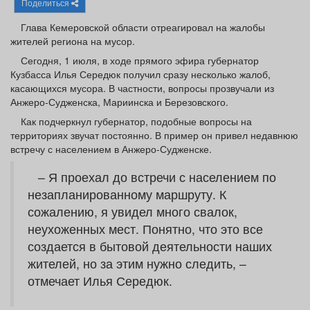
Поделиться
Афиша
Обучение
Проекты
Глава Кемеровской области отреагировал на жалобы
жителей региона на мусор.
Сегодня, 1 июля, в ходе прямого эфира губернатор
Кузбасса Илья Середюк получил сразу несколько жалоб,
Товары
Поздравления
Погода
касающихся мусора. В частности, вопросы прозвучали из
Анжеро-Судженска, Мариинска и Березовского.
Как подчеркнул губернатор, подобные вопросы на
территориях звучат постоянно. В пример он привел недавнюю
встречу с населением в Анжеро-Судженске.
ТВ программа
Я - пенсионер
– Я проехал до встречи с населением по
незапланированному маршруту. К
сожалению, я увидел много свалок,
неухоженных мест. Понятно, что это все
создается в бытовой деятельности наших
жителей, но за этим нужно следить, –
отмечает Илья Середюк.