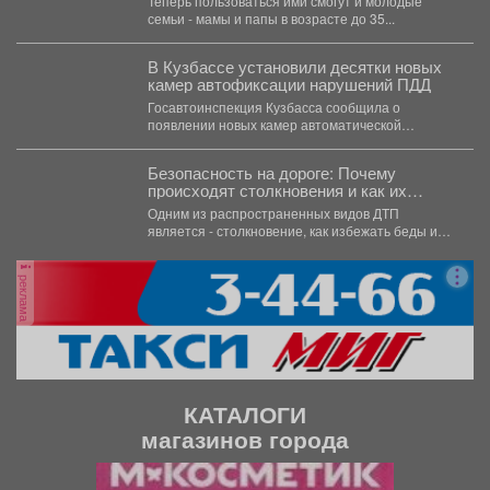
Теперь пользоваться ими смогут и молодые
семьи - мамы и папы в возрасте до 35...
В Кузбассе установили десятки новых
камер автофиксации нарушений ПДД
Госавтоинспекция Кузбасса сообщила о
появлении новых камер автоматической
фиксации нарушений правил дорожного
движения. С начала...
Безопасность на дороге: Почему
происходят столкновения и как их
избежать?
Одним из распространенных видов ДТП
является - столкновение, как избежать беды и
обезопасить свой путь?...
реклама
КАТАЛОГИ
магазинов города
П
С