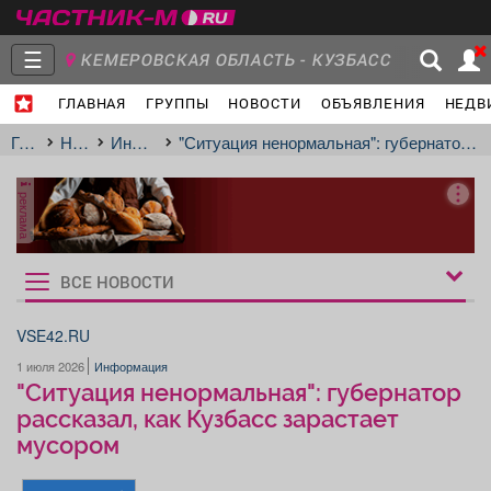
☰
КЕМЕРОВСКАЯ ОБЛАСТЬ - КУЗБАСС
ГЛАВНАЯ
ГРУППЫ
НОВОСТИ
ОБЪЯВЛЕНИЯ
НЕДВ
Главная
Группы
Новости
Главная
Новости
Информация
"Ситуация ненормальная": губернатор рассказал, как Кузбасс зарастает мусором
реклама
Объявления
Недвижимость
Услуги
ВСЕ НОВОСТИ
Рукбрики
новостей
VSE42.RU
1 июля 2026
Информация
Работа
Транспорт
Компании
"Ситуация ненормальная": губернатор
рассказал, как Кузбасс зарастает
мусором