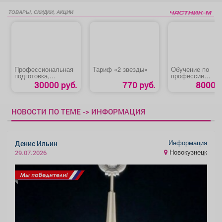
ТОВАРЫ, СКИДКИ, АКЦИИ
Профессиональная
Тариф «2 звезды»
Обучение по
подготовка,
профессии
переподготовка,
«Машинист
30000 руб.
770 руб.
8000 р
повышение
автовышки и
квалификации
автогидроподъе
«Машинист
а»
экскаватора»
НОВОСТИ ПО ТЕМЕ -> ИНФОРМАЦИЯ
Информация
Денис Ильин
Новокузнецк
29.07.2026