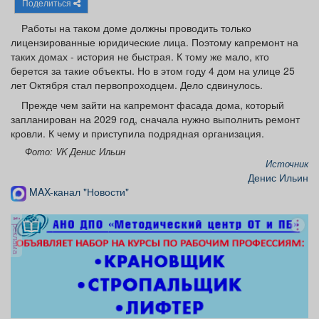
Поделиться
Афиша
Обучение
Проекты
Работы на таком доме должны проводить только
лицензированные юридические лица. Поэтому капремонт на
таких домах - история не быстрая. К тому же мало, кто
берется за такие объекты. Но в этом году 4 дом на улице 25
лет Октября стал первопроходцем. Дело сдвинулось.
Товары
Поздравления
Погода
Прежде чем зайти на капремонт фасада дома, который
запланирован на 2029 год, сначала нужно выполнить ремонт
кровли. К чему и приступила подрядная организация.
Фото: VK Денис Ильин
Источник
ТВ программа
Я - пенсионер
Денис Ильин
MAX-канал "Новости"
реклама