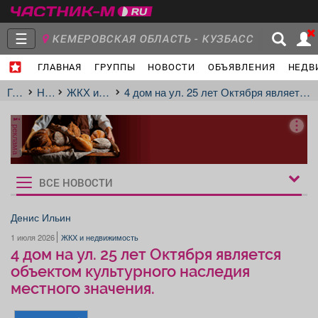
☰
КЕМЕРОВСКАЯ ОБЛАСТЬ - КУЗБАСС
ГЛАВНАЯ
ГРУППЫ
НОВОСТИ
ОБЪЯВЛЕНИЯ
НЕДВ
Главная
Группы
Новости
Главная
Новости
ЖКХ и недвижимость
4 дом на ул. 25 лет Октября является объектом культурного наследия местного значения.
реклама
Объявления
Недвижимость
Услуги
ВСЕ НОВОСТИ
Рукбрики
новостей
Денис Ильин
1 июля 2026
ЖКХ и недвижимость
Работа
Транспорт
Компании
4 дом на ул. 25 лет Октября является
объектом культурного наследия
местного значения.