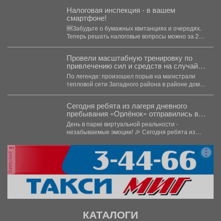
Налоговая инспекция - в вашем
смартфоне!
🆕Забудьте о бумажных квитанциях и очередях.
Теперь решать налоговые вопросы можно за 2
минуты где...
Провели масштабную тренировку по
привлечению сил и средств на случай
большой коммунальной аварии.
По легенде: произошел порыв на магистрали
тепловой сети Западного района в районе дома
N13 по...
Сегодня ребята из лагеря дневного
пребывания «Орлёнок» отправились в
настоящее цифровое приключение - в
День в парке виртуальной реальности -
парк виртуальной реальности!
незабываемые эмоции! 🎉 Сегодня ребята из
лагеря дневного...
реклама
КАТАЛОГИ