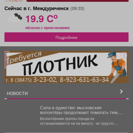
Сейчас в г. Междуреченск
(09:33)
o
19.9 C
облачно с прояснениями
Подробнее
реклама
НОВОСТИ
Сила в единстве: мысковские
волонтёры продолжают помогать тем,
кто в этом нуждается!
Волонтёрские группы города не
останавливаются ни на минуту - их труд по-
настоящему бесценен. Сейчас добровольцы...