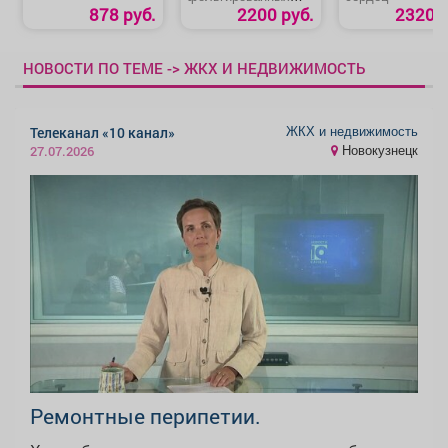
сердец
878 руб.
2200 руб.
2320 р
НОВОСТИ ПО ТЕМЕ -> ЖКХ И НЕДВИЖИМОСТЬ
ЖКХ и недвижимость
Телеканал «10 канал»
Новокузнецк
27.07.2026
Ремонтные перипетии.