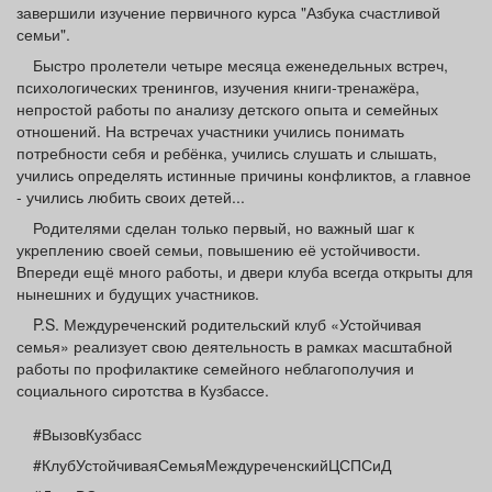
завершили изучение первичного курса "Азбука счастливой
Афиша
Обучение
Проекты
семьи".
Быстро пролетели четыре месяца еженедельных встреч,
психологических тренингов, изучения книги-тренажёра,
непростой работы по анализу детского опыта и семейных
отношений. На встречах участники учились понимать
Товары
Поздравления
Погода
потребности себя и ребёнка, учились слушать и слышать,
учились определять истинные причины конфликтов, а главное
- учились любить своих детей...
Родителями сделан только первый, но важный шаг к
укреплению своей семьи, повышению её устойчивости.
ТВ программа
Я - пенсионер
Впереди ещё много работы, и двери клуба всегда открыты для
нынешних и будущих участников.
P.S. Междуреченский родительский клуб «Устойчивая
семья» реализует свою деятельность в рамках масштабной
работы по профилактике семейного неблагополучия и
социального сиротства в Кузбассе.
#ВызовКузбасс
#КлубУстойчиваяСемьяМеждуреченскийЦСПСиД