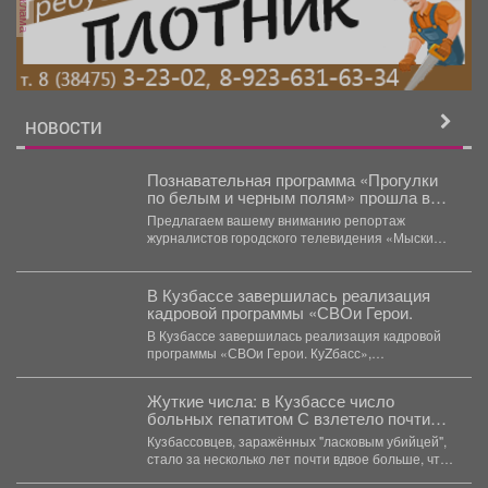
реклама
НОВОСТИ
Познавательная программа «Прогулки
по белым и черным полям» прошла в
мысковской Библиотеке - филиале № 2
Предлагаем вашему вниманию репортаж
журналистов городского телевидения «Мыски
Медиа» о том, как прошёл праздник,
посвященный...
В Кузбассе завершилась реализация
кадровой программы «СВОи Герои.
В Кузбассе завершилась реализация кадровой
программы «СВОи Герои. КуZбасс»,
направленной на социальную адаптацию
ветеранов специальной...
Жуткие числа: в Кузбассе число
больных гепатитом С взлетело почти
вдвое
Кузбассовцев, заражённых "ласковым убийцей",
стало за несколько лет почти вдвое больше, что
показали последние исследования....