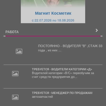
у
щ
щ
и
Магнит Косметик
и
й
c 22.07.2026 по 18.08.2026
й
РАБОТА
ПОСТОЯННО - ВОДИТЕЛЯ "В"
,СТАЖ 33
года , из них ...
ТРЕБУЕТСЯ - ВОДИТЕЛИ КАТЕГОРИИ «Д»
Водителей категории «В/С» переобучим за
счет средств предприятия до...
ТРЕБУЕТСЯ - МЕНЕДЖЕР ПО ПРОДАЖАМ
автозапчастей