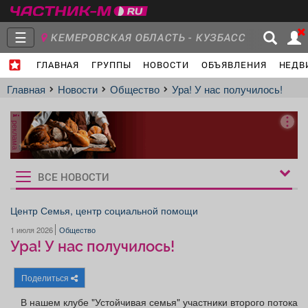
☰
КЕМЕРОВСКАЯ ОБЛАСТЬ - КУЗБАСС
ГЛАВНАЯ
ГРУППЫ
НОВОСТИ
ОБЪЯВЛЕНИЯ
НЕДВ
Главная
Группы
Новости
Главная
Новости
Общество
Ура! У нас получилось!
реклама
Объявления
Недвижимость
Услуги
ВСЕ НОВОСТИ
Рукбрики
новостей
Центр Семья, центр социальной помощи
1 июля 2026
Общество
Работа
Транспорт
Компании
Ура! У нас получилось!
Поделиться
В нашем клубе "Устойчивая семья" участники второго потока