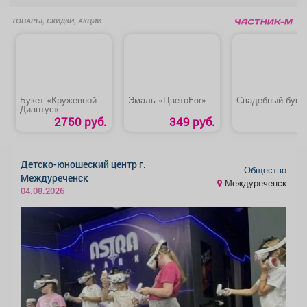
ТОВАРЫ, СКИДКИ, АКЦИИ
Букет «Кружевной
Эмаль «ЦветоFor»
Свадебный буке
Диантус»
2750 руб.
349 руб.
Детско-юношеский центр г.
Общество
Междуреченск
Междуреченск
04.08.2026