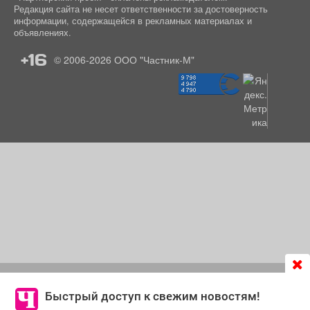
Редакция сайта не несет ответственности за достоверность
информации, содержащейся в рекламных материалах и
объявлениях.
+16
© 2006-2026
ООО "Частник-М"
Продолжая использовать сайт
chastnik-m.ru
, Вы даете
согласие на обработку файлов cookie, которые
Быстрый доступ к свежим новостям!
обеспечивают корректную работу сайта и сбора