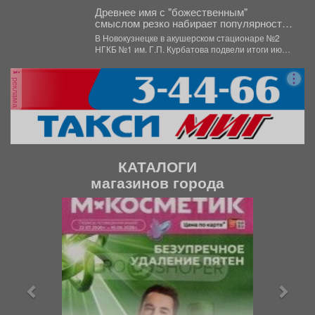
Древнее имя с "божественным"
смыслом резко набирает популярность
в Кузбассе: 11 малышей за месяц
В Новокузнецке в акушерском стационаре №2
НГКБ №1 им. Г.П. Курбатова подвели итоги июля.
...
реклама
КАТАЛОГИ
магазинов города
П
С
р
л
е
е
д
д
ы
у
д
ю