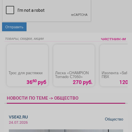
Отправить
ТОВАРЫ, СКИДКИ, АКЦИИ
Трос для растяжки
Леска «CHAMPION
Изолента «Safeli
Tornado С7050»
ПВХ
60
36
руб
270 руб.
120 р
НОВОСТИ ПО ТЕМЕ -> ОБЩЕСТВО
VSE42.RU
Общество
24.07.2026