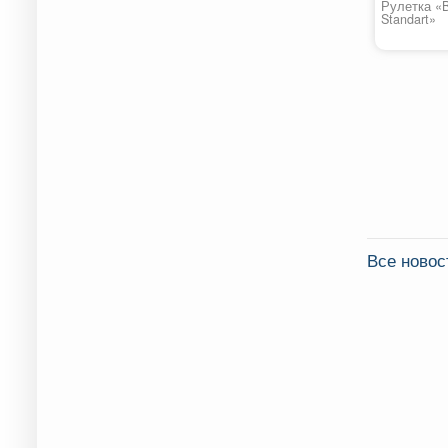
Рулетка «B
Standart»
Все ново