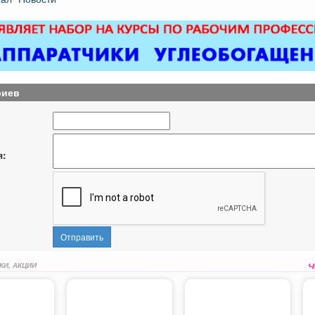
риев
я:
Отправить
КИ, АКЦИИ