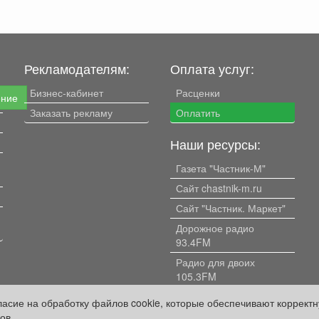
Рекламодателям:
Оплата услуг:
Бизнес-кабинет
Расценки
ение
Заказать рекламу
Оплатить
Наши ресурсы:
Газета "Частник-М"
Сайт chastnik-m.ru
Сайт "Частник. Маркет"
Дорожное радио
93.4FM
Радио для двоих
105.3FM
Европа плюс 103.3FM
гласие на обработку файлов cookie, которые обеспечивают коррект
ов.