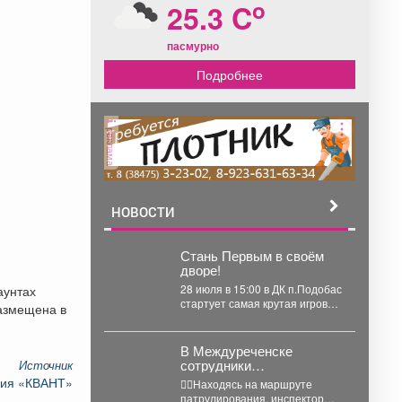
o
25.3 C
пасмурно
Подробнее
реклама
НОВОСТИ
Стань Первым в своём
дворе!
28 июля в 15:00 в ДК п.Подобас
аунтах
стартует самая крутая игровая
размещена в
программа этого сезона -...
В Междуреченске
сотрудники
Источник
Госавтоинспекции
ния «КВАНТ»
👮‍♂Находясь на маршруте
привлекли к
патрулирования, инспекторы