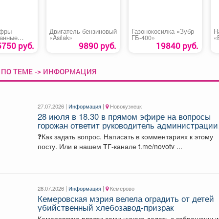
ифры
Двигатель бензиновый
Газонокосилка «Зубр
Н
анные
«Asilak»
ГБ-400»
«
мбо»
5750 руб.
9890 руб.
19840 руб.
 ПО ТЕМЕ -> ИНФОРМАЦИЯ
27.07.2026 |
Информация
|
Новокузнецк
28 июля в 18.30 в прямом эфире на вопросы
горожан ответит руководитель администрации
Заводского района Алексей Александрович
❓Как задать вопрос. Написать в комментариях к этому
Ермолаев.
посту. Или в нашем ТГ-канале t.me/novotv ...
28.07.2026 |
Информация
|
Кемерово
Кемеровская мэрия велела оградить от детей
убийственный хлебозавод-призрак
Кемеровские власти сами ничего делать с заброшенны