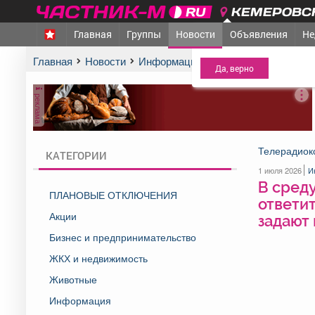
КЕМЕРОВСК
Главная
Группы
Новости
Объявления
Не
МЕЖДУРЕЧЕНСК
- Ва
Главная
Новости
Информация
В среду, 1 июля, г
реклама
Телерадиок
КАТЕГОРИИ
1 июля 2026
И
В среду
ПЛАНОВЫЕ ОТКЛЮЧЕНИЯ
ответит
Акции
задают 
Бизнес и предпринимательство
ЖКХ и недвижимость
Животные
Информация