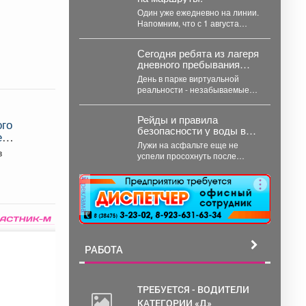
Один уже ежедневно на линии.
Напомним, что с 1 августа
изменилось расписание
движения автобусов.
Сегодня ребята из лагеря
дневного пребывания
«Орлёнок» отправились в
День в парке виртуальной
настоящее цифровое
реальности - незабываемые
приключение - в парк
эмоции! 🎉 Сегодня ребята из
виртуальной реальности!
лагеря дневного...
Рейды и правила
ого
безопасности у воды в
ем
Новокузнецке
Лужи на асфальте еще не
в
успели просохнуть после
недавних ливней, а солнце уже
снова палит...
реклама
РАБОТА
ТРЕБУЕТСЯ - ВОДИТЕЛИ
КАТЕГОРИИ «Д»