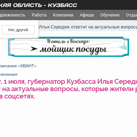
АЯ ОБЛАСТЬ - КУЗБАСС
движимость
Работа
Компании
Афиша
Обучение
Отды
ш город?
убернатор Кузбасса Илья Середюк ответит на актуальные вопрос
реклама
омпания «КВАНТ»
нформация
, 1 июля, губернатор Кузбасса Илья Серед
 на актуальные вопросы, которые жители
в соцсетях.