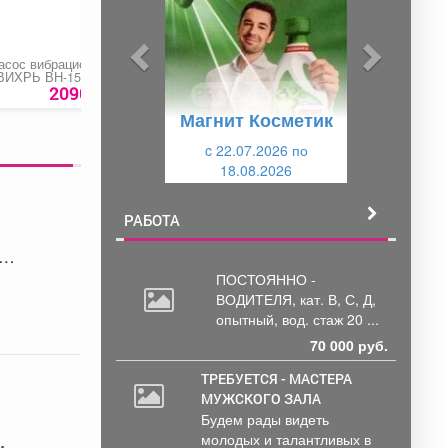
д
д
ы
у
асос вибрационный
Топперы на палочке в
Щетка
д
ю
ВИХРЬ ВН-15В»
букет
стеклоочистителя
20
бескаркасная
2090 руб.
150 руб.
265
р
у
щ
«Skyway»
Магнит Косметик
щ
и
и
c 22.07.2026 по
й
18.08.2026
й
РАБОТА
ПОСТОЯННО -
ВОДИТЕЛЯ, кат.
В, С, Д,
опытный, вод. стаж 20 ...
70 000 руб.
ТРЕБУЕТСЯ - МАСТЕРА
МУЖСКОГО ЗАЛА
2
Будем рады видеть
000
молодых и талантливых в
руб.
м