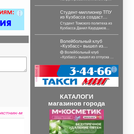
ответственности
ДПС обратили внимание на
водителя-бесправника,
движущийся по проспекту
который пытался
Студент-миллионер ТПУ
Шахтеров кроссовый
скрыться на мотоцикле
из Кузбасса создаст
мотоцикл....
электросистему для
Студент Томского политеха из
"настройки" протеза
Кузбасса Данил Каурдаков
разрабатывает специальную
систему, которая позволит
Волейбольный клуб
регулировать размер
«Кузбасс» вышел из
культиприемной...
отпуска и начал
🏐 Волейбольный клуб
готовиться к
«Кузбасс» вышел из отпуска и
предстоящему сезону.
начал готовиться к
предстоящему сезону.
реклама
Сначала было...
КАТАЛОГИ
магазинов города
П
С
р
л
е
е