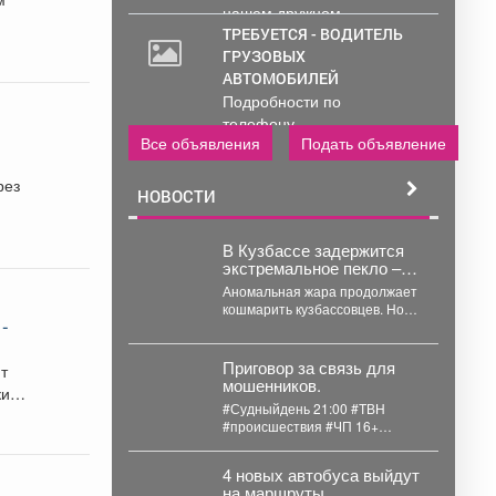
нашем дружном...
ТРЕБУЕТСЯ - ВОДИТЕЛЬ
ГРУЗОВЫХ
АВТОМОБИЛЕЙ
Подробности по
телефону..
Все объявления
Подать объявление
рез
НОВОСТИ
В Кузбассе задержится
экстремальное пекло –
когда ждать его ухода
Аномальная жара продолжает
кошмарить кузбассовцев. Но
-
это временно, нужно немного
потерпеть. Невыносимое
пекло продлится...
Приговор за связь для
нт
мошенников.
ки
#Судныйдень 21:00 #ТВН
#происшествия #ЧП 16+
Приговор за связь для
мошенников В Новокузнецке...
4 новых автобуса выйдут
на маршруты.