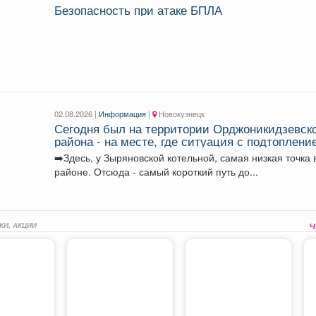
Безопасность при атаке БПЛА
02.08.2026 |
Информация
|
Новокузнецк
Сегодня был на территории Орджоникидзевск
района - на месте, где ситуация с подтоплени
из-за проливных дождей остаётся сложной.
➡️Здесь, у Зыряновской котельной, самая низкая точка 
районе. Отсюда - самый короткий путь до...
КИ, АКЦИИ