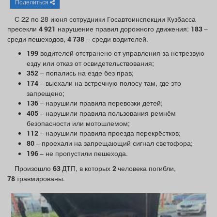
Поделиться
Афиша
Обучение
Проекты
С 22 по 28 июня сотрудники Госавтоинспекции Кузбасса
пресекли
нарушение правил дорожного движения:
–
4 921
183
среди пешеходов,
– среди водителей.
4 738
водителей отстранено от управления за нетрезвую
199
Товары
Поздравления
Погода
езду или отказ от освидетельствования;
– попались на езде без прав;
352
– выехали на встречную полосу там, где это
174
запрещено;
– нарушили правила перевозки детей;
136
– нарушили правила пользования ремнём
405
ТВ программа
Я - пенсионер
безопасности или мотошлемом;
– нарушили правила проезда перекрёстков;
112
– проехали на запрещающий сигнал светофора;
80
– не пропустили пешехода.
196
Произошло
ДТП, в которых
человека погибли,
63
2
травмированы.
78