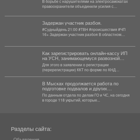
В борьбе с нарушителями на электросамокатах
правоохранители объединили усилия с
представителями кикшеринговой организации и
дружинниками....
Задержан участник разбоя.
#Судныйдень 21:00 #ТВН #происшествия #ЧП
16+ Задержан участник разбоя В областном
центре полицейские...
Как зарегистрировать онлайн-кассу ИП
на УСН, занимающемуся развозной
торговлей
Для этого в заявлении о регистрации
(перерегистрации) ККТ по форме по КНД
1110061: 📍...
В Мысках продолжается работа по
подготовке подвалов и других
заглубленных помещений для укрытия
По данным отдела по делам ГО и ЧС, на сегодня
населения на случай возникновения
в городе 118 укрытий, которые...
чрезвычайных ситуаций
Разделы сайта:
Объявления