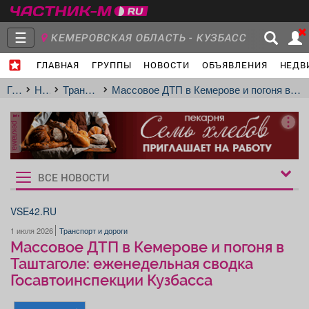
☰
КЕМЕРОВСКАЯ ОБЛАСТЬ - КУЗБАСС
ГЛАВНАЯ
ГРУППЫ
НОВОСТИ
ОБЪЯВЛЕНИЯ
НЕДВ
Главная
Группы
Новости
Главная
Новости
Транспорт и дороги
Массовое ДТП в Кемерове и погоня в Таштаголе: еженедельная сводка Госавтоинспекции Кузбасса
реклама
Объявления
Недвижимость
Услуги
ВСЕ НОВОСТИ
Рукбрики
новостей
VSE42.RU
1 июля 2026
Транспорт и дороги
Работа
Транспорт
Компании
Массовое ДТП в Кемерове и погоня в
Таштаголе: еженедельная сводка
Госавтоинспекции Кузбасса