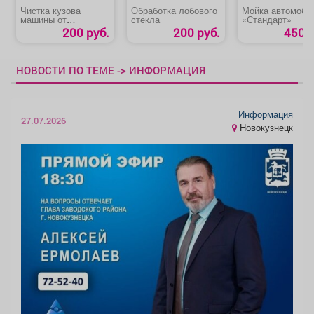
Чистка кузова
Обработка лобового
Мойка автомоби
машины от
стекла
«Стандарт»
битумных пятен
200 руб.
200 руб.
450 р
НОВОСТИ ПО ТЕМЕ -> ИНФОРМАЦИЯ
Информация
27.07.2026
Новокузнецк