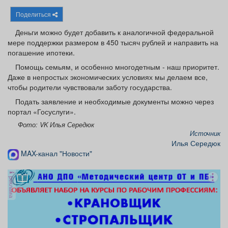
Афиша
Обучение
Проекты
Поделиться
Деньги можно будет добавить к аналогичной федеральной
мере поддержки размером в 450 тысяч рублей и направить на
погашение ипотеки.
Товары
Поздравления
Погода
Помощь семьям, и особенно многодетным - наш приоритет.
Даже в непростых экономических условиях мы делаем все,
чтобы родители чувствовали заботу государства.
Подать заявление и необходимые документы можно через
портал «Госуслуги».
ТВ программа
Я - пенсионер
Фото: VK Илья Середюк
Источник
Илья Середюк
MAX-канал "Новости"
реклама