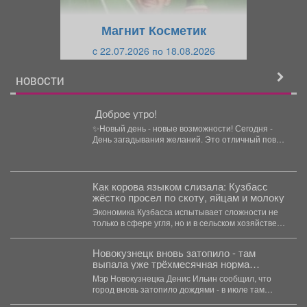
у
щ
щ
и
Магнит Косметик
и
й
c 22.07.2026 по 18.08.2026
й
НОВОСТИ
️ Доброе утро!
✨Новый день - новые возможности! Сегодня -
День загадывания желаний. Это отличный повод
прислушаться к...
Как корова языком слизала: Кузбасс
жёстко просел по скоту, яйцам и молоку
Экономика Кузбасса испытывает сложности не
только в сфере угля, но и в сельском хозяйстве:
коров...
Новокузнецк вновь затопило - там
выпала уже трёхмесячная норма
осадков
Мэр Новокузнецка Денис Ильин сообщил, что
город вновь затопило дождями - в июле там
выпала...