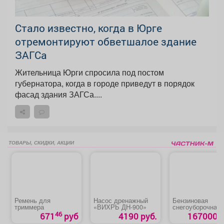
Стало известно, когда в Юрге
отремонтируют обветшалое здание
ЗАГСа
Жительница Юрги спросила под постом
губернатора, когда в городе приведут в порядок
фасад здания ЗАГСа....
ТОВАРЫ, СКИДКИ, АКЦИИ
Ремень для
Насос дренажный
Бензиновая
триммера
«ВИХРЬ ДН-900»
снегоуборочная
машина «Denzel
46
671
руб
4190 руб.
167000 р
711DT PRO»