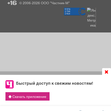
+16
© 2006-2026
ООО "Частник-М"
Продолжая использовать сайт
chastnik-m.ru
, Вы даете
согласие на обработку файлов cookie, которые
Быстрый доступ к свежим новостям!
обеспечивают корректную работу сайта и сбора
информации для улучшения качества сервисов.
Скачать приложение
Что такое cookie