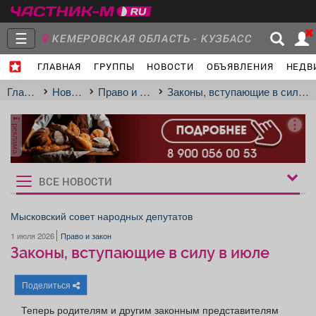
☰
КЕМЕРОВСКАЯ ОБЛАСТЬ - КУЗБАСС
ГЛАВНАЯ
ГРУППЫ
НОВОСТИ
ОБЪЯВЛЕНИЯ
НЕДВ
Главная
Группы
Новости
Главная
Новости
Право и закон
Законы, вступающие в силу в июле
реклама
Объявления
Недвижимость
Услуги
ВСЕ НОВОСТИ
Рукбрики
новостей
Мысковский совет народных депутатов
1 июля 2026
Право и закон
Работа
Транспорт
Компании
Законы, вступающие в силу в июле
Поделиться
Теперь родителям и другим законным представителям