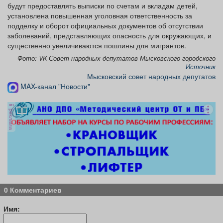
будут предоставлять выписки по счетам и вкладам детей,
Афиша
Обучение
Проекты
установлена повышенная уголовная ответственность за
подделку и оборот официальных документов об отсутствии
заболеваний, представляющих опасность для окружающих, и
существенно увеличиваются пошлины для мигрантов.
Фото: VK Совет народных депутатов Мысковского городского
Товары
Поздравления
Погода
Источник
Мысковский совет народных депутатов
MAX-канал "Новости"
реклама
ТВ программа
Я - пенсионер
0 Комментариев
Имя: