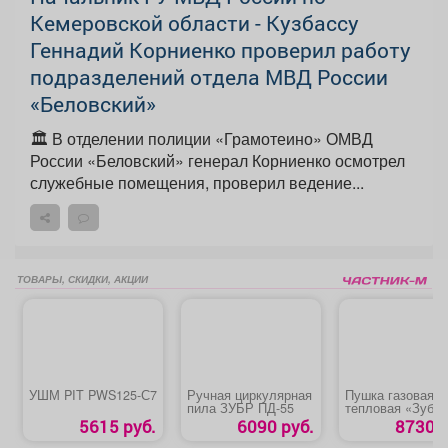
Кемеровской области - Кузбассу
Геннадий Корниенко проверил работу
подразделений отдела МВД России
«Беловский»
🏛️ В отделении полиции «Грамотеино» ОМВД
России «Беловский» генерал Корниенко осмотрел
служебные помещения, проверил ведение...
ТОВАРЫ, СКИДКИ, АКЦИИ
УШМ PIT PWS125-С7
Ручная циркулярная
Пушка газовая
пила ЗУБР ПД-55
тепловая «Зубр
ТПГ-20»
5615 руб.
6090 руб.
8730 р