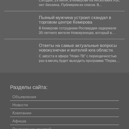
нет бензина. Публикуем их список. В...
Пьяный мужчина устроил скандал в
торговом центре Кемерова
В Кемерове сотрудники Росгвардии задержали
35-летнего жителя Новокузнецка, который в
пьяном виде приставал к посетителям...
Ответы на самые актуальные вопросы
новокузнечан и жителей юга области.
С августа в эфире "Ново-ТВ" с периодичностью
раз в месяц будет выходить программа "Первая
студия"...
Разделы сайта:
Объявления
Новости
Компании
Афиша
Расписание занятий