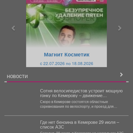
р
л
е
е
д
д
ы
у
д
ю
у
щ
щ
и
Магнит Косметик
и
й
c 22.07.2026 по 18.08.2026
й
НОВОСТИ
Сотня велосипедистов устроит мощную
гонку по Кемерову – движение
перекроют
Скоро в Кемерове состоятся областные
соревнования по велоспорту, и проезд для
машин ограничат. В...
Где нет бензина в Кемерове 29 июля –
список АЗС
Сегодня, 29 июля, в Кемерове на нескольких АЗС