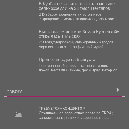
В Кузбассе за пять лет стало меньше
сельхозземли на 28 тысяч гектаров
В Кузбассе продолжается устойчивое
сокращение земель, отводимых под сельское
хозяйство. По данным NGS42.RU, в 2026...
Выставка «У истоков Земли Кузнецкой»
открылась в Мысках!
🎨К Международному дню коренных народов
мира историко‑этнографический музей
подготовил особенную экспозицию: работы
художников‑любителей о природе,...
Прогноз погоды на 5 августа
Переменная облачность, кратковременные
дожди, местами сильные, грозы, град. Ветер юго-
западный 4-9 м/с, порывы до 18...
РАБОТА
ТРЕБУЕТСЯ - КОНДУКТОР
Официальная заработная плата по ТКРФ;
социальные гарантии и уверенность в...