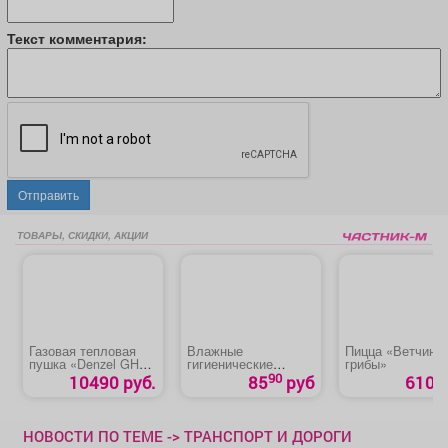
Текст комментария:
Отправить
ТОВАРЫ, СКИДКИ, АКЦИИ
Газовая тепловая
Влажные
Пицца «Ветчина/
пушка «Denzel GHG-
гигиенические
грибы»
30»
полотенца «Meditol»
90
10490 руб.
85
руб
610 р
НОВОСТИ ПО ТЕМЕ -> ТРАНСПОРТ И ДОРОГИ