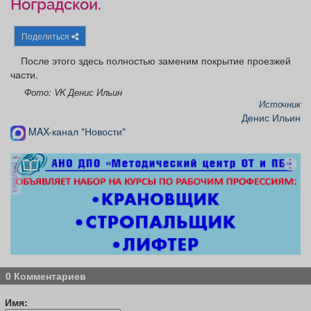
Ноградской.
Афиша
Обучение
Проекты
Поделиться
После этого здесь полностью заменим покрытие проезжей
части.
Товары
Поздравления
Погода
Фото: VK Денис Ильин
Источник
Денис Ильин
MAX-канал "Новости"
ТВ программа
Я - пенсионер
реклама
0 Комментариев
Имя: