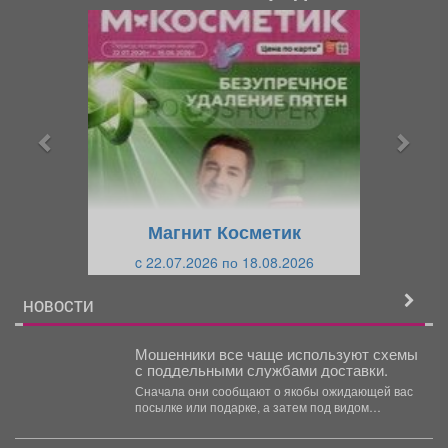
П
С
р
л
е
е
д
д
ы
у
д
ю
у
щ
щ
и
Магнит Косметик
и
й
c 22.07.2026 по 18.08.2026
й
НОВОСТИ
Мошенники все чаще используют схемы
с поддельными службами доставки.
Сначала они сообщают о якобы ожидающей вас
посылке или подарке, а затем под видом
сотрудников...