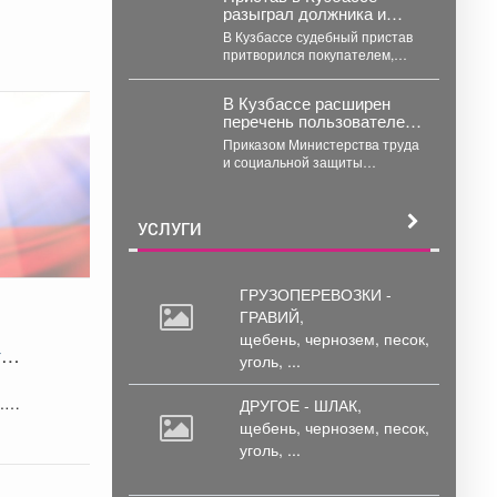
разыграл должника и
персональными данными...
арестовал автомобиль
В Кузбассе судебный пристав
притворился покупателем,
чтобы арестовать машину
должника по алиментам. В
В Кузбассе расширен
Кузбассе...
перечень пользователей
пунктов проката вещей
Приказом Министерства труда
для новорожденных
и социальной защиты
Кузбасса в перечень семей,
имеющих право
воспользоваться услугами
УСЛУГИ
пунктов...
ГРУЗОПЕРЕВОЗКИ -
ГРАВИЙ,
щебень,
чернозем, песок,
те
уголь, ...
.
ДРУГОЕ - ШЛАК,
щебень,
чернозем, песок,
уголь, ...