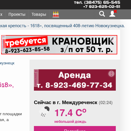
тел. (38475) 65-545
+7 923-625-02-51
х
Проекты
Товары
цкая крепость - 1618», посвященный 408-летию Новокузнецка.
реклама
кузнецк
реклама
618»,
Сейчас в г. Междуреченск
(02:24)
o
17.4 C
от площадки
ая, а
небольшой дождь
Подробнее