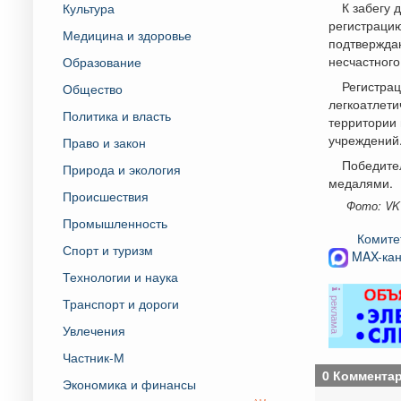
К забегу 
Культура
регистрацию
Медицина и здоровье
подтверждаю
несчастного
Образование
Регистрац
Общество
легкоатлети
Политика и власть
территории 
учреждений
Право и закон
Победител
Природа и экология
медалями.
Происшествия
Фото: VK
Промышленность
Комите
Спорт и туризм
MAX-кан
Технологии и наука
реклама
Транспорт и дороги
Увлечения
Частник-М
0 Коммента
Экономика и финансы