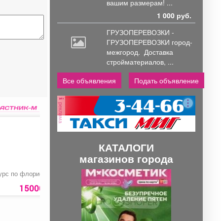
вашим размерам! ...
1 000 руб.
ГРУЗОПЕРЕВОЗКИ -
ГРУЗОПЕРЕВОЗКИ город-
межгород.
Доставка
стройматериалов, ...
Все объявления
Подать объявление
реклама
КАТАЛОГИ
магазинов города
П
С
урс по флористике
Букет «Облачко»
Кварцвинил плитка
р
л
15000 руб.
2550 руб.
е
е
д
д