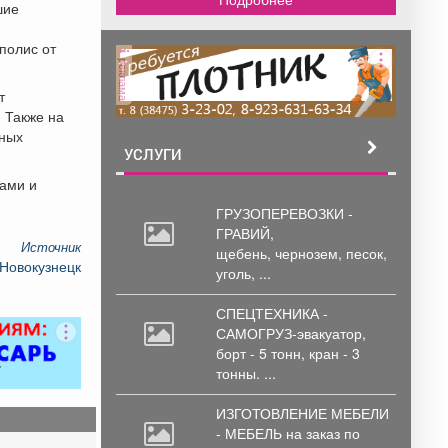
шие
полис от
реклама
т
. Также на
ьных
УСЛУГИ
тами и
ГРУЗОПЕРЕВОЗКИ -
ГРАВИЙ,
Источник
щебень,
чернозем, песок,
 Новокузнецк
уголь, ...
СПЕЦТЕХНИКА -
САМОГРУЗ-эвакуатор,
борт
- 5 тонн, кран - 3
тонны. ...
ИЗГОТОВЛЕНИЕ МЕБЕЛИ
- МЕБЕЛЬ на
заказ по