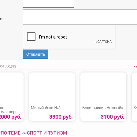
я:
Отправить
КИ, АКЦИИ
на
Милый бокс №3
Букет микс «Нежный»
К
теля первой
2000 руб.
3300 руб.
3100 руб.
шим
ПО ТЕМЕ -> СПОРТ И ТУРИЗМ