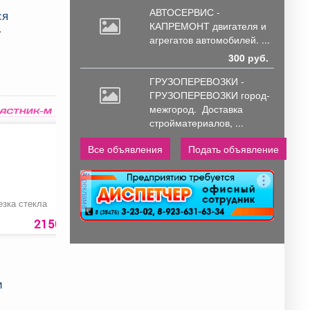
АВТОСЕРВИС -
ся
КАПРЕМОНТ двигателя
и
агрегатов автомобилей. ...
300 руб.
ГРУЗОПЕРЕВОЗКИ -
ГРУЗОПЕРЕВОЗКИ город-
межгород.
Доставка
стройматериалов, ...
Все объявления
Подать объявление
реклама
езка стекла
Ящик для лука
Перчатки нейлонов
со вспененным
26
покрытием ЗИМА
2150 руб.
35 руб.
169
р
и