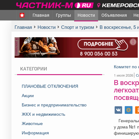
КЕМЕРОВСК
Главная
Группы
Новости
Объявления
Не
Главная
Новости
Спорт и туризм
В воскресенье, 
реклама
Комитет по 
КАТЕГОРИИ
1 июля 2026
С
В воскр
ПЛАНОВЫЕ ОТКЛЮЧЕНИЯ
легкоат
Акции
посвящ
Бизнес и предпринимательство
ЖКХ и недвижимость
Генераль
Животные
у дома №1 п
Информация
финишируют 