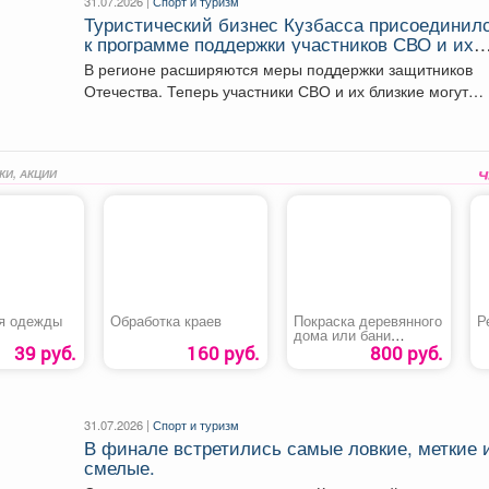
31.07.2026 |
Спорт и туризм
Туристический бизнес Кузбасса присоединил
к программе поддержки участников СВО и их
семей.
В регионе расширяются меры поддержки защитников
Отечества. Теперь участники СВО и их близкие могут
воспользоваться...
КИ, АКЦИИ
я одежды
Обработка краев
Покраска деревянного
Р
дома или бани
снаружи
39 руб.
160 руб.
800 руб.
31.07.2026 |
Спорт и туризм
В финале встретились самые ловкие, меткие 
смелые.