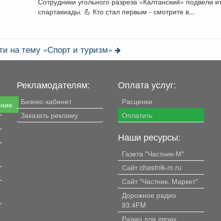
Сотрудники угольного разреза «Калтанский» подвели и
спартакиады. 💪 Кто стал первым - смотрите в...
ти на тему «Спорт и туризм»
Рекламодателям:
Оплата услуг:
Бизнес-кабинет
Расценки
ение
Заказать рекламу
Оплатить
Наши ресурсы:
Газета "Частник-М"
Сайт chastnik-m.ru
Сайт "Частник. Маркет"
Дорожное радио
93.4FM
Радио для двоих