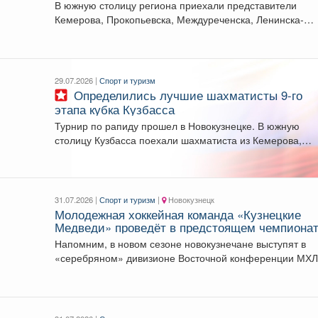
В южную столицу региона приехали представители
Кемерова, Прокопьевска, Междуреченска, Ленинска-
Кузнецкого, Топок, а также гости из...
29.07.2026 |
Спорт и туризм
Определились лучшие шахматисты 9-го
этапа кубка Кузбасса
Турнир по рапиду прошел в Новокузнецке. В южную
столицу Кузбасса поехали шахматиста из Кемерова,
Прокопьевска,...
31.07.2026 |
Спорт и туризм
|
Новокузнецк
Молодежная хоккейная команда «Кузнецкие
Медведи» проведёт в предстоящем чемпиона
МХЛ 54 матча.
Напомним, в новом сезоне новокузнечане выступят в
«серебряном» дивизионе Восточной конференции МХЛ
«Медведи», как и...