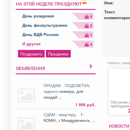
Имя:
НА ЭТОЙ НЕДЕЛЕ ПРАЗДНУЮТ
Текст
День рождения
4
комментари
День физкультурника
2
День ВДВ России
1
И другие
4
Поздравить
Праздники
ТОВАРЫ, СКИД
ОБЪЯВЛЕНИЯ
ПРОДАМ - ПОДСВЕТКА,
заднего
номера, для
хендай ...
Обучение 
1 000 руб.
преподава
помощи
пострадав
СДАМ - квартиру,
1-
КОМН., г Междуреченск, ...
НОВОСТИ 