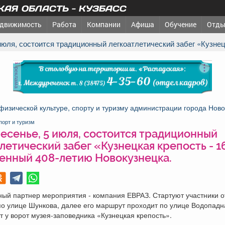
АЯ ОБЛАСТЬ - КУЗБАСС
движимость
Работа
Компании
Афиша
Обучение
Отды
5 июля, состоится традиционный легкоатлетический забег «Кузне
реклама
физической культуре, спорту и туризму администрации города Ново
порт и туризм
есенье, 5 июля, состоится традиционный
летический забег «Кузнецкая крепость - 1
енный 408-летию Новокузнецка.
ный партнер мероприятия - компания ЕВРАЗ. Стартуют участники 
о улице Шункова, далее его маршрут проходит по улице Водопадн
у ворот музея-заповедника «Кузнецкая крепость».