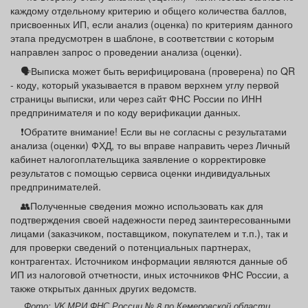
каждому отдельному критерию и общего количества баллов,
присвоенных ИП, если анализ (оценка) по критериям данного
этапа предусмотрен в шаблоне, в соответствии с которым
направлен запрос о проведении анализа (оценки).
🗣Выписка может быть верифицирована (проверена) по QR
- коду, который указывается в правом верхнем углу первой
страницы выписки, или через сайт ФНС России по ИНН
предпринимателя и по коду верификации данных.
❗Обратите внимание! Если вы не согласны с результатами
анализа (оценки) ФХД, то вы вправе направить через Личный
кабинет налогоплательщика заявление о корректировке
результатов с помощью сервиса оценки индивидуальных
предпринимателей.
👥Полученные сведения можно использовать как для
подтверждения своей надежности перед заинтересованными
лицами (заказчиком, поставщиком, покупателем и т.п.), так и
для проверки сведений о потенциальных партнерах,
контрагентах. Источником информации являются данные об
ИП из налоговой отчетности, иных источников ФНС России, а
также открытых данных других ведомств.
Фото: VK МРИ ФНС России № 8 по Кемеровской области