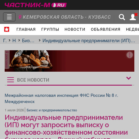
☰
КЕМЕРОВСКАЯ ОБЛАСТЬ - КУЗБАСС
ГЛАВНАЯ
ГРУППЫ
НОВОСТИ
ОБЪЯВЛЕНИЯ
НЕДВ
Главная
Группы
Новости
Главная
Новости
Бизнес и предпринимательство
Индивидуальные предприниматели (ИП) могут запросить выписку о финансово‑хозяйственном состоянии бизнеса через «Личный кабинет индивидуального предпринимателя» на сайте ФНС России.
реклама
Объявления
Недвижимость
Услуги
ВСЕ НОВОСТИ
Рукбрики
новостей
Межрайонная налоговая инспекция ФНС России № 8 г.
Междуреченск
Работа
Транспорт
Компании
1 июля 2026
Бизнес и предпринимательство
Индивидуальные предприниматели
(ИП) могут запросить выписку о
финансово‑хозяйственном состоянии