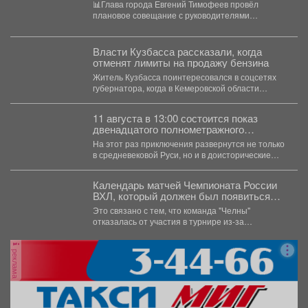
📊Глава города Евгений Тимофеев провёл
плановое совещание с руководителями
структурных подразделений. На встрече
заслушали доклады...
Власти Кузбасса рассказали, когда
отменят лимиты на продажу бензина
Житель Кузбасса поинтересовался в соцсетях
губернатора, когда в Кемеровской области
отменят, подобно многим другим регионам,...
11 августа в 13:00 состоится показ
двенадцатого полнометражного
мультфильма из знаменитой
На этот раз приключения развернутся не только
«богатырской» франшизы - «Три
в средневековой Руси, но и в доисторические
богатыря и Пуп Земли» (2023).
времена....
Календарь матчей Чемпионата России
ВХЛ, который должен был появиться
сегодня, опубликуют позднее.
Это связано с тем, что команда "Челны"
отказалась от участия в турнире из-за
финансовых проблем...
реклама