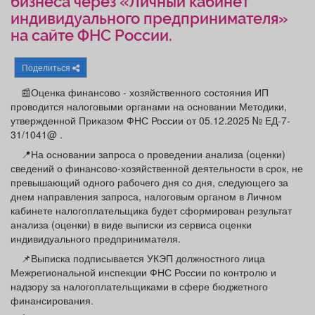
бизнеса через «Личный кабинет
Афиша
Обучение
Проекты
индивидуального предпринимателя»
на сайте ФНС России.
Поделиться
Товары
Поздравления
Погода
📰Оценка финансово - хозяйственного состояния ИП
проводится налоговыми органами на основании Методики,
утвержденной Приказом ФНС России от 05.12.2025 № ЕД-7-
31/1041@ .
📍На основании запроса о проведении анализа (оценки)
ТВ программа
Я - пенсионер
сведений о финансово-хозяйственной деятельности в срок, не
превышающий одного рабочего дня со дня, следующего за
днем направления запроса, налоговым органом в Личном
кабинете налогоплательщика будет сформирован результат
анализа (оценки) в виде выписки из сервиса оценки
индивидуального предпринимателя.
📌Выписка подписывается УКЭП должностного лица
Межрегиональной инспекции ФНС России по контролю и
надзору за налогоплательщиками в сфере бюджетного
финансирования.