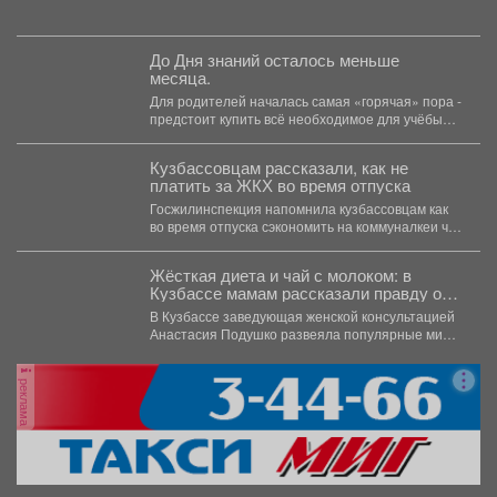
праздником! Голубые береты - это символ...
До Дня знаний осталось меньше
месяца.
Для родителей началась самая «горячая» пора -
предстоит купить всё необходимое для учёбы
детей. В...
Кузбассовцам рассказали, как не
платить за ЖКХ во время отпуска
Госжилинспекция напомнила кузбассовцам как
во время отпуска сэкономить на коммуналкеи что
для этого нужно. ...
Жёсткая диета и чай с молоком: в
Кузбассе мамам рассказали правду о
грудном вскармливании
В Кузбассе заведующая женской консультацией
Анастасия Подушко развеяла популярные мифы
о питании кормящих мам. ...
реклама