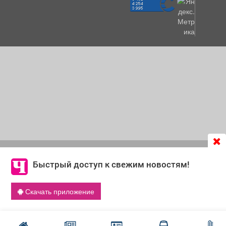
Продолжая использовать сайт
chastnik-m.ru
, Вы даете
согласие на обработку файлов cookie, которые
Быстрый доступ к свежим новостям!
обеспечивают корректную работу сайта и сбора
информации для улучшения качества сервисов.
Скачать приложение
Что такое cookie