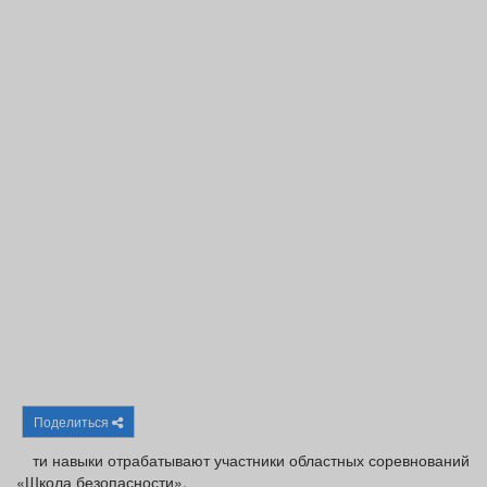
Афиша
Обучение
Проекты
Товары
Поздравления
Погода
ТВ программа
Я - пенсионер
Поделиться
ти навыки отрабатывают участники областных соревнований
«Школа безопасности».