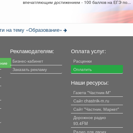
впечатляющим достижением - 100 баллов на ЕГЭ по...
ти на тему «Образование»
Рекламодателям:
Оплата услуг:
Бизнес-кабинет
Расценки
ение
Заказать рекламу
Оплатить
Наши ресурсы:
Газета "Частник-М"
Сайт chastnik-m.ru
Сайт "Частник. Маркет"
Дорожное радио
93.4FM
Радио для двоих