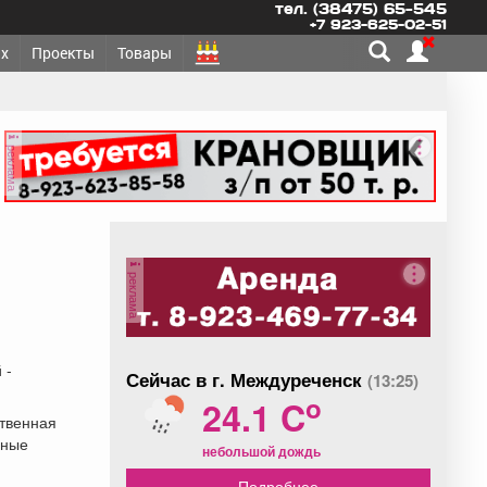
тел. (38475) 65-545
+7 923-625-02-51
х
Проекты
Товары
реклама
реклама
 -
Сейчас в г. Междуреченск
(13:25)
o
24.1 C
ственная
ьные
небольшой дождь
Подробнее