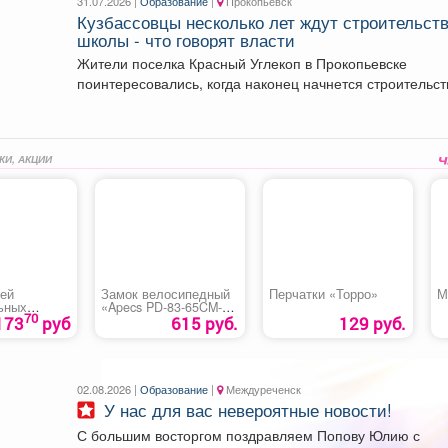
31.07.2026 |
Образование
|
Прокопьевск
Кузбассовцы несколько лет ждут строительст
школы - что говорят власти
Жители поселка Красный Углекоп в Прокопьевске
поинтересовались, когда наконец начнется строительст
школы №28. Власти ответили....
КИ, АКЦИИ
тей
Замок велосипедный
Перчатки «Торро»
М
ьных
«Apecs PD-83-65CM-
70
CODE»
173
руб
615 руб.
129 руб.
02.08.2026 |
Образование
|
Междуреченск
У нас для вас невероятные новости!
С большим восторгом поздравляем Попову Юлию с