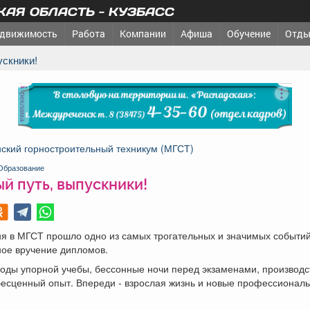
АЯ ОБЛАСТЬ - КУЗБАСС
движимость
Работа
Компании
Афиша
Обучение
Отды
ускники!
реклама
ский горностроительный техникум (МГСТ)
Образование
й путь, выпускники!
я в МГСТ прошло одно из самых трогательных и значимых событий
ное вручение дипломов.
годы упорной учебы, бессонные ночи перед экзаменами, производ
бесценный опыт. Впереди - взрослая жизнь и новые профессионал