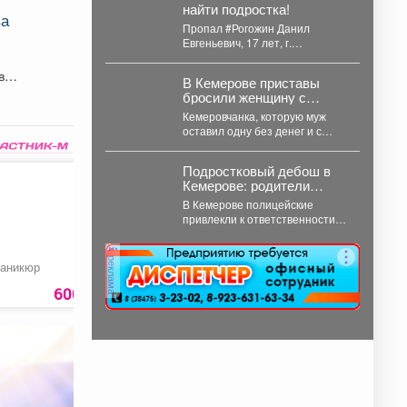
найти подростка!
ва
Пропал #Рогожин Данил
Евгеньевич, 17 лет, г.
#Новокузнецк. С 3 августа 2026
года его...
во
В Кемерове приставы
бросили женщину с
двумя детьми без
Кемеровчанка, которую муж
алиментов
оставил одну без денег и с
двумя детьми на руках, не
могла...
Подростковый дебош в
Кемерове: родители
ответят за ночные
В Кемерове полицейские
похождения детей
привлекли к ответственности
родителей девяти подростков.
В Кемерове полицейские
реклама
выявили в...
аникюр
Поролон мебельный
Маска защитная с
сеткой, регулируем
600 руб.
6300 руб.
349 ру