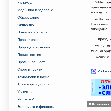
💯Мы горд
Культура
преподавате
Медицина и здоровье
но и душу.
Образование
🔥Желаем 
Пусть ваш п
Общество
площадкой,
Политика и власть
С праздни
Право и закон
#МГСТ #В
Природа и экология
#НашаГордо
Происшествия
Фото: VK
Промышленность
Спорт и туризм
MAX-кан
Технологии и наука
реклама
Транспорт и дороги
Увлечения
Частник-М
0 Коммента
Экономика и финансы