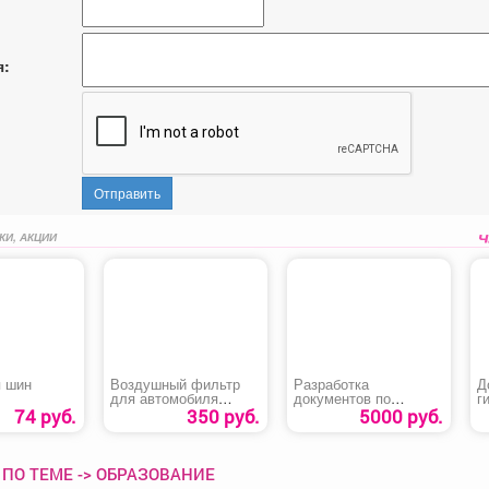
я:
Отправить
КИ, АКЦИИ
 шин
Воздушный фильтр
Разработка
Д
для автомобиля
документов по
г
«Chevrolet Lacetti»
пожарной
б
74 руб.
350 руб.
5000 руб.
безопасности
5
ПО ТЕМЕ -> ОБРАЗОВАНИЕ