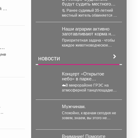
будут судить местного
й и
жителя, совершившего
📃 Ранее судимый 35-летний
серию краж из
местный житель обвиняется в
продуктовых магазинов
совершении 6 преступлений,
предусмотренных ч. 1 ст....
Наши аграрии активно
заготавливают корма на
предстоящий сезон.
Приоритетная задача - чтобы
каждое животноводческое
хозяйство подошло к зиме с
уне
полным запасом. Селяне уже...
НОВОСТИ
Концерт «Открытое
небо» в парке
Вокзальный - лето поёт и
☁️В микрорайоне ГРЭС на
танцует!
атмосферной танцплощадке
прошёл концерт «Открытое
небо». Под летние ритмы с
радостью...
.
Мужчинам.
Спокойно, к врачам сегодня не
зовем, знаем, вы этого не
любите. Но зовем туда, куда...
Внимание! Помогите