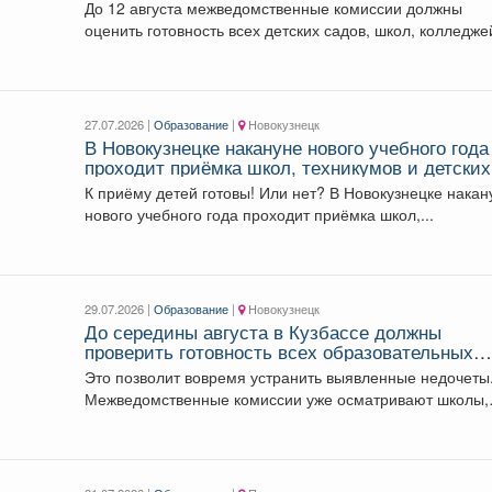
нового учебного года.
До 12 августа межведомственные комиссии должны
оценить готовность всех детских садов, школ, колледже
техникумов....
27.07.2026 |
Образование
|
Новокузнецк
В Новокузнецке накануне нового учебного года
проходит приёмка школ, техникумов и детских
садов.
К приёму детей готовы! Или нет? В Новокузнецке накан
нового учебного года проходит приёмка школ,...
29.07.2026 |
Образование
|
Новокузнецк
До середины августа в Кузбассе должны
проверить готовность всех образовательных
учреждений к учебному году.
Это позволит вовремя устранить выявленные недочеты
Межведомственные комиссии уже осматривают школы,
колледжи в городах...