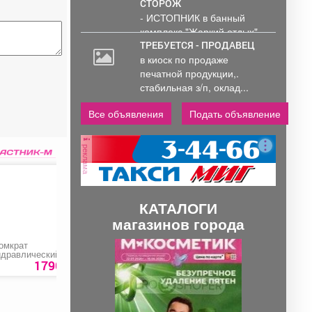
СТОРОЖ
- ИСТОПНИК в банный
комплекс "Жаркий отдых"
Администрирование и
ТРЕБУЕТСЯ - ПРОДАВЕЦ
тех....
в киоск по продаже
печатной продукции,.
стабильная з/п, оклад...
Все объявления
Подать объявление
реклама
КАТАЛОГИ
магазинов города
П
С
омкрат
Домкрат
Мойка «HUTER M 16
идравлический
гидравлический
PW»
утылочный «Matrix
подкатной «Т50 Зубр
р
л
1790 руб.
7750 руб.
12090 ру
0715»
Профессионал»
е
е
д
д