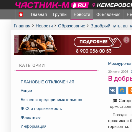
КЕМЕРОВСК
Главная
Группы
Новости
Объявления
Не
Главная
Новости
Образование
В добрый путь, вып
реклама
Междуречен
КАТЕГОРИИ
30 июня 2026
В добры
ПЛАНОВЫЕ ОТКЛЮЧЕНИЯ
Акции
Бизнес и предпринимательство
🎓 Сегодн
торжествен
ЖКХ и недвижимость
Позади - 
Животные
практика и 
Информация
горизонты.