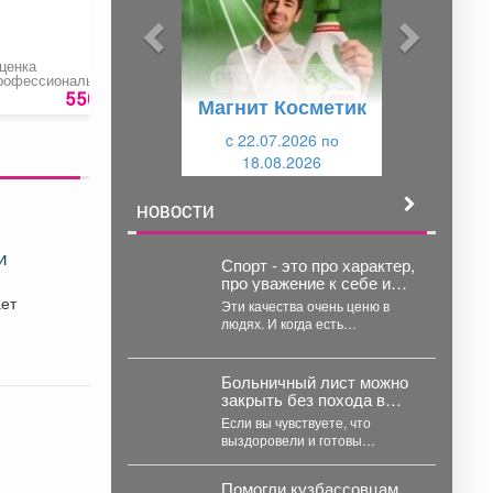
ы
у
д
ю
ценка
Воздушный фильтр
Шкант деревянный
у
щ
рофессиональных
для автомобиля
берёзовый
исков
«Chevrolet Lanos»
550 руб.
250 руб.
10 ру
Магнит Косметик
щ
и
и
c 22.07.2026 по
й
18.08.2026
й
НОВОСТИ
и
Спорт - это про характер,
про уважение к себе и
другим.
ает
Эти качества очень ценю в
людях. И когда есть
возможность отметить наших
земляков - делаю...
Больничный лист можно
закрыть без похода в
поликлинику
Если вы чувствуете, что
выздоровели и готовы
выходить на работу - ловите
алгоритм. Подробно описали...
Помогли кузбассовцам