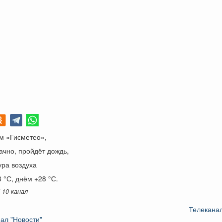
м «Гисметео»,
ачно, пройдёт дождь,
ура воздуха
 °С, днём +28 °С.
 10 канал
Телеканал
ал "Новости"