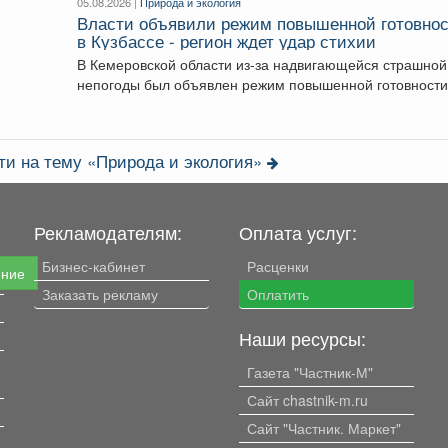
05.08.2026 |
Природа и экология
Власти объявили режим повышенной готовно
в Кузбассе - регион ждет удар стихии
В Кемеровской области из-за надвигающейся страшной
непогоды был объявлен режим повышенной готовности
Постановление, которое...
ти на тему «Природа и экология»
Рекламодателям:
Оплата услуг:
Бизнес-кабинет
Расценки
ение
Заказать рекламу
Оплатить
Наши ресурсы:
Газета "Частник-М"
Сайт chastnik-m.ru
Сайт "Частник. Маркет"