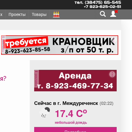
тел. (38475) 65-545
+7 923-625-02-51
х
Проекты
Товары
реклама
реклама
я?
Сейчас в г. Междуреченск
(02:22)
o
17.4 C
небольшой дождь
Подробнее