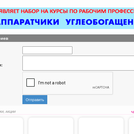
риев
я:
Отправить
КИ, АКЦИИ