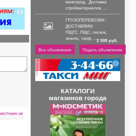
межгород.
Доставка
стройматериалов, ...
ГРУЗОПЕРЕВОЗКИ -
ДОСТАВЯИМ:
ПЩГС,
ПЩС, пескок,
землю, торф, ...
2 500 руб.
Все объявления
Подать объявление
реклама
КАТАЛОГИ
магазинов города
П
С
р
л
е
е
д
д