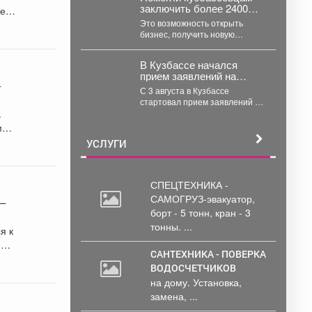
заключить более 2400
е,
социальных контрактов с
Это возможность открыть
начала года.
бизнес, получить новую
профессию или просто
преодолеть сложный
В Кузбассе начался
жизненный период.
прием заявлений на
Например,...
–
голосование по месту
С 3 августа в Кузбассе
нахождения
стартовал прием заявлений от
.
избирателей, желающих
проголосовать на
предстоящих выборах...
УСЛУГИ
СПЕЦТЕХНИКА -
САМОГРУЗ-эвакуатор,
 –
борт
- 5 тонн, кран - 3
тонны. ...
я к
я
САНТЕХНИКА - ПОВЕРКА
ВОДОСЧЕТЧИКОВ
на дому. Установка,
замена, ...