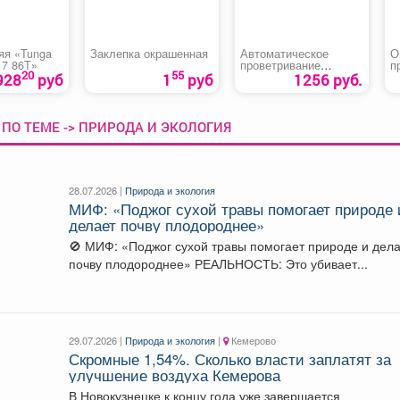
яя «Tunga
Заклепка окрашенная
Автоматическое
О
 7 86T»
проветривание
п
20
55
теплицы
р
928
руб
1
руб
1256 руб.
«Термопривод 300С»
ПО ТЕМЕ -> ПРИРОДА И ЭКОЛОГИЯ
28.07.2026 |
Природа и экология
МИФ: «Поджог сухой травы помогает природе 
делает почву плодороднее»
🚫 МИФ: «Поджог сухой травы помогает природе и дел
почву плодороднее» РЕАЛЬНОСТЬ: Это убивает...
29.07.2026 |
Природа и экология
|
Кемерово
Скромные 1,54%. Сколько власти заплатят за
улучшение воздуха Кемерова
В Новокузнецке к концу года уже завершается