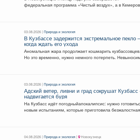
федеральная программа «Чистый воздух», а в Кемеров
начавшаяся...
03.08.2026 |
Природа и экология
В Кузбассе задержится экстремальное пекло 
когда ждать его ухода
Аномальная жара продолжает кошмарить кузбассовцев
Но это временно, нужно немного потерпеть. Невыносимое
пекло продлится...
03.08.2026 |
Природа и экология
Адский ветер, ливни и град сокрушат Кузбасс
надвигается буря
На Кузбасс идёт погодныйапокалипсис: нужно готовитьс
новым испытаниям, которые приготовила безжалостна
природа. По...
04.08.2026 |
Природа и экология
|
Новокузнецк