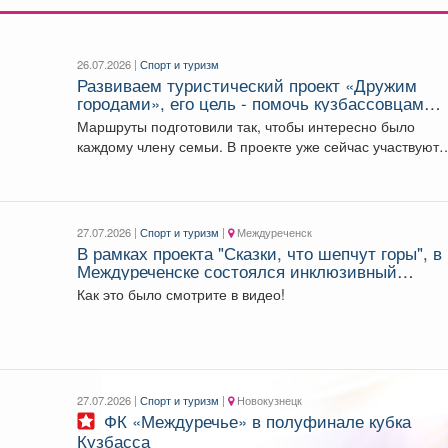
26.07.2026 |
Спорт и туризм
Развиваем туристический проект «Дружим
городами», его цель - помочь кузбассовцам
лучше узнать родной край.
Маршруты подготовили так, чтобы интересно было
каждому члену семьи. В проекте уже сейчас участвуют
девять...
27.07.2026 |
Спорт и туризм
|
Междуреченск
В рамках проекта "Сказки, что шепчут горы", в
Междуреченске состоялся инклюзивный
туристический фестиваль «Сказочной тропой"
Как это было смотрите в видео!
27.07.2026 |
Спорт и туризм
|
Новокузнецк
ФК «Междуречье» в полуфинале кубка
Кузбасса