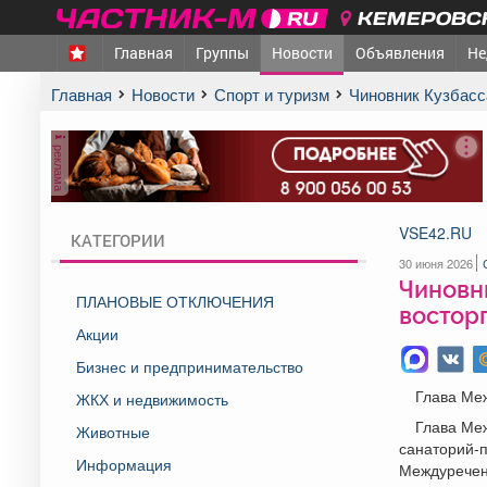
КЕМЕРОВСК
Главная
Группы
Новости
Объявления
Не
Главная
Новости
Спорт и туризм
Чиновник Кузбас
реклама
VSE42.RU
КАТЕГОРИИ
30 июня 2026
Чиновни
ПЛАНОВЫЕ ОТКЛЮЧЕНИЯ
востор
Акции
Бизнес и предпринимательство
Глава Ме
ЖКХ и недвижимость
Глава Меж
Животные
санаторий-п
Информация
Междуречен