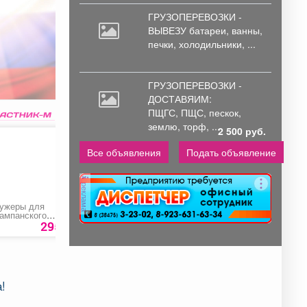
ГРУЗОПЕРЕВОЗКИ -
ВЫВЕЗУ батареи,
ванны,
печки, холодильники, ...
ГРУЗОПЕРЕВОЗКИ -
ДОСТАВЯИМ:
ПЩГС,
ПЩС, пескок,
землю, торф, ...
2 500 руб.
Все объявления
Подать объявление
реклама
ужеры для
Поролон мебельный
Стрижка мужская
ампанского
листовой
канадка (длинная)
КЛАССИК»
295 руб.
1200 руб.
450 ру
!