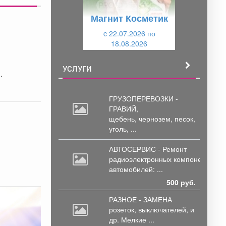
у
щ
Магнит Косметик
щ
и
и
c 22.07.2026 по
й
18.08.2026
й
УСЛУГИ
ГРУЗОПЕРЕВОЗКИ -
ГРАВИЙ,
щебень,
чернозем, песок,
уголь, ...
.
АВТОСЕРВИС - Ремонт
радиоэлектронных
компонентов
автомобилей: ...
500 руб.
РАЗНОЕ - ЗАМЕНА
розеток,
выключателей, и
др. Мелкие ...