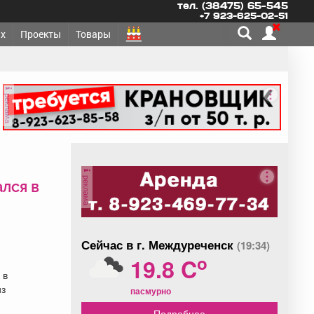
тел. (38475) 65-545
+7 923-625-02-51
х
Проекты
Товары
реклама
реклама
лся в
Сейчас в г. Междуреченск
(19:34)
o
19.8 C
 в
из
пасмурно
Подробнее