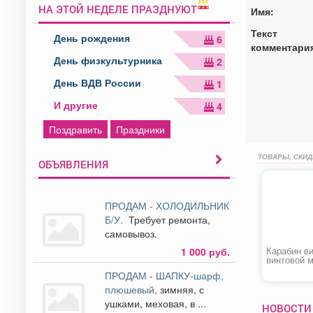
НА ЭТОЙ НЕДЕЛЕ ПРАЗДНУЮТ
Имя:
Текст
День рождения
6
комментари
День физкультурника
2
День ВДВ России
1
И другие
4
Поздравить
Праздники
ТОВАРЫ, СКИД
ОБЪЯВЛЕНИЯ
ПРОДАМ - ХОЛОДИЛЬНИК
Б/У.
Требует ремонта,
самовывоз.
Карабин ви
1 000 руб.
винтовой 
ПРОДАМ - ШАПКУ-шарф,
плюшевый,
зимняя, с
ушками, меховая, в ...
НОВОСТИ 