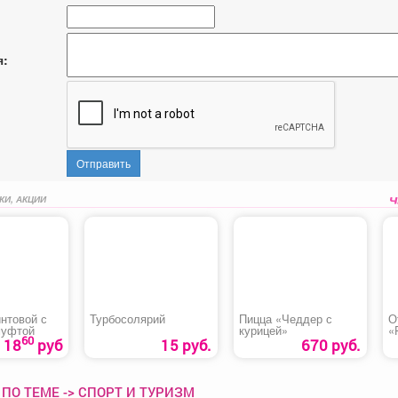
я:
Отправить
КИ, АКЦИИ
нтовой с
Турбосолярий
Пицца «Чеддер с
О
муфтой
курицей»
«
60
18
руб
15 руб.
670 руб.
ПО ТЕМЕ -> СПОРТ И ТУРИЗМ