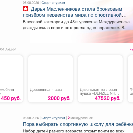
03.08.2026 |
Спорт и туризм
Дарья Масленникова стала бронзовым
призёром первенства мира по спортивной
борьбе.
В весовой категории до 43кг уроженка Междуреченска
дважды взяла верх и потерпела одно поражение. В...
КИ, АКЦИИ
омобиля
Деревянная чаша
Дизельная тепловая
Ф
»
пушка «DENZEL NHG-
ш
20i»
«
450 руб.
2000 руб.
47520 руб.
05.08.2026 |
Спорт и туризм
|
Междуреченск
Пора выбирать спортивную школу для ребёнка
Набор детей разного возраста открыт почти во всех