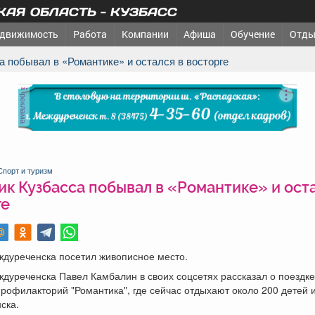
АЯ ОБЛАСТЬ - КУЗБАСС
движимость
Работа
Компании
Афиша
Обучение
Отды
са побывал в «Романтике» и остался в восторге
реклама
Спорт и туризм
к Кузбасса побывал в «Романтике» и оста
ге
ждуреченска посетил живописное место.
дуреченска Павел Камбалин в своих соцсетях рассказал о поездке
рофилакторий "Романтика", где сейчас отдыхают около 200 детей 
ска.