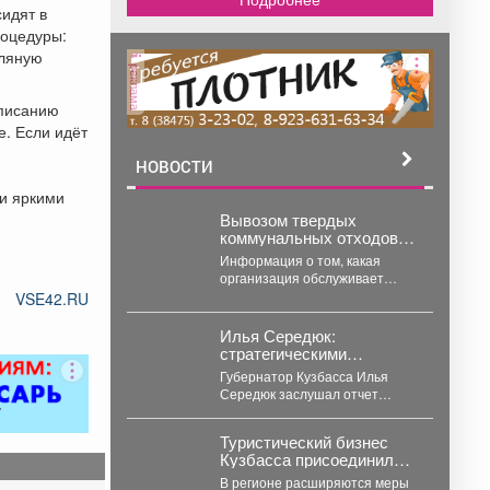
сидят в
роцедуры:
оляную
реклама
списанию
е. Если идёт
НОВОСТИ
 и яркими
Вывозом твердых
коммунальных отходов в
Кузбассе занимаются
Информация о том, какая
два региональных
организация обслуживает
оператора: «Чистый
конкретный муниципалитет,
VSE42.RU
Город Кемерово» (зона
собрана в карточках.
«Север») и «ЭкоТек»
Илья Середюк:
(зона «Юг»).
стратегическими
задачами развития
Губернатор Кузбасса Илья
Новокузнецка должны
Середюк заслушал отчет
стать жилищное
главы Новокузнецка Дениса
строительство, комфорт
Ильина о социально-
и безопасность горожан
Туристический бизнес
экономическом развитии
Кузбасса присоединился
города в...
к программе поддержки
В регионе расширяются меры