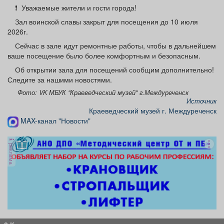
Афиша
Обучение
Проекты
❗️ Уважаемые жители и гости города!
Зал воинской славы закрыт для посещения до 10 июля
2026г.
Сейчас в зале идут ремонтные работы, чтобы в дальнейшем
ваше посещение было более комфортным и безопасным.
Товары
Поздравления
Погода
Об открытии зала для посещений сообщим дополнительно!
Следите за нашими новостями.
Фото: VK МБУК "Краеведческий музей" г.Междуреченск
Источник
Краеведческий музей г. Междуреченск
ТВ программа
Я - пенсионер
MAX-канал "Новости"
реклама