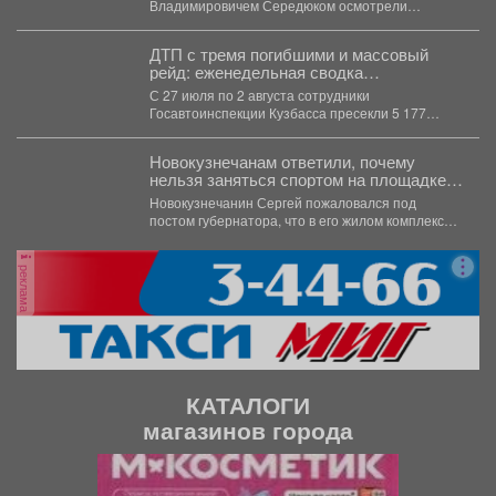
Владимировичем Середюком осмотрели
части города Кемерово
строительные площадки на территории
комплексного...
ДТП с тремя погибшими и массовый
рейд: еженедельная сводка
Госавтоинспекции Кузбасса
С 27 июля по 2 августа сотрудники
Госавтоинспекции Кузбасса пресекли 5 177
нарушений...
Новокузнечанам ответили, почему
нельзя заняться спортом на площадке
лицея
Новокузнечанин Сергей пожаловался под
постом губернатора, что в его жилом комплексе
«Новый город» нет оборудованных...
реклама
КАТАЛОГИ
магазинов города
П
С