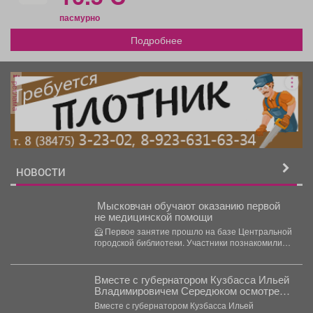
пасмурно
Подробнее
реклама
НОВОСТИ
Мысковчан обучают оказанию первой
не медицинской помощи
🦸 Первое занятие прошло на базе Центральной
городской библиотеки. Участники познакомились
с базовыми приёмами, узнали,...
Вместе с губернатором Кузбасса Ильей
Владимировичем Середюком осмотрели
строительные площадки на территории
Вместе с губернатором Кузбасса Ильей
комплексного развития в заискитимской