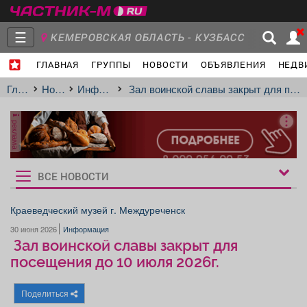
☰
КЕМЕРОВСКАЯ ОБЛАСТЬ - КУЗБАСС
ГЛАВНАЯ
ГРУППЫ
НОВОСТИ
ОБЪЯВЛЕНИЯ
НЕДВ
Главная
Группы
Новости
Главная
Новости
Информация
️ Зал воинской славы закрыт для посещения до 10 июля 2026г.
реклама
Объявления
Недвижимость
Услуги
ВСЕ НОВОСТИ
Рукбрики
новостей
Краеведческий музей г. Междуреченск
30 июня 2026
Информация
Работа
Транспорт
Компании
️ Зал воинской славы закрыт для
посещения до 10 июля 2026г.
Поделиться