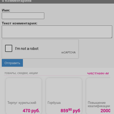
0 Комментариев
Имя:
Текст комментария:
Отправить
ТОВАРЫ, СКИДКИ, АКЦИИ
Терпуг курильский
Горбуша
Повышение
квалификации п
программам ГО 
90
470 руб.
859
руб
2000 р