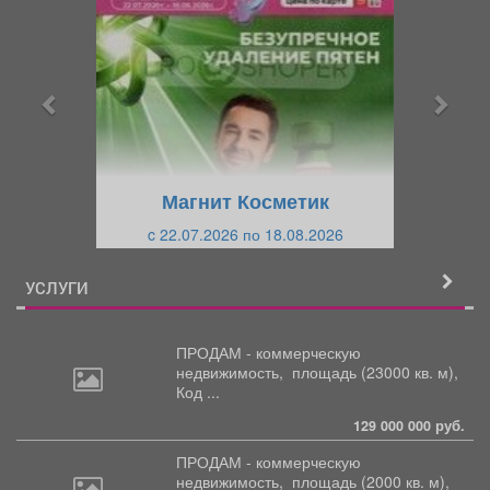
р
л
е
е
д
д
ы
у
д
ю
у
щ
щ
и
Магнит Косметик
и
й
c 22.07.2026 по 18.08.2026
й
УСЛУГИ
ПРОДАМ - коммерческую
недвижимость,
площадь (23000 кв. м),
Код ...
129 000 000 руб.
ПРОДАМ - коммерческую
недвижимость,
площадь (2000 кв. м),