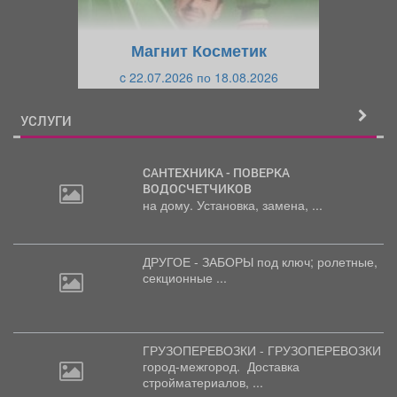
у
щ
щ
и
Магнит Косметик
и
й
c 22.07.2026 по 18.08.2026
й
УСЛУГИ
САНТЕХНИКА - ПОВЕРКА
ВОДОСЧЕТЧИКОВ
на дому. Установка, замена, ...
ДРУГОЕ - ЗАБОРЫ под
ключ; ролетные,
секционные ...
ГРУЗОПЕРЕВОЗКИ - ГРУЗОПЕРЕВОЗКИ
город-межгород.
Доставка
стройматериалов, ...