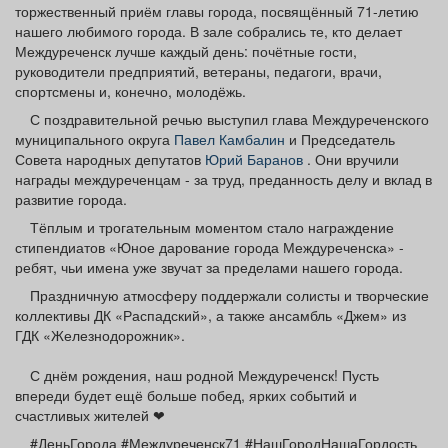
торжественный приём главы города, посвящённый 71-летию
Афиша
Обучение
Проекты
нашего любимого города. В зале собрались те, кто делает
Междуреченск лучше каждый день: почётные гости,
руководители предприятий, ветераны, педагоги, врачи,
спортсмены и, конечно, молодёжь.
С поздравительной речью выступил глава Междуреченского
Товары
Поздравления
Погода
муниципального округа
Павел Камбалин
и Председатель
Совета народных депутатов
Юрий Баранов
. Они вручили
награды междуреченцам - за труд, преданность делу и вклад в
развитие города.
Тёплым и трогательным моментом стало награждение
ТВ программа
Я - пенсионер
стипендиатов «Юное дарование города Междуреченска» -
ребят, чьи имена уже звучат за пределами нашего города.
Праздничную атмосферу поддержали солисты и творческие
коллективы ДК «Распадский», а также ансамбль «Джем» из
ГДК «Железнодорожник».
С днём рождения, наш родной Междуреченск! Пусть
впереди будет ещё больше побед, ярких событий и
счастливых жителей ❤
#ДеньГорода #Междуреченск71 #НашГородНашаГордость