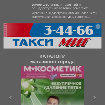
Более шести тысяч укрытий и
общедоступных аптечек помогают
обеспечить безопасность жителей
Укрытия и общедоступные аптечки Более шести
Кузбасса.
тысяч укрытий и общедоступных аптечек
помогают обеспечить безопасность...
реклама
КАТАЛОГИ
магазинов города
П
С
р
л
е
е
д
д
ы
у
д
ю