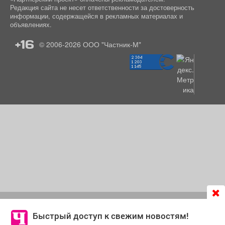
Редакция сайта не несет ответственности за достоверность
информации, содержащейся в рекламных материалах и
объявлениях.
+16
© 2006-2026
ООО "Частник-М"
Продолжая использовать сайт
chastnik-m.ru
, Вы даете
согласие на обработку файлов cookie, которые
Быстрый доступ к свежим новостям!
обеспечивают корректную работу сайта и сбора