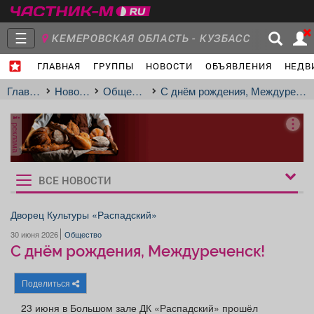
☰
КЕМЕРОВСКАЯ ОБЛАСТЬ - КУЗБАСС
ГЛАВНАЯ
ГРУППЫ
НОВОСТИ
ОБЪЯВЛЕНИЯ
НЕДВ
Главная
Группы
Новости
Главная
Новости
Общество
С днём рождения, Междуреченск!
реклама
Объявления
Недвижимость
Услуги
ВСЕ НОВОСТИ
Рукбрики
новостей
Дворец Культуры «Распадский»
30 июня 2026
Общество
Работа
Транспорт
Компании
С днём рождения, Междуреченск!
Поделиться
23 июня в Большом зале ДК «Распадский» прошёл