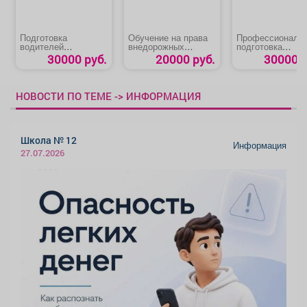
Подготовка
Обучение на права
Профессиональ
водителей
внедорожных
подготовка
карьерного
мототранспортных
«Машинист буро
30000 руб.
20000 руб.
30000 р
самосвала
средств категории AI
установки»
категории «АIII»
НОВОСТИ ПО ТЕМЕ -> ИНФОРМАЦИЯ
Школа № 12
Информация
27.07.2026