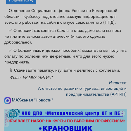
Афиша
Обучение
Проекты
Отделение Социального фонда России по Кемеровской
области - Кузбассу подготовило важную информацию для
всех, кто работает на себя в статусе самозанятого (НПД).
✅ О пенсии: как копятся баллы и стаж, даже если вы пока
не платите взносы автоматически (и как это сделать
Товары
Поздравления
Погода
добровольно).
✅ О больничных и детских пособиях: можете ли вы получить
оплату по болезни или декретные, и что для этого нужно
предпринять.
ТВ программа
Я - пенсионер
📎 Скачивайте памятку, изучайте и делитесь с коллегами.
Фото: VK МБУ "АРТИП"
Источник
Агентство по развитию туризма, инвестиций и
предпринимательства (АРТИП)
MAX-канал "Новости"
реклама