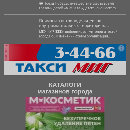
на борт «Поезда Победы».
🚂 Поезд Победы: путешествие сквозь время
глазами детей 🚂 Ребята «Детско-юношеского
центра» отправились в...
Вниманию автовладельцев: на
внутриквартальных территориях
Междуреченского муниципального
МКУ «УР ЖКК» информирует жителей и гостей
округа вводятся ограничения стоянки.
города об изменении схемы организации
дорожного движения на...
реклама
КАТАЛОГИ
магазинов города
П
С
р
л
е
е
д
д