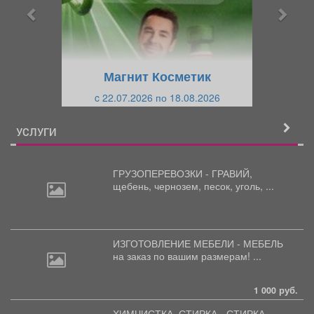
ы
у
д
ю
у
щ
щ
и
Магнит Косметик
и
й
c 22.07.2026 по 18.08.2026
й
УСЛУГИ
ГРУЗОПЕРЕВОЗКИ - ГРАВИЙ,
щебень,
чернозем, песок, уголь, ...
ИЗГОТОВЛЕНИЕ МЕБЕЛИ - МЕБЕЛЬ
на
заказ по вашим размерам! ...
1 000 руб.
ХИМЧИСТКА, СТИРКА - СТИРКА