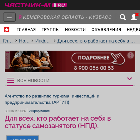
☰
КЕМЕРОВСКАЯ ОБЛАСТЬ - КУЗБАСС
ГЛАВНАЯ
ГРУППЫ
НОВОСТИ
ОБЪЯВЛЕНИЯ
НЕДВ
Главная
Группы
Новости
Главная
Новости
Информация
Для всех, кто работает на себя в статусе самозанятого (НПД).
реклама
Объявления
Недвижимость
Услуги
ВСЕ НОВОСТИ
Рукбрики
новостей
Агентство по развитию туризма, инвестиций и
предпринимательства (АРТИП)
Работа
Транспорт
Компании
30 июня 2026
Информация
Для всех, кто работает на себя в
статусе самозанятого (НПД).
Поделиться