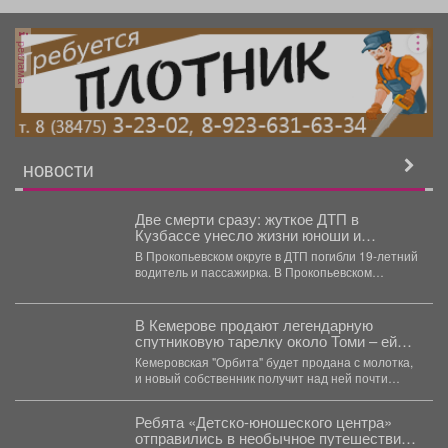
реклама
НОВОСТИ
Две смерти сразу: жуткое ДТП в
Кузбассе унесло жизни юноши и
пассажирки
В Прокопьевском округе в ДТП погибли 19-летний
водитель и пассажирка. В Прокопьевском
муниципальном округе...
В Кемерове продают легендарную
спутниковую тарелку около Томи – ей
грозит снос?
Кемеровская "Орбита" будет продана с молотка,
и новый собственник получит над ней почти
полный контроль....
Ребята «Детско-юношеского центра»
отправились в необычное путешествие -