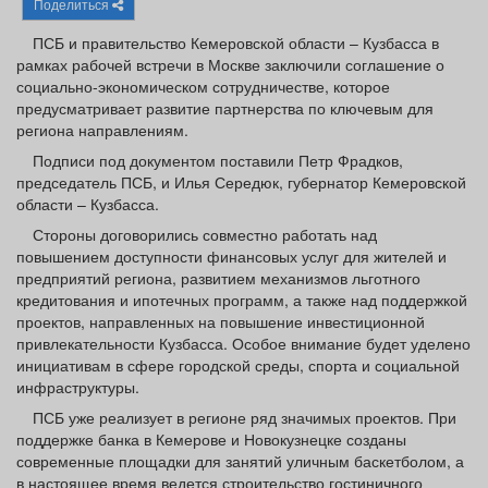
Поделиться
Афиша
Обучение
Проекты
ПСБ и правительство Кемеровской области – Кузбасса в
рамках рабочей встречи в Москве заключили соглашение о
социально-экономическом сотрудничестве, которое
предусматривает развитие партнерства по ключевым для
региона направлениям.
Товары
Поздравления
Погода
Подписи под документом поставили Петр Фрадков,
председатель ПСБ, и Илья Середюк, губернатор Кемеровской
области – Кузбасса.
Стороны договорились совместно работать над
повышением доступности финансовых услуг для жителей и
ТВ программа
Я - пенсионер
предприятий региона, развитием механизмов льготного
кредитования и ипотечных программ, а также над поддержкой
проектов, направленных на повышение инвестиционной
привлекательности Кузбасса. Особое внимание будет уделено
инициативам в сфере городской среды, спорта и социальной
инфраструктуры.
ПСБ уже реализует в регионе ряд значимых проектов. При
поддержке банка в Кемерове и Новокузнецке созданы
современные площадки для занятий уличным баскетболом, а
в настоящее время ведется строительство гостиничного