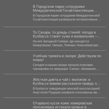
В Городском парке сотрудники
Междуреченской Госавтоинспекции
развернули интерактивные
В Городском парке сотрудники Междуреченской
профилактические площадки
Госавтоинспекции развернули интерактивные
профилактические площадки по популяризации
Правил дорожного движения...
То Сахара, то дождь стеной: погода в
Кузбассе станет хуже и аномальнее –
причина
На юге Западной Сибири, где находятся
Кемеровская, Омская, Томская, Новосибирская
области Алтайский край и Республика...
Учебная тревога в лагере: Действуем по
плану!
Сегодня в нашем лагере прошла плановая
тренировка по эвакуации. Сигнал «Внимание
всем!» прозвучал неожиданно, но,...
Жёсткая диета и чай с молоком: в
Кузбассе мамам рассказали правду о
грудном вскармливании
В Кузбассе заведующая женской консультацией
Анастасия Подушко развеяла популярные мифы
о питании кормящих мам. ...
Оторвало кусок кожи: кемеровская
пенсионерка истекала кровью в