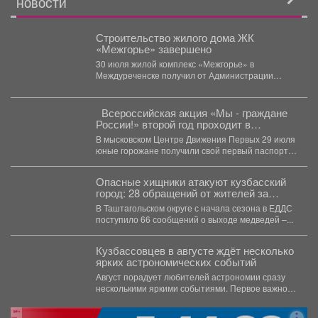
НОВОСТИ
Строительство жилого дома ЖК
«Межгорье» завершено
30 июля жилой комплекс «Межгорье» в
Междуреченске получил от Администрации
Междуреченского муниципального округа
разрешение на...
Всероссийская акция «Мы - граждане
России!» второй год проходит в
Библиотеке
В мысковском Центре Движения Первых 29 июля
юные горожане получили свой первый паспорт.
🎉В...
Опасные хищники атакуют кузбасский
город: 28 обращений от жителей за
месяц
В Таштагольском округе с начала сезона в ЕДДС
поступило 66 сообщений о выходе медведей –...
Кузбассовцев в августе ждёт несколько
ярких астрономических событий
Август порадует любителей астрономии сразу
несколькими яркими событиями. Первое важное
явление месяца - частное лунное...