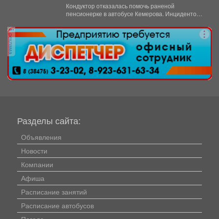
автобусе
Кондуктор отказалась помочь раненой
пенсионерке в автобусе Кемерова. Инцидентом
заинтересовались СК РФ. Следственный
комитет...
реклама
Разделы сайта:
Объявления
Новости
Компании
Афиша
Расписание занятий
Расписание автобусов
Погода