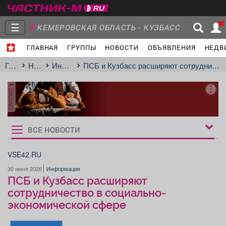
☰
КЕМЕРОВСКАЯ ОБЛАСТЬ - КУЗБАСС
ГЛАВНАЯ
ГРУППЫ
НОВОСТИ
ОБЪЯВЛЕНИЯ
НЕДВ
Главная
Группы
Новости
Главная
Новости
Информация
ПСБ и Кузбасс расширяют сотрудничество в социально-экономической сфере
реклама
Объявления
Недвижимость
Услуги
ВСЕ НОВОСТИ
Рукбрики
новостей
VSE42.RU
30 июня 2026
Информация
Работа
Транспорт
Компании
ПСБ и Кузбасс расширяют
сотрудничество в социально-
экономической сфере