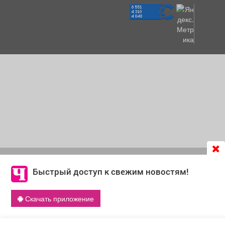
Продолжая использовать сайт
chastnik-m.ru
, Вы даете
согласие на обработку файлов cookie, которые
Быстрый доступ к свежим новостям!
обеспечивают корректную работу сайта и сбора
информации для улучшения качества сервисов.
Скачать приложение
Что такое cookie