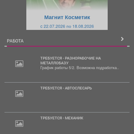
у
щ
щ
и
Магнит Косметик
и
й
c 22.07.2026 по 18.08.2026
й
РАБОТА
ТРЕБУЕТСЯ - РАЗНОРАБОЧИЕ НА
МЕТАЛЛОБАЗУ
График работы 5/2. Возможна подработка..
2
000
руб.
ТРЕБУЕТСЯ - АВТОСЛЕСАРЬ
ТРЕБУЕТСЯ - МЕХАНИК