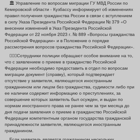
🏛️ Управление по вопросам миграции ГУ МВД России по
Афиша
Обучение
Проекты
Кемеровской области - Кузбассу информирует об изменениях
правил получения гражданства России в связи с вступлением
в силу Указа Президента Российской Федерации № 379 «О
внесении изменений в Указ Президента Российской
Федерации от 22 ноября 2023 г. № 889 «Вопросы гражданства
Товары
Поздравления
Погода
Российской Федерации» и в Положение о порядке
рассмотрения вопросов гражданства Российской Федерации».
👮🏻‍♂️Сотрудники полиции обращают особое внимание на то,
что с заявлением о приеме в гражданство Российской
Федерации необходимо предоставить в отдел по вопросам
ТВ программа
миграции документ (справку), который подтверждает
Я - пенсионер
отсутствие у заявителя, являющегося иностранным
гражданином или лицом без гражданства, судимости либо при
ее наличии содержит информацию о преступлениях, за
совершение которых заявитель был осужден, и выдан по
нормам иностранного права не ранее чем за три месяца до
дня подачи заявления о приеме в гражданство Российской
Федерации компетентным органом государства гражданской
принадлежности заявителя, являющегося иностранным
гражданином.
Если заявитель является гражданином нескольких