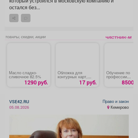
который устроился в московскую компанию и
остался без...
ТОВАРЫ, СКИДКИ, АКЦИИ
Масло сладко-
Обложка для
Обучение по
сливочное 82.5%
контурных карт,
профессии
атласов и учебников
«Электрослесар
1290 руб.
17 руб.
8500 р
обслуживанию и
ремонту
оборудования»
Право и закон
VSE42.RU
Кемерово
05.08.2026