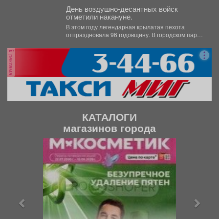
День воздушно-десантных войск
отметили накануне.
В этом году легендарная крылатая пехота
отпраздновала 96 годовщину. В городском парке
состоялся праздник для...
реклама
КАТАЛОГИ
магазинов города
П
С
р
л
е
е
д
д
ы
у
д
ю