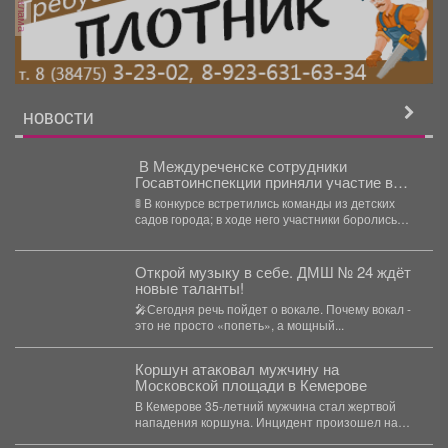
реклама
НОВОСТИ
‍ В Междуреченске сотрудники
Госавтоинспекции приняли участие в
конкурсе «Знатоки ПДД» для
🚦 В конкурсе встретились команды из детских
воспитанников детского сада
садов города; в ходе него участники боролись
за...
Открой музыку в себе. ДМШ № 24 ждёт
новые таланты!
🎤Сегодня речь пойдет о вокале. Почему вокал -
это не просто «попеть», а мощный...
Коршун атаковал мужчину на
Московской площади в Кемерове
В Кемерове 35-летний мужчина стал жертвой
нападения коршуна. Инцидент произошел на
Московской площади, когда пострадавший...