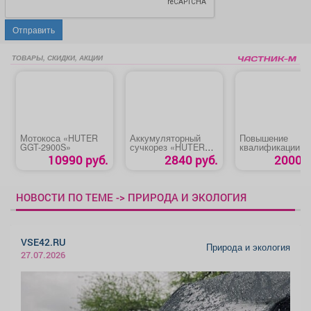
Отправить
ТОВАРЫ, СКИДКИ, АКЦИИ
Мотокоса «HUTER
Аккумуляторный
Повышение
GGT-2900S»
сучкорез «HUTER
квалификации п
ELS-20Li»
программам ГО 
10990 руб.
2840 руб.
2000 р
НОВОСТИ ПО ТЕМЕ -> ПРИРОДА И ЭКОЛОГИЯ
VSE42.RU
Природа и экология
27.07.2026