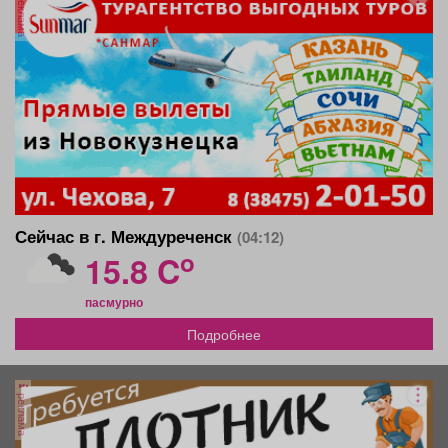
реклама
Сейчас в г. Междуреченск
(04:12)
o
15.8 C
пасмурно
Подробнее
реклама