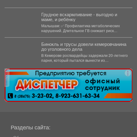
физкультурно-патриотический фестиваль
«Равнение на...
Грудное вскармливание - выгодно и
маме, и ребёнку
Малышам: ✅ Профилактика метаболических
нарушений. Длительное ГВ снижает риск
ожирения в детском...
Бинокль и трусы довели кемеровчанина
до уголовного дела
В Кемерове росгвардейцы задержали 20-летнего
парня, который пытался вынести из
гипермаркета необычный комплектвещей. В...
реклама
Разделы сайта: