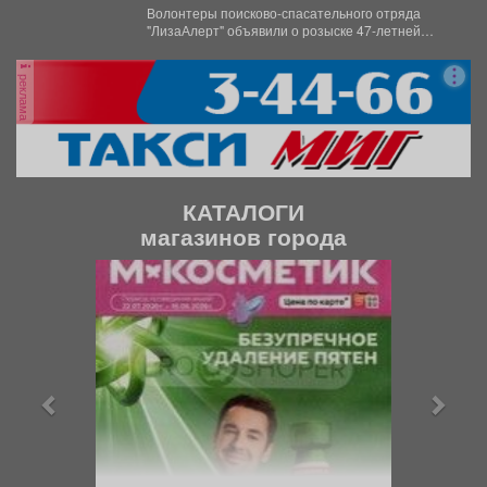
женщину
Волонтеры поисково-спасательного отряда
"ЛизаАлерт" объявили о розыске 47-летней
Натальи Валерьевны Жоховой. Женщина
перестала выходить на...
реклама
КАТАЛОГИ
магазинов города
П
С
р
л
е
е
д
д
ы
у
д
ю
у
щ
щ
и