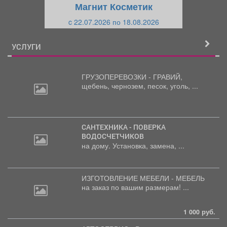
Магнит Косметик
и
й
c 22.07.2026 по 18.08.2026
й
УСЛУГИ
ГРУЗОПЕРЕВОЗКИ - ГРАВИЙ,
щебень,
чернозем, песок, уголь, ...
САНТЕХНИКА - ПОВЕРКА
ВОДОСЧЕТЧИКОВ
на дому. Установка, замена, ...
ИЗГОТОВЛЕНИЕ МЕБЕЛИ - МЕБЕЛЬ
на
заказ по вашим размерам! ...
1 000 руб.