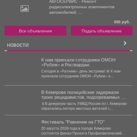
АВТОСЕРВИС - Ремонт
радиоэлектронных
компонентов
автомобилей: ...
500 руб.
Все объявления
Подать объявление
НОВОСТИ
К нам приехали сотрудники ОМОН
«Рубеж» и Росгвардии.
Сегодня в «Ратнике» день экстрима! 🚨 К нам
приехали сотрудники ОМОН «Рубеж» и
Росгвардии....
В Кемерове полицейские задержали
троих рецидивистов, подозреваемых в
совершении серии краж
📱В дежурную часть УМВД России по г. Кемерово
обратились пятеро местных жителей с
заявлениями о...
Фестиваль "Равнение на ГТО"
20 августа 2026 года в городе Кемерово
состоится финал Проекта Профилактический