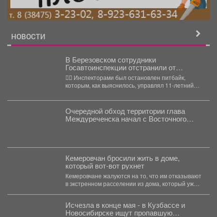
НОВОСТИ
В Березовском сотрудники
Госавтоинспекции отстранили от
управления несовершеннолетнего
👮‍♂ Инспекторами был остановлен питбайк,
водителя питбайка
которым, как выяснилось, управлял 11-летний
юноша, в силу возраста не...
Очередной обход территории глава
Междуреченска начал с Восточного
района.
Кемеровчан бросили жить в доме,
который вот-вот рухнет
Кемеровчане жалуются на то, что им отказывают
в экстренном расселении из дома, который уже
вот-вот...
Исчезла в конце мая - в Кузбассе и
Новосибирске ищут пропавшую