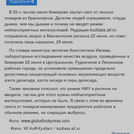
Поделиться
Афиша
Обучение
Проекты
В 20-х числах июня Кемерово окутал смог от лесных
пожаров из Красноярска. Десятки людей спрашивали, откуда
дымка, чем мы дышим и почему не вводят режим
неблагоприятных метеоусловий. Редакция kuzbass.aif.ru
отправляла запрос в Минэкологии региона 22 июня, но ответ
Товары
Поздравления
Погода
получила лишь накануне, 29 июня.
По словам министра экологии Константина Ивлева,
лабораторные исследования качества воздуха, проведённые в
Кемерове 22 июня в Центральном, Рудничном и Ленинском
районах города, не установили превышения предельно
ТВ программа
Я - пенсионер
допустимых концентраций основных загрязняющих веществ:
азота диоксида, азота оксида и серы диоксида.
Также чиновник пояснил, что режим НМУ в регионе не
вводили, так как для этого нужны неблагоприятные
метеоусловия, которых не было. В связи с этим во времена
смога от пожаров кемеровские предприятия работали в
обычном режиме, не сокращая выбросы.
Фото: www.globallookpress.com
Фото: VK АиФ-Кузбасс / kuzbass.aif.ru
Источник