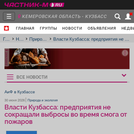
☰
КЕМЕРОВСКАЯ ОБЛАСТЬ - КУЗБАСС
ГЛАВНАЯ
ГРУППЫ
НОВОСТИ
ОБЪЯВЛЕНИЯ
НЕДВ
Главная
Группы
Новости
Главная
Новости
Природа и экология
Власти Кузбасса: предприятия не сокращали выбросы во время смога от пожаров
реклама
Объявления
Недвижимость
Услуги
ВСЕ НОВОСТИ
Рукбрики
новостей
АиФ в Кузбассе
30 июня 2026
Природа и экология
Работа
Транспорт
Компании
Власти Кузбасса: предприятия не
сокращали выбросы во время смога от
пожаров