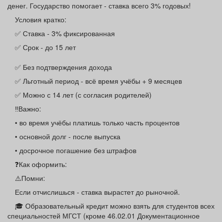
денег. Государство помогает - ставка всего 3% годовых!
Афиша
Обучение
Проекты
Условия кратко:
✅ Ставка - 3% фиксированная
✅ Срок - до 15 лет
Товары
Поздравления
Погода
✅ Без подтверждения дохода
✅ Льготный период - всё время учёбы + 9 месяцев
✅ Можно с 14 лет (с согласия родителей)
‼Важно:
ТВ программа
Я - пенсионер
• во время учёбы платишь только часть процентов
• основной долг - после выпуска
• досрочное погашение без штрафов
❓Как оформить:
⚠️Помни:
Если отчислишься - ставка вырастет до рыночной.
🎓 Образовательный кредит можно взять для студентов всех
специальностей МГСТ (кроме 46.02.01 Документационное