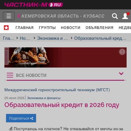
☰
КЕМЕРОВСКАЯ ОБЛАСТЬ - КУЗБАСС
ГЛАВНАЯ
ГРУППЫ
НОВОСТИ
ОБЪЯВЛЕНИЯ
НЕДВ
Главная
Группы
Новости
Главная
Новости
Экономика и финансы
Образовательный кредит в 2026 году
реклама
Объявления
Недвижимость
Услуги
ВСЕ НОВОСТИ
Рукбрики
новостей
Междуреченский горностроительный техникум (МГСТ)
29 июня 2026
Экономика и финансы
Работа
Транспорт
Компании
Образовательный кредит в 2026 году
Поделиться
💰 Поступаешь на платное? Не отказывайся от мечты из-за