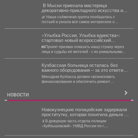
В Мыски приехала мастерица
декоративно‑прикладного искусства из
Осинников!
🌿 Наша съёмочная группа пообщалась с
гостьей и узнала всё самое интересное о
ботаническом барельефе-удивительном...
«Улыбка России. Улыбка единства»:
стартовал новый всероссийский
фотопроект!
📸Проект призван показать нашу страну через
лица и судьбы её жителей - с их уникальными...
Кузбасская больница осталась без
важного оборудования – за это ответил
Минздрав
Минздрав Кузбасса должен организовать
финансирование и обеспечить ремонт
неисправного рентгеновского аппарата в
больнице Мариинска. ...
НОВОСТИ
Новокузнецкие полицейские задержали
проститутку, которая похитила деньги у
клиента
📱В дежурную часть отдела полиции
«Куйбышевский» УМВД России по г.
Новокузнецку обратился 34-летний местный
житель....