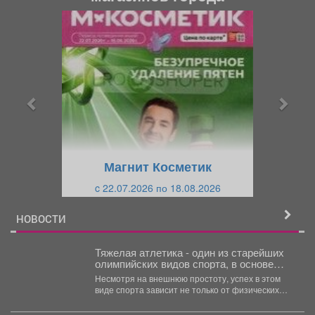
П
С
р
л
е
е
д
д
ы
у
д
ю
у
щ
щ
и
Магнит Косметик
и
й
c 22.07.2026 по 18.08.2026
й
НОВОСТИ
Тяжелая атлетика - один из старейших
олимпийских видов спорта, в основе
которого лежат сила, техника и
Несмотря на внешнюю простоту, успех в этом
многолетняя подготовка.
виде спорта зависит не только от физических
возможностей,...