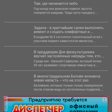
Там, где начинается небо
Год назад они доказали главное: высота
покоряется каждому. Тогда суету городов у
подножия Югуса оставили...
Задача - в кратчайшие сроки выполнить
ремонт и создать комфортные и
безопасные условия для будущих мам
В роддоме № 3 состоялся строительный штаб с
и новорождённых.
участием первого заместителя министра
здравоохранения Кузбасса, руководства...
В преддверии Дня физкультурника
вручил заслуженные награды тем, кто
посвятил свою жизнь спорту и
Среди них - Евгений Сафиулин, который более
воспитанию чемпионов.
30 лет развивает спортивную гимнастику в
Кузбассе. За...
В многострадальном Белове возникла
новая напасть – что на этот раз
Беловчане, которые только-только передохнули
после откачки воды из затопленных подвалов,
столкнулись с новой напастью. ...
реклама