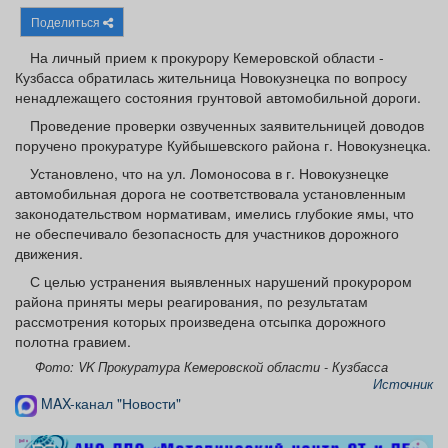
Афиша
Обучение
Проекты
Поделиться
На личный прием к прокурору Кемеровской области -
Кузбасса обратилась жительница Новокузнецка по вопросу
ненадлежащего состояния грунтовой автомобильной дороги.
Товары
Поздравления
Погода
Проведение проверки озвученных заявительницей доводов
поручено прокуратуре Куйбышевского района г. Новокузнецка.
Установлено, что на ул. Ломоносова в г. Новокузнецке
автомобильная дорога не соответствовала установленным
законодательством нормативам, имелись глубокие ямы, что
не обеспечивало безопасность для участников дорожного
ТВ программа
Я - пенсионер
движения.
С целью устранения выявленных нарушений прокурором
района приняты меры реагирования, по результатам
рассмотрения которых произведена отсыпка дорожного
полотна гравием.
Фото: VK Прокуратура Кемеровской области - Кузбасса
Источник
MAX-канал "Новости"