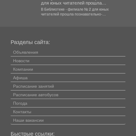
для юных читателей прошла
познавательно-развлекательная
В Библиотеке - филиале № 2 для юных
программа к Международному дню
читателей прошла познавательно-
светофора
развлекательная программа к Международному
дню...
Разделы сайта:
Объявления
Новости
Компании
Афиша
Расписание занятий
Расписание автобусов
Погода
Контакты
Наши вакансии
Быстрые ссылки: