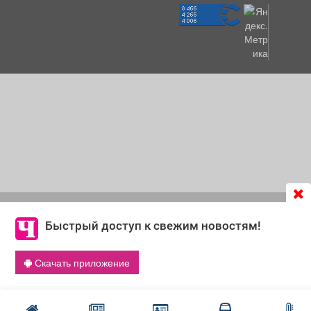
Продолжая использовать сайт
chastnik-m.ru
, Вы даете
согласие на обработку файлов cookie, которые
Быстрый доступ к свежим новостям!
обеспечивают корректную работу сайта и сбора
информации для улучшения качества сервисов.
Скачать приложение
Что такое cookie