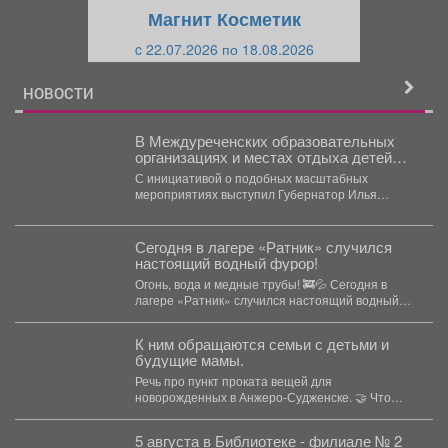
щ
и
Магнит Косметик
и
й
c 22.07.2026 по 18.08.2026
й
НОВОСТИ
В Междуреченских образовательных
организациях и местах отдыха детей
проходят уроки по оказанию первой
С инициативой о подобных масштабных
доврачебной помощи.
мероприятиях выступил Губернатор Илья
Середюк . Мы...
Сегодня в лагере «Ратник» случился
настоящий водный фурор!
Огонь, вода и медные трубы! 🚒💦 Сегодня в
лагере «Ратник» случился настоящий водный
фурор!...
К ним обращаются семьи с детьми и
будущие мамы.
Речь про пункт проката вещей для
новорожденных в Анжеро-Судженске. 🤝 Что
больше всего берут...
5 августа в Библиотеке - филиале № 2