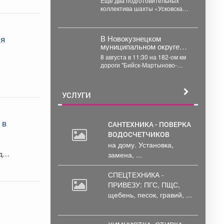
Еще два подготовительных
коллектива шахты «Усковская»
прошли по 1 км горных
выработок с начала года....
ля
️В Новокузнецком
муниципальном округе
устанавливают
8 августа в 11:30 на 182-ом км
обстоятельства ДТП, в
дороги "Бийск-Мартыново-
котором травмированы
Кузедеево-Новокузнецк"
пять человек двое из
произошло дорожно-
которых дети
транспортное происшествие.
УСЛУГИ
По предварительным
данным,...
 в
САНТЕХНИКА - ПОВЕРКА
ВОДОСЧЕТЧИКОВ
на дому. Установка,
ады
замена, ...
СПЕЦТЕХНИКА -
ПРИВЕЗУ: ПГС,
ПЩС,
щебень, песок, гравий, ...