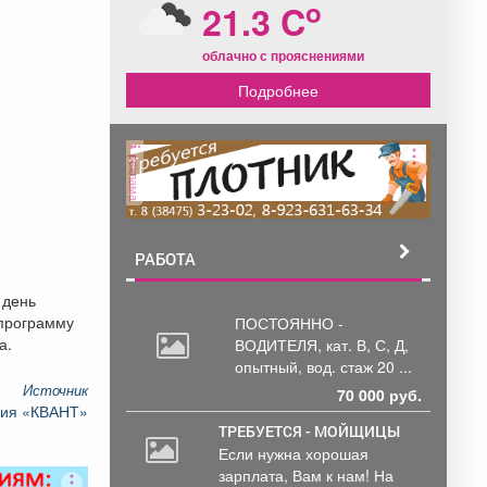
o
21.3 C
облачно с прояснениями
Подробнее
реклама
РАБОТА
 день
 программу
ПОСТОЯННО -
а.
ВОДИТЕЛЯ, кат.
В, С, Д,
опытный, вод. стаж 20 ...
Источник
70 000 руб.
ния «КВАНТ»
ТРЕБУЕТСЯ - МОЙЩИЦЫ
Если нужна хорошая
зарплата, Вам к нам! На