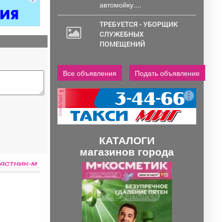
автомойку....
ТРЕБУЕТСЯ - УБОРЩИК
СЛУЖЕБНЫХ
ПОМЕЩЕНИЙ
Все объявления
Подать объявление
реклама
КАТАЛОГИ
магазинов города
П
С
р
л
е
е
д
д