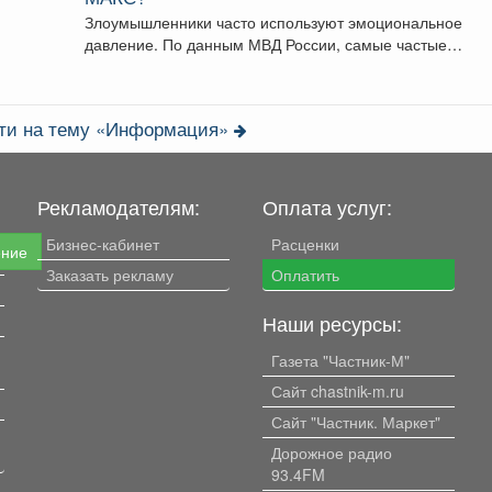
Злоумышленники часто используют эмоциональное
давление. По данным МВД России, самые частые
сценарии обмана включают угрозы...
сти на тему «Информация»
Рекламодателям:
Оплата услуг:
Бизнес-кабинет
Расценки
ение
Заказать рекламу
Оплатить
Наши ресурсы:
Газета "Частник-М"
Сайт chastnik-m.ru
Сайт "Частник. Маркет"
Дорожное радио
93.4FM