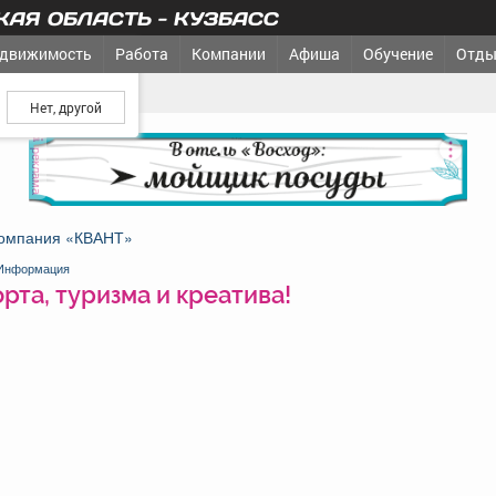
АЯ ОБЛАСТЬ - КУЗБАСС
движимость
Работа
Компании
Афиша
Обучение
Отды
ш город?
 и креатива!
реклама
омпания «КВАНТ»
Информация
рта, туризма и креатива!