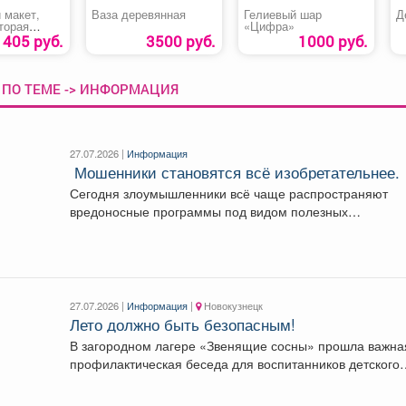
 макет,
Ваза деревянная
Гелиевый шар
Д
торая
«Цифра»
1405 руб.
3500 руб.
1000 руб.
 ПО ТЕМЕ -> ИНФОРМАЦИЯ
27.07.2026 |
Информация
️ Мошенники становятся всё изобретательнее.
Сегодня злоумышленники всё чаще распространяют
вредоносные программы под видом полезных
приложений, документов, обновлений или
«эксклюзивных»...
27.07.2026 |
Информация
|
Новокузнецк
Лето должно быть безопасным!
В загородном лагере «Звенящие сосны» прошла важна
профилактическая беседа для воспитанников детского
дома «Остров надежды»!...