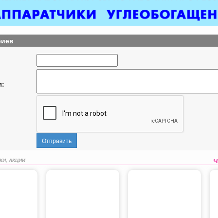
риев
я:
Отправить
КИ, АКЦИИ