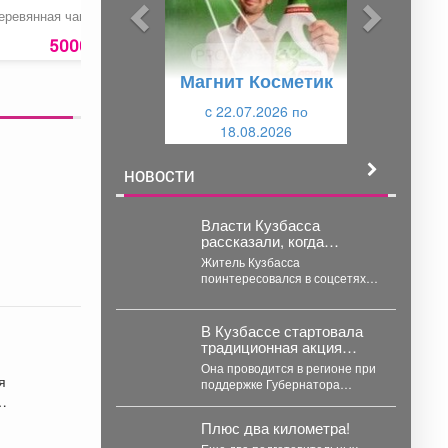
ы
у
еревянная чаша
Оценка
Рекламный макет,
д
ю
профессиональных
цветной.
рисков
Предпоследняя
5000 руб.
550 руб.
1317 ру
у
щ
полоса и вкладка.
Магнит Косметик
щ
и
и
c 22.07.2026 по
й
18.08.2026
й
НОВОСТИ
Власти Кузбасса
рассказали, когда
отменят лимиты на
Житель Кузбасса
продажу бензина
поинтересовался в соцсетях
губернатора, когда в
Кемеровской области отменят,
подобно многим другим
В Кузбассе стартовала
регионам,...
традиционная акция
«Первое сентября -
Она проводится в регионе при
каждому школьнику».
я
поддержке Губернатора
Кузбасса Ильи Середюка.
✅Цель акции - помочь...
Плюс два километра!