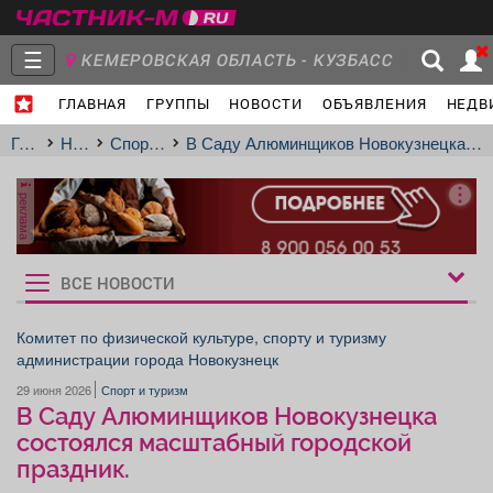
☰
КЕМЕРОВСКАЯ ОБЛАСТЬ - КУЗБАСС
ГЛАВНАЯ
ГРУППЫ
НОВОСТИ
ОБЪЯВЛЕНИЯ
НЕДВ
Главная
Группы
Новости
Главная
Новости
Спорт и туризм
В Саду Алюминщиков Новокузнецка состоялся масштабный городской праздник.
реклама
Объявления
Недвижимость
Услуги
ВСЕ НОВОСТИ
Рукбрики
новостей
Комитет по физической культуре, спорту и туризму
администрации города Новокузнецк
Работа
Транспорт
Компании
29 июня 2026
Спорт и туризм
В Саду Алюминщиков Новокузнецка
состоялся масштабный городской
праздник.