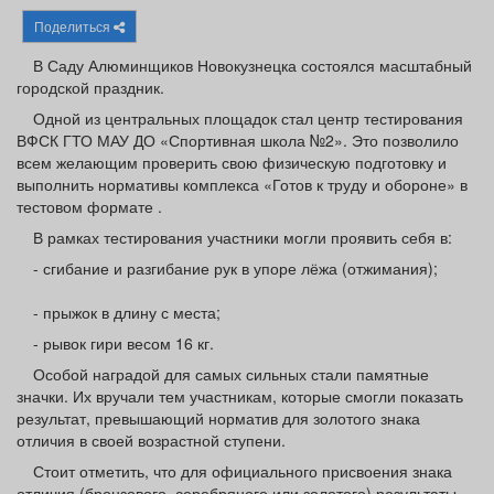
Афиша
Обучение
Проекты
Поделиться
В Саду Алюминщиков Новокузнецка состоялся масштабный
городской праздник.
Одной из центральных площадок стал центр тестирования
Товары
Поздравления
Погода
ВФСК ГТО МАУ ДО «Спортивная школа №2». Это позволило
всем желающим проверить свою физическую подготовку и
выполнить нормативы комплекса «Готов к труду и обороне» в
тестовом формате .
В рамках тестирования участники могли проявить себя в:
ТВ программа
Я - пенсионер
- сгибание и разгибание рук в упоре лёжа (отжимания);
- прыжок в длину с места;
- рывок гири весом 16 кг.
Особой наградой для самых сильных стали памятные
значки. Их вручали тем участникам, которые смогли показать
результат, превышающий норматив для золотого знака
отличия в своей возрастной ступени.
Стоит отметить, что для официального присвоения знака
отличия (бронзового, серебряного или золотого) результаты