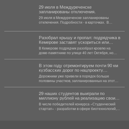
29 июля в Междуреченске
запланированы отключения.
29 июля в Междуреченске запланированы
отключения. Подробности - в карточках. ️ В
случае...
Разобрал крышу и пропал: подрядчика в
Кемерове заставят ускориться или
заплатить неустойку
В Кемерове подрядчик разобрал кровлю на
доме-памятнике по улице 40 лет Октября, но
практически остановил...
В этом году отремонтируем почти 90 км
кузбасских дорог по нацпроекту
«Инфраструктура для жизни», который
Дорожники уже привели в порядок больше
инициировал наш Президент Владимир
половины участков, запланированных на этот
Владимирович Путин.
сезон. Например, закончили работу...
29 наших студентов выиграли по
миллиону рублей на реализацию своих
проектов.
В числе победителей конкурса «Студенческий
стартап» - разработки в сфере биотехнологий,
медицины, цифровых технологий, новых...