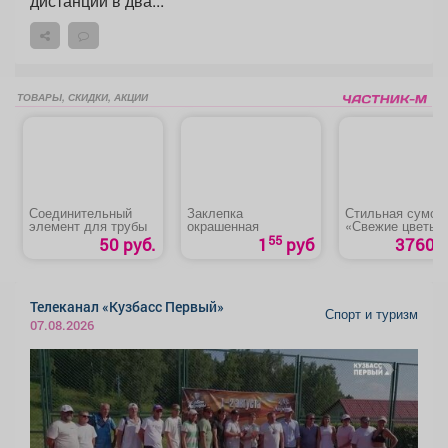
дистанции в два...
ТОВАРЫ, СКИДКИ, АКЦИИ
Соединительный
Заклепка
Стильная сумоч
элемент для трубы
окрашенная
«Свежие цветы»
55
50 руб.
1
руб
3760 р
Телеканал «Кузбасс Первый»
Спорт и туризм
07.08.2026