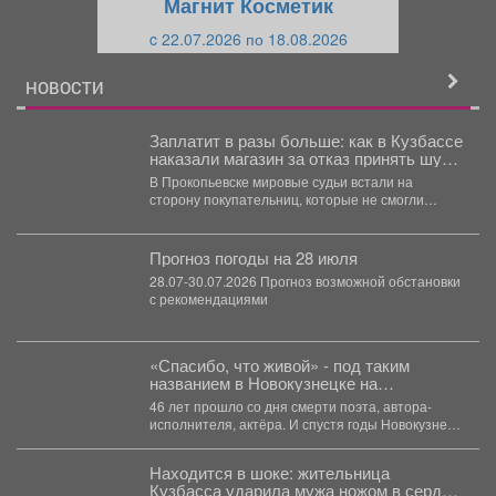
Магнит Косметик
и
й
c 22.07.2026 по 18.08.2026
й
НОВОСТИ
Заплатит в разы больше: как в Кузбассе
наказали магазин за отказ принять шубу
обратно
В Прокопьевске мировые судьи встали на
сторону покупательниц, которые не смогли
самостоятельно вернуть продавцу верхнюю...
Прогноз погоды на 28 июля
28.07-30.07.2026 Прогноз возможной обстановки
с рекомендациями
«Спасибо, что живой» - под таким
названием в Новокузнецке на
«Кузбасской ярмарке» состоялся
46 лет прошло со дня смерти поэта, автора-
концерт памяти Владимира Высоцкого.
исполнителя, актёра. И спустя годы Новокузнецк
относится к...
Находится в шоке: жительница
Кузбасса ударила мужа ножом в сердце