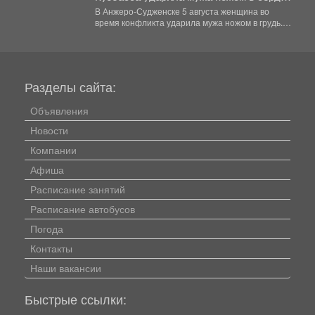
- подробности
В Анжеро-Судженске 5 августа женщина во
время конфликта ударила мужа ножом в грудь.
Мужчина скончался....
Разделы сайта:
Объявления
Новости
Компании
Афиша
Расписание занятий
Расписание автобусов
Погода
Контакты
Наши вакансии
Быстрые ссылки: