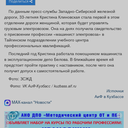
Поделиться
Афиша
Обучение
Проекты
По данным пресс-службы Западно-Сибирской железной
дороги, 33-летняя Кристина Клиновская стала первой в этом
отделении дороги женщиной, которая будет управлять
грузовым электровозом. Она на днях получила свидетельство
о присвоении профессии «машинист электровоза» в
Товары
Поздравления
Погода
Тайгинском подразделении учебного центра
профессиональных квалификаций.
Последний год Кристина работала помощником машиниста
в эксплуатационном депо Белова. В ближайшее время ей
предстоит пройти практику с наставником, после чего она
ТВ программа
Я - пенсионер
получит допуск к самостоятельной работе.
Фото: ЗСЖД
Фото: VK АиФ-Кузбасс / kuzbass.aif.ru
Источник
АиФ в Кузбассе
MAX-канал "Новости"
реклама