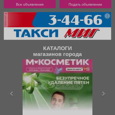
Все объявления
Подать объявление
реклама
КАТАЛОГИ
магазинов города
П
С
р
л
е
е
д
д
ы
у
д
ю
у
щ
щ
и