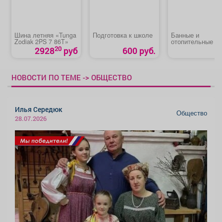
Шина летняя «Tunga
Подготовка к школе
Банные и
Zodiak 2PS 7 86T»
отопительные пе
котлы, камины,
20
2928
руб
600 руб.
дымоходы
НОВОСТИ ПО ТЕМЕ -> ОБЩЕСТВО
Илья Середюк
Общество
28.07.2026