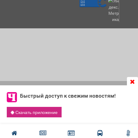
Продолжая использовать сайт
chastnik-m.ru
, Вы даете
согласие на обработку файлов cookie, которые
Быстрый доступ к свежим новостям!
обеспечивают корректную работу сайта и сбора
информации для улучшения качества сервисов.
Скачать приложение
Что такое cookie