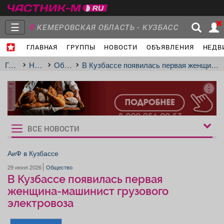
☰
КЕМЕРОВСКАЯ ОБЛАСТЬ - КУЗБАСС
ГЛАВНАЯ
ГРУППЫ
НОВОСТИ
ОБЪЯВЛЕНИЯ
НЕДВ
Главная
Группы
Новости
Главная
Новости
Общество
В Кузбассе появилась первая женщина-машинист грузового электровоза
реклама
Объявления
Недвижимость
Услуги
ВСЕ НОВОСТИ
Рукбрики
новостей
АиФ в Кузбассе
29 июня 2026
Общество
Работа
Транспорт
Компании
В Кузбассе появилась первая
женщина-машинист грузового
электровоза