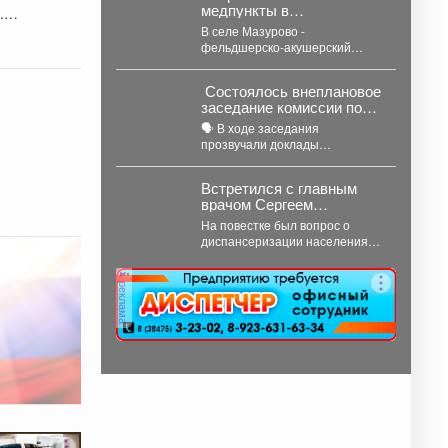
медпункты в
.
Кемеровском
В селе Мазурово -
муниципальном округе.
фельдшерско-акушерский
пункт. В деревне Мозжуха -
фельдшерский здравпункт. В
Состоялось внеплановое
модульных...
заседание комиссии по
предупреждению и
🗣️ В ходе заседания
ликвидации
прозвучали доклады
чрезвычайных ситуаций
представителей управления
и пожарной безопасности
образованием, сотрудников
Встретился с главным
МЧС и мысковского
врачом Сергеем
Водоканала. ...
Валерьевичем
На повестке был вопрос о
Рыбниковым.
диспансеризации населения
нашего округа. Наметили шаги,
чтобы увеличить охват
реклама
жителей:...