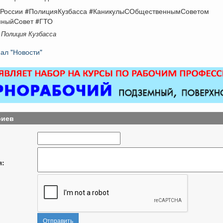
России #ПолицияКузбасса #КаникулыСОбщественнымСоветом
нныйСовет #ГТО
 Полиция Кузбасса
ал "Новости"
риев
я:
Отправить