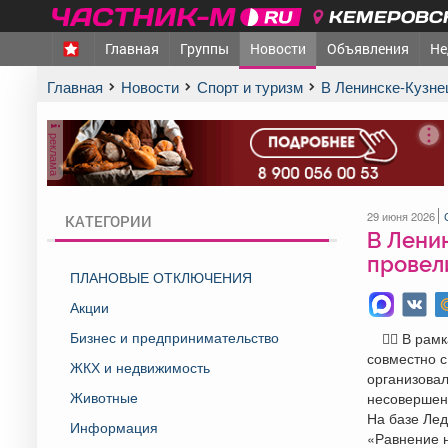
КЕМЕРОВСК
Главная
Группы
Новости
Объявления
Не
Главная
Новости
Спорт и туризм
В Ленинске-Кузн
реклама
29 июня 2026
КАТЕГОРИИ
В Лени
провел
ПЛАНОВЫЕ ОТКЛЮЧЕНИЯ
Акции
Бизнес и предпринимательство
👮‍♂️ В р
совместно 
ЖКХ и недвижимость
организовал
Животные
несовершенн
На базе Ле
Информация
«Равнение н