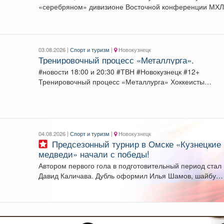
«серебряном» дивизионе Восточной конференции МХЛ
«Медведи», как и...
03.08.2026 |
Спорт и туризм
|
Новокузнецк
Тренировочный процесс «Металлурга».
#новости 18:00 и 20:30 #ТВН #Новокузнецк #12+
Тренировочный процесс «Металлурга» Хоккеисты
«Металлурга» приступили...
04.08.2026 |
Спорт и туризм
|
Новокузнецк
Предсезонный турнир в Омске «Кузнецкие
медведи» начали с победы!
Автором первого гола в подготовительный период стал
Давид Каличава. Дубль оформил Илья Шамов, шайбу
забросил...