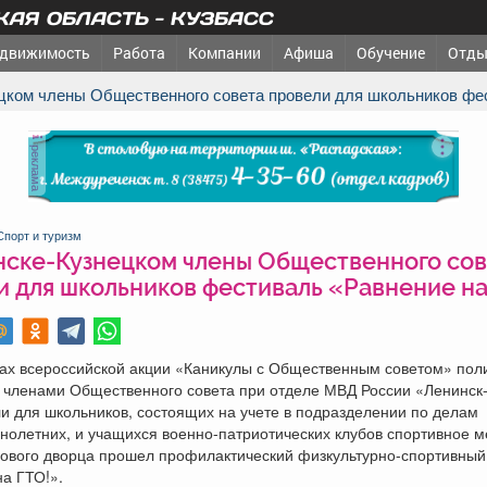
АЯ ОБЛАСТЬ - КУЗБАСС
движимость
Работа
Компании
Афиша
Обучение
Отды
ецком члены Общественного совета провели для школьников фе
реклама
Спорт и туризм
нске-Кузнецком члены Общественного сов
и для школьников фестиваль «Равнение на
амках всероссийской акции «Каникулы с Общественным советом» пол
с членами Общественного совета при отделе МВД России «Ленинск
и для школьников, состоящих на учете в подразделении по делам
олетних, и учащихся военно-патриотических клубов спортивное м
дового дворца прошел профилактический физкультурно-спортивный
а ГТО!».