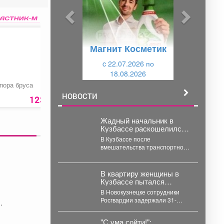
ы
у
д
ю
у
щ
Магнит Косметик
щ
и
и
c 22.07.2026 по
й
18.08.2026
й
пора бруса
Прокат велосипеда
Защелка «Apecs 607
01-CR»
НОВОСТИ
123 руб.
260 руб.
1960 ру
Жадный начальник в
Кузбассе раскошелился
после визита прокурора
В Кузбассе после
вмешательства транспортной
прокуратуры 12 охранников на
объекте в Белове получили
более 226...
В квартиру женщины в
Кузбассе пытался
пробраться незнакомец -
В Новокузнецке сотрудники
подробности
Росгвардии задержали 31-
летнего мужчину, который в
пьяном виде ломился в
"С ума сойти!":
квартиру незнакомой...