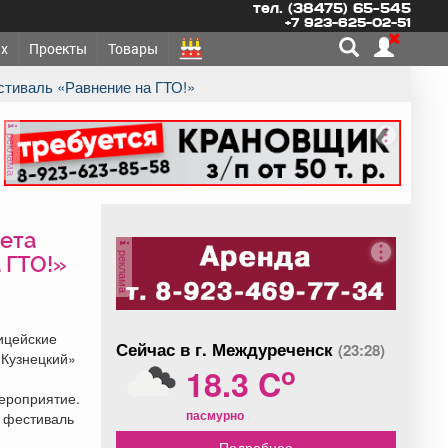
тел. (38475) 65-545
+7 923-625-02-51
х
Проекты
Товары
стиваль «Равнение на ГТО!»
реклама
ета
реклама
 ГТО!»
ицейские
Сейчас в г. Междуреченск
(23:28)
-Кузнецкий»
o
18.3 C
ероприятие.
пасмурно
 фестиваль
Подробнее