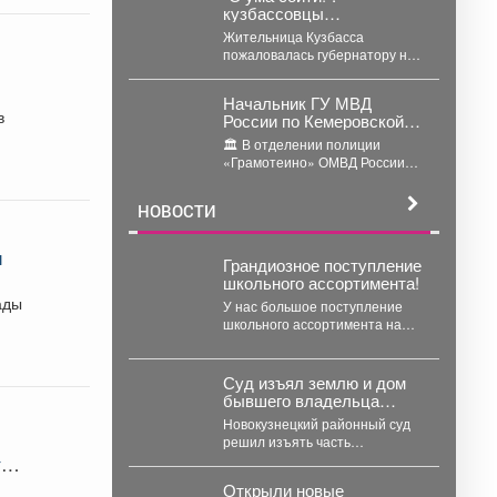
кузбассовцы
возмутились ценами на
Жительница Кузбасса
картофель - власти
пожаловалась губернатору на
ответили
стоимость картофеля – по ее
словам, в регионе он
Начальник ГУ МВД
продается...
в
России по Кемеровской
области - Кузбассу
🏛️ В отделении полиции
Геннадий Корниенко
«Грамотеино» ОМВД России
проверил работу
«Беловский» генерал
подразделений отдела
Корниенко осмотрел
МВД России «Беловский»
НОВОСТИ
служебные помещения,
проверил ведение...
и
Грандиозное поступление
школьного ассортимента!
ады
У нас большое поступление
школьного ассортимента на
любой вкус! Женская, мужская
и детская одежда...
Суд изъял землю и дом
бывшего владельца
шахты «Инская» в счёт
Новокузнецкий районный суд
долга
решил изъять часть
имущества бывшего владельца
те
шахты в Кузбассе в пользу
Открыли новые
областного...