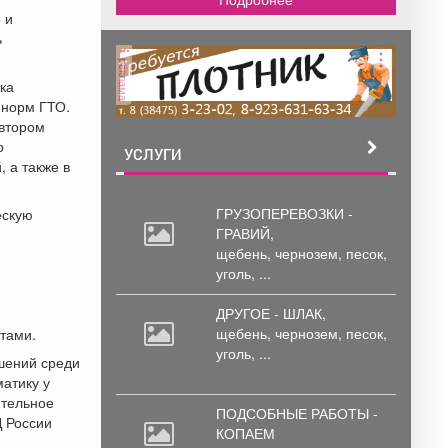
 и
ь
реклама
ока
 норм ГТО.
 втором
о
УСЛУГИ
 а также в
ГРУЗОПЕРЕВОЗКИ -
ескую
ГРАВИЙ,
щебень,
чернозем, песок,
уголь, ...
ДРУГОЕ - ШЛАК,
щебень,
чернозем, песок,
тами.
уголь, ...
шений среди
матику у
ительное
ПОДСОБНЫЕ РАБОТЫ -
Д России
КОПАЕМ