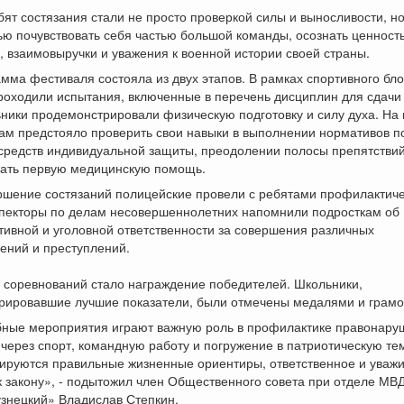
бят состязания стали не просто проверкой силы и выносливости, но
ю почувствовать себя частью большой команды, осознать ценност
 взаимовыручки и уважения к военной истории своей страны.
грамма фестиваля состояла из двух этапов. В рамках спортивного бл
роходили испытания, включенные в перечень дисциплин для сдачи
ники продемонстрировали физическую подготовку и силу духа. На
ам предстояло проверить свои навыки в выполнении нормативов п
редств индивидуальной защиты, преодолении полосы препятствий,
зать первую медицинскую помощь.
ершение состязаний полицейские провели с ребятами профилактич
спекторы по делам несовершеннолетних напомнили подросткам об
ивной и уголовной ответственности за совершения различных
ений и преступлений.
 соревнований стало награждение победителей. Школьники,
рировавшие лучшие показатели, были отмечены медалями и грамо
бные мероприятия играют важную роль в профилактике правонару
 через спорт, командную работу и погружение в патриотическую те
ируются правильные жизненные ориентиры, ответственное и уваж
 закону», - подытожил член Общественного совета при отделе МВ
знецкий» Владислав Степкин.