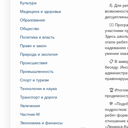
Культура
💪 Для ре
возможность
Медицина и здоровье
дисциплины,
Образование
🏃‍♂️ Про
Общество
участники п
Здесь школь
Политика и власть
этапе ребят
Право и закон
надеванию с
умении ока
Природа и экология
📋 В зав
Происшествия
беседу. Ин
Промышленность
администрат
правонаруш
Спорт и туризм
Технологии и наука
🏆 Итогом
продемонст
Транспорт и дороги
💬 «Подо
Увлечения
подростков:
Частник-М
ребят форм
отношение к
Экономика и финансы
«Ленинск-Ку