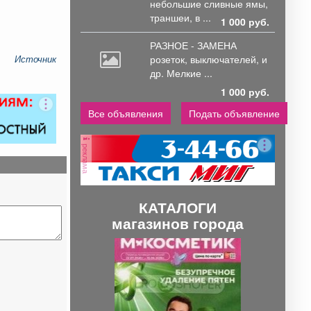
небольшие
сливные ямы,
траншеи, в ...
1 000 руб.
РАЗНОЕ - ЗАМЕНА
розеток,
выключателей, и
Источник
др. Мелкие ...
1 000 руб.
Все объявления
Подать объявление
реклама
КАТАЛОГИ
магазинов города
П
С
р
л
е
е
д
д