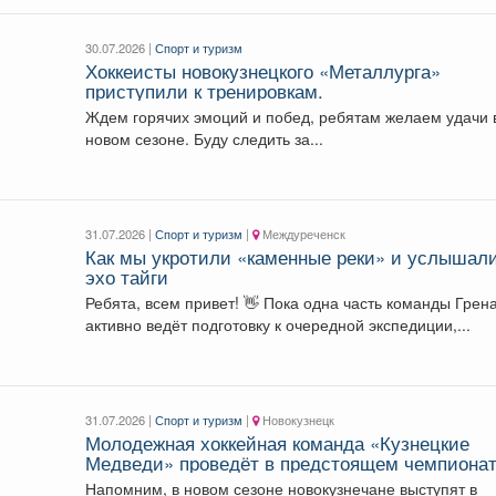
30.07.2026 |
Спорт и туризм
Хоккеисты новокузнецкого «Металлурга»
приступили к тренировкам.
Ждем горячих эмоций и побед, ребятам желаем удачи 
новом сезоне. Буду следить за...
31.07.2026 |
Спорт и туризм
|
Междуреченск
Как мы укротили «каменные реки» и услышал
эхо тайги
Ребята, всем привет! 👋 Пока одна часть команды Грен
активно ведёт подготовку к очередной экспедиции,...
31.07.2026 |
Спорт и туризм
|
Новокузнецк
Молодежная хоккейная команда «Кузнецкие
Медведи» проведёт в предстоящем чемпиона
МХЛ 54 матча.
Напомним, в новом сезоне новокузнечане выступят в