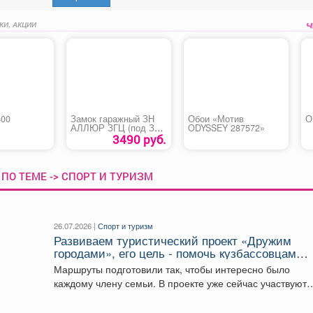
КИ, АКЦИИ
400
Замок гаражный ЗН
Обои «Мотив
О
АЛЛЮР ЗГЦ (под ЗГЦ
ODYSSEY 287572»
- 02 Киров)
3490 руб.
ПО ТЕМЕ -> СПОРТ И ТУРИЗМ
26.07.2026 |
Спорт и туризм
Развиваем туристический проект «Дружим
городами», его цель - помочь кузбассовцам
лучше узнать родной край.
Маршруты подготовили так, чтобы интересно было
каждому члену семьи. В проекте уже сейчас участвуют
девять...