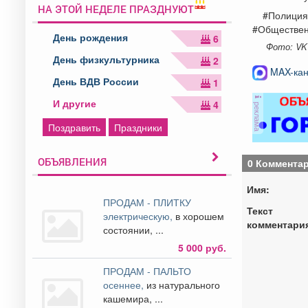
НА ЭТОЙ НЕДЕЛЕ ПРАЗДНУЮТ
#Полиция
#Обществе
День рождения
6
Фото: VK
День физкультурника
2
MAX-кан
День ВДВ России
1
И другие
4
реклама
Поздравить
Праздники
ОБЪЯВЛЕНИЯ
0 Коммента
Имя:
ПРОДАМ - ПЛИТКУ
Текст
электрическую,
в хорошем
комментари
состоянии, ...
5 000 руб.
ПРОДАМ - ПАЛЬТО
осеннее,
из натурального
кашемира, ...