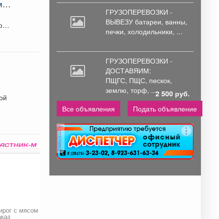
м
ГРУЗОПЕРЕВОЗКИ -
ВЫВЕЗУ батареи,
ванны,
дома
печки, холодильники, ...
ГРУЗОПЕРЕВОЗКИ -
ДОСТАВЯИМ:
ПЩГС,
ПЩС, пескок,
землю, торф, ...
2 500 руб.
ой
Все объявления
Подать объявление
в.
реклама
ирог с мясом на
Твидовое
Штуцер (ерш)
аказ
окрашивание
металлический