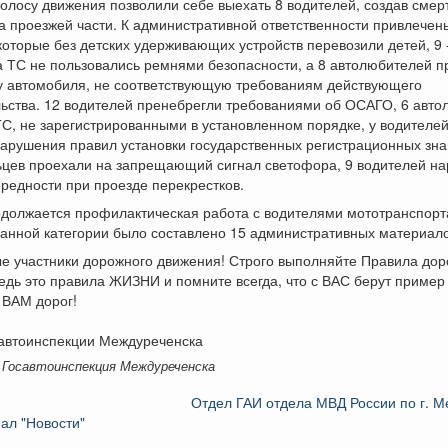
олосу движения позволили себе выехать 8 водителей, создав сме
а проезжей части. К административной ответственности привлечен
которые без детских удерживающих устройств перевозили детей, 9 
а ТС не пользовались ремнями безопасности, а 8 автолюбителей 
ку автомобиля, не соответствующую требованиям действующего
ьства. 12 водителей пренебрегли требованиями об ОСАГО, 6 авт
С, не зарегистрированными в установленном порядке, у водителей
рушения правил установки государственных регистрационных знак
ьцев проехали на запрещающий сигнал светофора, 9 водителей н
редности при проезде перекрестков.
одолжается профилактическая работа с водителями мототранспорт
анной категории было составлено 15 административных материало
е участники дорожного движения! Строго выполняйте Правила дор
едь это правила ЖИЗНИ и помните всегда, что с ВАС берут пример 
 ВАМ дорог!
автоинспекции Междуреченска
 Госавтоинспекция Междуреченска
Отдел ГАИ отдела МВД России по г. 
ал "Новости"