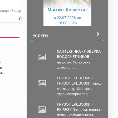
у
щ
Магнит Косметик
щ
и
ольцо «Заварное»
Пирожки печеные с
Бананы
печенью
и
c 22.07.2026 по
й
70 руб.
80 руб.
119 ру
18.08.2026
й
УСЛУГИ
САНТЕХНИКА - ПОВЕРКА
ВОДОСЧЕТЧИКОВ
на дому. Установка,
ят
замена, ...
цию.
ГРУЗОПЕРЕВОЗКИ -
ГРУЗОПЕРЕВОЗКИ город-
межгород.
Доставка
стройматериалов, ...
ГРУЗОПЕРЕВОЗКИ -
ВЫВЕЗУ батареи,
ванны,
ие
печки, холодильники, ...