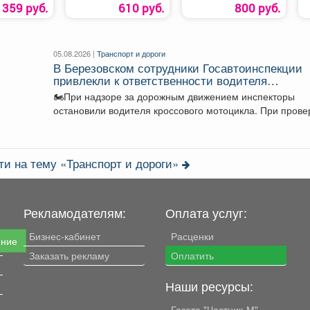
359 руб.
610 руб.
800 руб.
05.08.2026 |
Транспорт и дороги
В Березовском сотрудники Госавтоинспекции
привлекли к ответственности водителя
мотоцикла, не имеющего права управления
🏍При надзоре за дорожным движением инспекторы
остановили водителя кроссового мотоцикла. При прове
документов было установлено,...
ти на тему «Транспорт и дороги»
Рекламодателям:
Оплата услуг:
Бизнес-кабинет
Расценки
ение
Заказать рекламу
Оплатить
Наши ресурсы:
Газета "Частник-М"