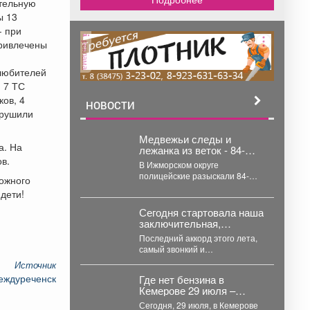
ртельную
ы 13
- при
привлечены
реклама
олюбителей
 7 ТС
ов, 4
НОВОСТИ
арушили
Медвежьи следы и
а. На
лежанка из веток - 84-
в.
летняя пенсионерка
В Ижморском округе
провела ночь в
полицейские разыскали 84-
ожного
кузбасском лесу
летнюю пенсионерку, которая
дети!
заблудилась в лесу во время
сбора грибов...
Сегодня стартовала наша
заключительная,
четвёртая смена.
Последний аккорд этого лета,
самый звонкий и
долгожданный. В воздухе -
Источник
смесь предвкушения и...
Междуреченск
Где нет бензина в
Кемерове 29 июля –
список АЗС
Сегодня, 29 июля, в Кемерове