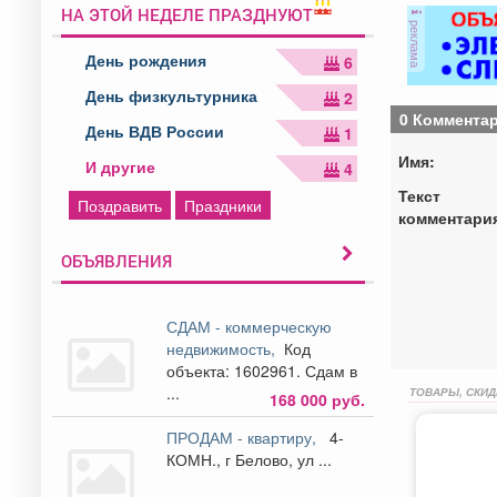
НА ЭТОЙ НЕДЕЛЕ ПРАЗДНУЮТ
реклама
День рождения
6
День физкультурника
2
0 Коммента
День ВДВ России
1
Имя:
И другие
4
Текст
Поздравить
Праздники
комментари
ОБЪЯВЛЕНИЯ
СДАМ - коммерческую
недвижимость,
Код
объекта: 1602961. Сдам в
...
ТОВАРЫ, СКИД
168 000 руб.
ПРОДАМ - квартиру,
4-
КОМН., г Белово, ул ...