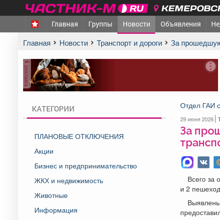
КЕМЕРОВСК
Главная
Группы
Новости
Объявления
Не
Главная
Новости
Транспорт и дороги
За прошедшую
реклама
Отдел ГАИ о
КАТЕГОРИИ
29 июня 2026
За про
ПЛАНОВЫЕ ОТКЛЮЧЕНИЯ
трансп
Акции
Бизнес и предпринимательство
Всего за 
ЖКХ и недвижимость
и 2 пешехо
Животные
Выявлены 
Информация
предостави