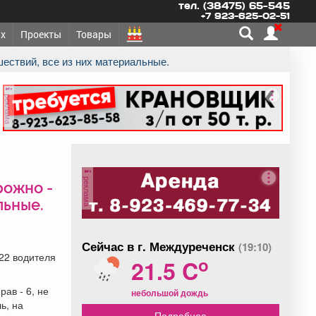
тел. (38475) 65-545
+7 923-625-02-51
х
Проекты
Товары
ествий, все из них материальные.
реклама
реклама
рожно -
льные.
Сейчас в г. Междуреченск
(19:10)
22 водителя
o
21.5 C
ав - 6, не
небольшой дождь
ь, на
Подробнее