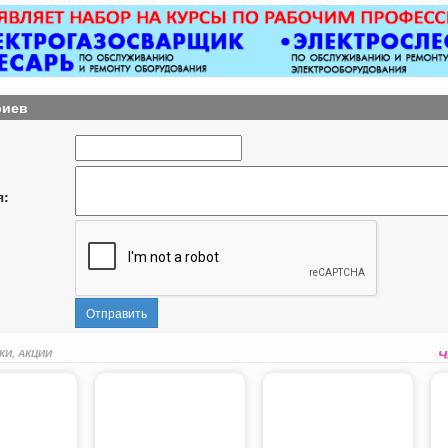
риев
я:
Отправить
КИ, АКЦИИ