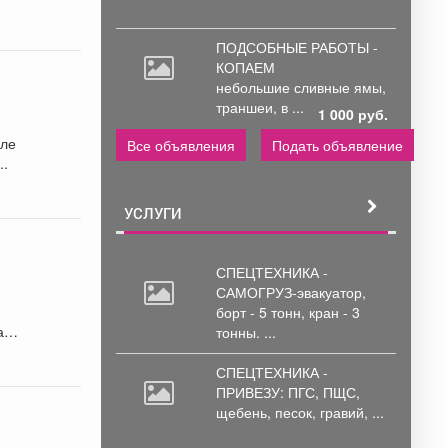
ПОДСОБНЫЕ РАБОТЫ -
КОПАЕМ
небольшие
сливные ямы,
траншеи, в ...
1 000 руб.
кле
Все объявления
Подать объявление
..
УСЛУГИ
СПЕЦТЕХНИКА -
САМОГРУЗ-эвакуатор,
борт
- 5 тонн, кран - 3
а
тонны. ...
СПЕЦТЕХНИКА -
ПРИВЕЗУ: ПГС,
ПЩС,
щебень, песок, гравий, ...