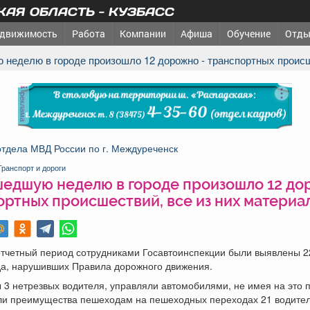
АЯ ОБЛАСТЬ - КУЗБАСС
движимость
Работа
Компании
Афиша
Обучение
Отды
 неделю в городе произошло 12 дорожно - транспортных происш
реклама
тдела МВД России по г. Междуреченск
Транспорт и дороги
шедшую неделю в городе произошло 12 до
ортных происшествий, все из них материа
отчетный период сотрудниками Госавтоинспекции были выявлены 2
да, нарушивших Правила дорожного движения.
3 нетрезвых водителя, управляли автомобилями, не имея на это пр
ли преимущества пешеходам на пешеходных переходах 21 водител