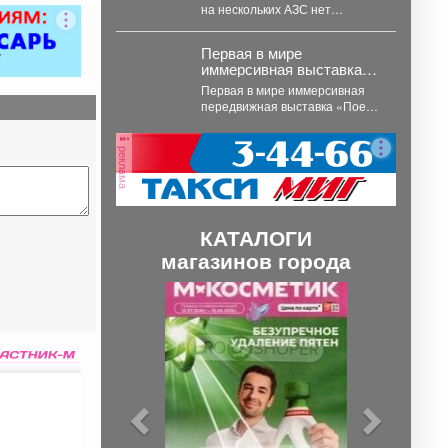
на нескольких АЗС нет
бензина. Публикуем их список.
В...
Первая в мире
иммерсивная выставка
«Поезд Победы»
Первая в мире иммерсивная
прибудет в Кузбасс
передвижная выставка «Поезд
Победы», 12+ прибудет в
Кемеровскую область. В
реклама
Кемерове...
КАТАЛОГИ
магазинов города
П
С
р
л
е
е
д
д
ы
у
д
ю