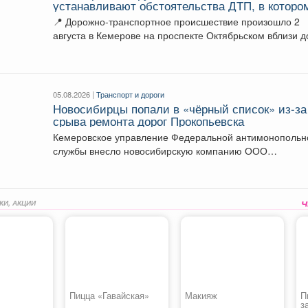
устанавливают обстоятельства ДТП, в которо
травмирован человек
📍 Дорожно-транспортное происшествие произошло 2
августа в Кемерове на проспекте Октябрьском вблизи 
№74. ...
05.08.2026 |
Транспорт и дороги
Новосибирцы попали в «чёрный список» из‑за
срыва ремонта дорог Прокопьевска
Кемеровское управление Федеральной антимонопольн
службы внесло новосибирскую компанию ООО
«Сибдорстрой» в реестр недобросовестных поставщико
Речь...
КИ, АКЦИИ
Пицца «Гавайская»
Макияж
П
з