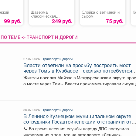
вежий
Шаверма
Слойка с ветчиной и
К
классическая
сыром
маленькая
99 руб.
249 руб.
75 руб.
ПО ТЕМЕ -> ТРАНСПОРТ И ДОРОГИ
27.07.2026 |
Транспорт и дороги
Власти ответили на просьбу построить мост
через Томь в Кузбассе - сколько потребуется
денег
Жители поселка Майзас в Междуреченском округе прос
о мосте через Томь. Власти прокомментировали ситуа
...
30.07.2026 |
Транспорт и дороги
В Ленинск-Кузнецком муниципальном округе
сотрудники Госавтоинспекции отстранили от
управления водителя, отказавшегося от
📞 Во время несения службы наряду ДПС поступила
прохождения освидетельствования на состоян
информация о том, что на автодороге «Ленинск-