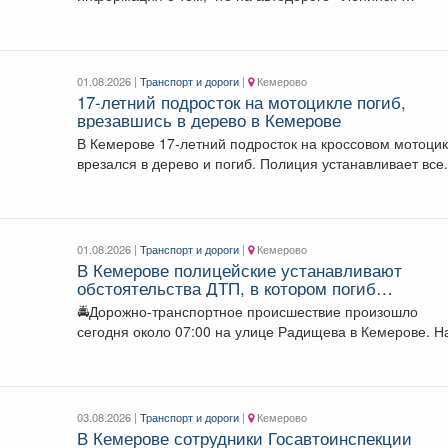
опьянения
Кузнецкий...
01.08.2026 |
Транспорт и дороги
|
Кемерово
17-летний подросток на мотоцикле погиб,
врезавшись в дерево в Кемерове
В Кемерове 17-летний подросток на кроссовом мотоци
врезался в дерево и погиб. Полиция устанавливает все.
01.08.2026 |
Транспорт и дороги
|
Кемерово
В Кемерове полицейские устанавливают
обстоятельства ДТП, в котором погиб
несовершеннолетний водитель кроссового
🚔Дорожно-транспортное происшествие произошло
мотоцикла
сегодня около 07:00 на улице Радищева в Кемерове. Н
место незамедлительно прибыли...
03.08.2026 |
Транспорт и дороги
|
Кемерово
В Кемерове сотрудники Госавтоинспекции