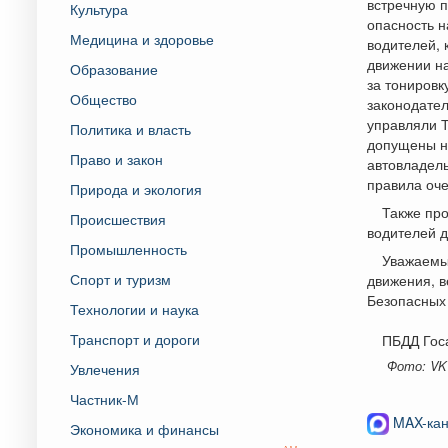
встречную п
Культура
опасность н
Медицина и здоровье
водителей, 
движении н
Образование
за тониров
Общество
законодател
управляли Т
Политика и власть
допущены на
Право и закон
автовладел
правила оче
Природа и экология
Также пр
Происшествия
водителей д
Промышленность
Уважаемы
Спорт и туризм
движения, в
Безопасных
Технологии и наука
Транспорт и дороги
ПБДД Гос
Фото: VK
Увлечения
Частник-М
MAX-кан
Экономика и финансы