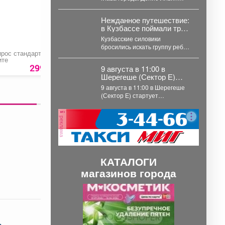
воды.
осмотрел как проводится
берегоукрепеление Алениного
Нежданное путешествие:
ручья....
в Кузбассе поймали трёх
"хоббитов"
Кузбасские силовики
бросились искать группу ребят,
ирос стандартный в
Букет «Мокко»
Зонт универсальны
которые отправились в
ите
невероятное путешествие и
299 руб.
2000 руб.
629 ру
9 августа в 11:00 в
перепутали Новосибирск с...
Шерегеше (Сектор Е)
стартует Этнофорум
9 августа в 11:00 в Шерегеше
«Мир коренных народов.
(Сектор Е) стартует
Этнофорум «Мир коренных
народов. Традиции предков»....
реклама
КАТАЛОГИ
магазинов города
П
С
р
л
е
е
я