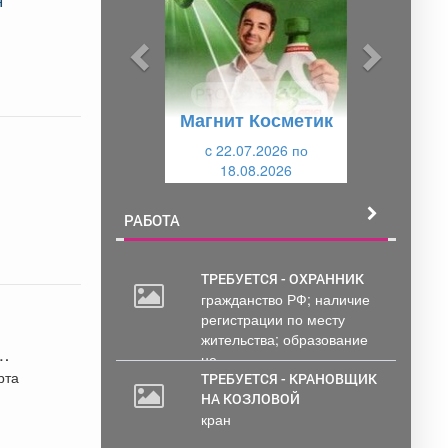
д
д
ы
у
д
ю
у
щ
Магнит Косметик
щ
и
и
c 22.07.2026 по
й
18.08.2026
й
РАБОТА
ТРЕБУЕТСЯ - ОХРАННИК
гражданство РФ; наличие
регистрации по месту
жительства; образование
не...
.
рта
ТРЕБУЕТСЯ - КРАНОВЩИК
НА КОЗЛОВОЙ
кран