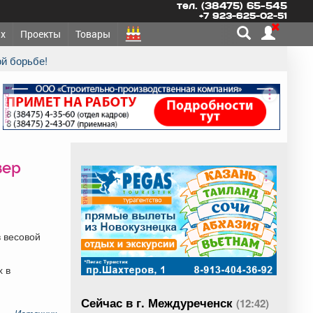
тел. (38475) 65-545
+7 923-625-02-51
х
Проекты
Товары
ой борьбе!
реклама
зер
реклама
в весовой
х в
Сейчас в г. Междуреченск
(12:42)