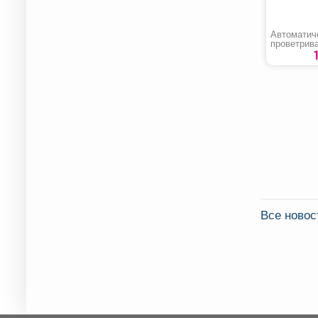
Автоматич
проветрив
теплицы
«Термопри
Все новос