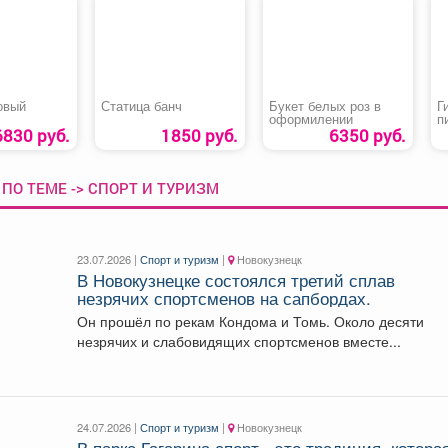
овый
Статица банч
Букет белых роз в
Г
оформилении
п
6830 руб.
1850 руб.
6350 руб.
ПО ТЕМЕ -> СПОРТ И ТУРИЗМ
23.07.2026 |
Спорт и туризм
|
Новокузнецк
В Новокузнецке состоялся третий сплав
незрячих спортсменов на сапбордах.
Он прошёл по рекам Кондома и Томь. Около десяти
незрячих и слабовидящих спортсменов вместе...
24.07.2026 |
Спорт и туризм
|
Новокузнецк
В парке Гагарина спорт - это традиция, котора