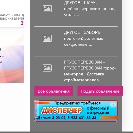
ДРУГОЕ - ШЛАК,
щебень,
чернозем, песок,
уголь, ...
емкомплект для
прыскивателя
ОП-207/ОП-209 №1»
39 руб.
ДРУГОЕ - ЗАБОРЫ
под
ключ; ролетные,
секционные ...
ном
и
ГРУЗОПЕРЕВОЗКИ -
ГРУЗОПЕРЕВОЗКИ город-
межгород.
Доставка
стройматериалов, ...
Все объявления
Подать объявление
реклама