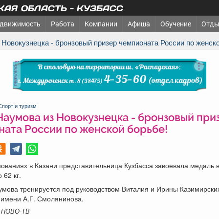
АЯ ОБЛАСТЬ - КУЗБАСС
движимость
Работа
Компании
Афиша
Обучение
Отды
з Новокузнецка - бронзовый призер чемпионата России по женск
реклама
Спорт и туризм
Наумова из Новокузнецка - бронзовый при
ната России по женской борьбе!
ованиях в Казани представительница Кузбасса завоевала медаль 
 62 кг.
умова тренируется под руководством Виталия и Ирины Казимирски
 имени А.Г. Смолянинова.
 НОВО-ТВ