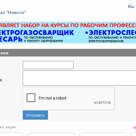
Мы 
ал "Новости"
риев
я:
Отправить
КИ, АКЦИИ