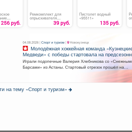
еское
Ремкомплект для
Пистолет водный
Р
ание
опрыскивателя
«95511»
о
«ОП-220 №4»
«
1256 руб.
39 руб.
135 руб.
вод 300С»
04.08.2026 |
Спорт и туризм
|
Новокузнецк
Молодёжная хоккейная команда «Кузнецкие
Медведи» с победы стартовала на предсезон
турнире в Омске.
Играли подопечные Валерия Хлебникова со «Снежным
Барсами» из Астаны. Стартовый отрезок прошёл на
высоких...
ти на тему «Спорт и туризм»