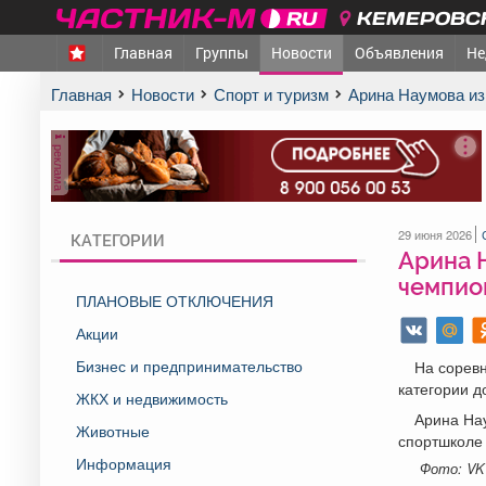
КЕМЕРОВСК
Главная
Группы
Новости
Объявления
Не
Главная
Новости
Спорт и туризм
Арина Наумова и
реклама
29 июня 2026
КАТЕГОРИИ
Арина 
чемпио
ПЛАНОВЫЕ ОТКЛЮЧЕНИЯ
Акции
Бизнес и предпринимательство
На соревн
категории до
ЖКХ и недвижимость
Арина На
Животные
спортшколе
Информация
Фото: VK