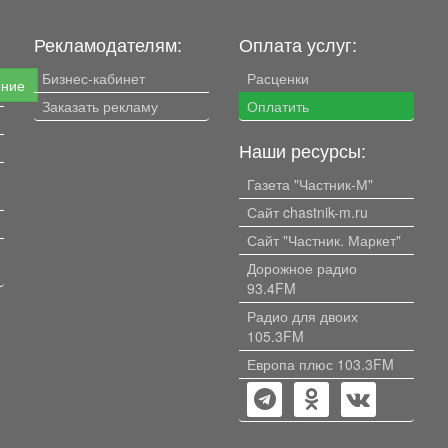
Рекламодателям:
Оплата услуг:
Бизнес-кабинет
Расценки
ение
Заказать рекламу
Оплатить
Наши ресурсы:
Газета "Частник-М"
Сайт chastnik-m.ru
Сайт "Частник. Маркет"
Дорожное радио
93.4FM
Радио для двоих
105.3FM
Европа плюс 103.3FM