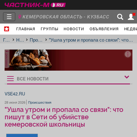
☰
КЕМЕРОВСКАЯ ОБЛАСТЬ - КУЗБАСС
ГЛАВНАЯ
ГРУППЫ
НОВОСТИ
ОБЪЯВЛЕНИЯ
НЕДВ
Главная
Группы
Новости
Главная
Новости
Происшествия
"Ушла утром и пропала со связи": что пишут в Сети об убийстве кемеровской школьницы
реклама
Объявления
Недвижимость
Услуги
ВСЕ НОВОСТИ
Рукбрики
новостей
VSE42.RU
28 июня 2026
Происшествия
Работа
Транспорт
Компании
"Ушла утром и пропала со связи": что
пишут в Сети об убийстве
кемеровской школьницы