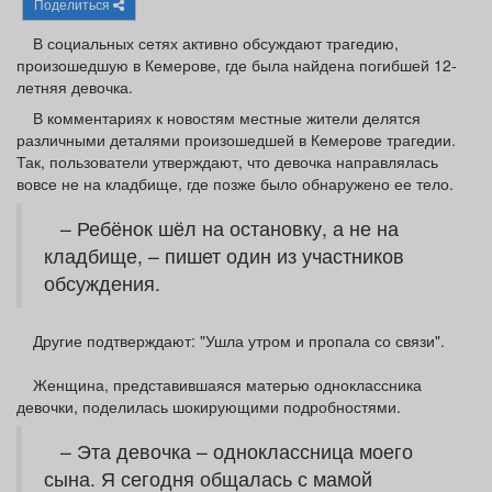
Поделиться
Афиша
Обучение
Проекты
В социальных сетях активно обсуждают трагедию,
произошедшую в Кемерове, где была найдена погибшей 12-
летняя девочка.
В комментариях к новостям местные жители делятся
Товары
Поздравления
Погода
различными деталями произошедшей в Кемерове трагедии.
Так, пользователи утверждают, что девочка направлялась
вовсе не на кладбище, где позже было обнаружено ее тело.
– Ребёнок шёл на остановку, а не на
кладбище, – пишет один из участников
ТВ программа
Я - пенсионер
обсуждения.
Другие подтверждают: "Ушла утром и пропала со связи".
Женщина, представившаяся матерью одноклассника
девочки, поделилась шокирующими подробностями.
– Эта девочка – одноклассница моего
сына. Я сегодня общалась с мамой