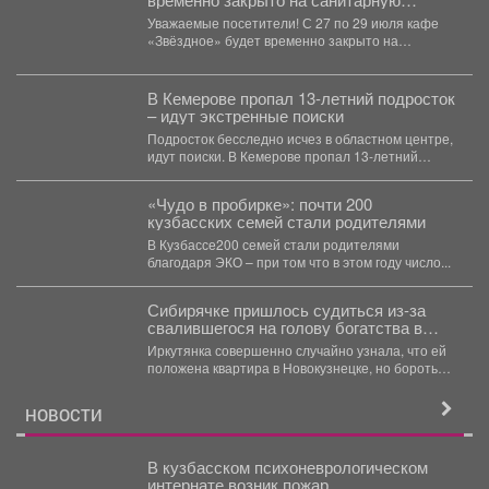
обработку.
Уважаемые посетители! С 27 по 29 июля кафе
«Звёздное» будет временно закрыто на
санитарную...
В Кемерове пропал 13-летний подросток
– идут экстренные поиски
Подросток бесследно исчез в областном центре,
идут поиски. В Кемерове пропал 13-летний
Матвей Таиров,...
«Чудо в пробирке»: почти 200
кузбасских семей стали родителями
В Кузбассе200 семей стали родителями
благодаря ЭКО – при том что в этом году число...
Сибирячке пришлось судиться из-за
свалившегося на голову богатства в
Кузбассе
Иркутянка совершенно случайно узнала, что ей
положена квартира в Новокузнецке, но бороться
за неё пришлось...
НОВОСТИ
В кузбасском психоневрологическом
интернате возник пожар