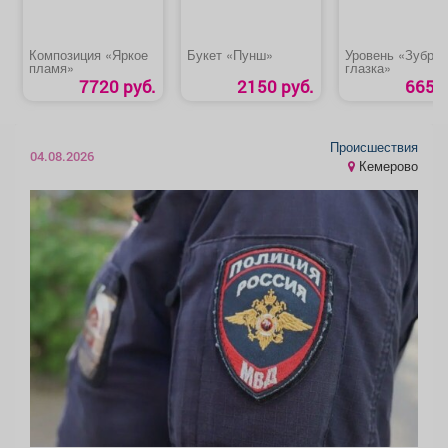
Композиция «Яркое
Букет «Пунш»
Уровень «Зубр 2
пламя»
глазка»
7720 руб.
2150 руб.
665 р
Происшествия
04.08.2026
Кемерово