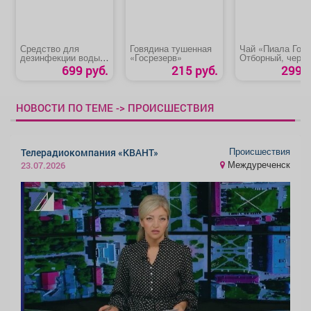
Средство для
Говядина тушенная
Чай «Пиала Гол
дезинфекции воды в
«Госрезерв»
Отборный, черн
бассейнах
чай
699 руб.
215 руб.
299 р
ЛОНГАФОР
НОВОСТИ ПО ТЕМЕ -> ПРОИСШЕСТВИЯ
Происшествия
Телерадиокомпания «КВАНТ»
Междуреченск
23.07.2026