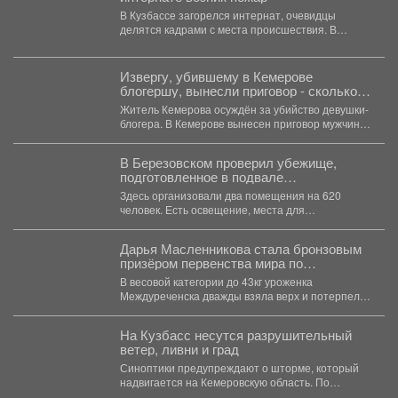
В Кузбассе загорелся интернат, очевидцы
делятся кадрами с места происшествия. В
Междуреченске произошёл пожар...
Извергу, убившему в Кемерове
блогершу, вынесли приговор - сколько
ему дали
Житель Кемерова осуждён за убийство девушки-
блогера. В Кемерове вынесен приговор мужчине,
обвиняемому в убийстве...
В Березовском проверил убежище,
подготовленное в подвале
политехнического техникума.
Здесь организовали два помещения на 620
человек. Есть освещение, места для
размещения людей и...
Дарья Масленникова стала бронзовым
призёром первенства мира по
спортивной борьбе.
В весовой категории до 43кг уроженка
Междуреченска дважды взяла верх и потерпела
одно поражение. В...
На Кузбасс несутся разрушительный
ветер, ливни и град
Синоптики предупреждают о шторме, который
надвигается на Кемеровскую область. По
данным Кемеровского гидрометцентра, в...