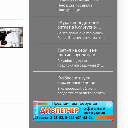
передвижной
.
Поезд уже побывал в
интерактивный музей,
Новокузнецке.
рассказывающий о
событиях Великой
Отечественной войны.
«Аура» победителей
витает в Культурно-
спортивном центре
За это время она коснулась
металлургов ЕВРАЗа уже
более 5 тысяч артистов. ☀️
больше 30 лет.
Молодёжный состав
коллектива «Аура» получил...
Тратил на себя и не
платил зарплату: в
Кемерове судят
В Кузбассе директор
директора
предприятия задолжал 21
работнику больше 3,4
миллионов рублей. В Кузбассе
Кузбасс атакуют
прокуратура...
в
зараженные клещи
В Кемеровской области
продолжают регистрировать
случаи присасывания клещей.
Управление
реклама
Роспотребнадзора по
Кемеровской области
опубликовало...