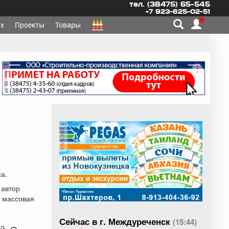
тел. (38475) 65-545
+7 923-625-02-51
х
Проекты
Товары
реклама
реклама
а.
 автор
а массовая
Сейчас в г. Междуреченск
(15:44)