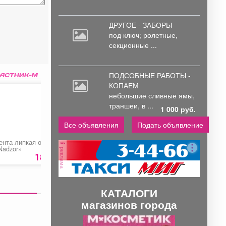
ДРУГОЕ - ЗАБОРЫ
под
ключ; ролетные,
секционные ...
ПОДСОБНЫЕ РАБОТЫ -
КОПАЕМ
небольшие
сливные ямы,
траншеи, в ...
1 000 руб.
Все объявления
Подать объявление
ента липкая от мух
Море ролл
Подарочный
Nadzor»
сертификат «Забей
реклама
18 руб.
359 руб.
500 ру
КАТАЛОГИ
магазинов города
П
С