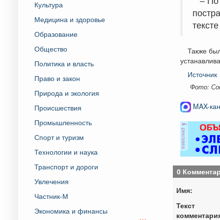
– По
Культура
постра
Медицина и здоровье
тексте
Образование
Общество
Также был
устанавлив
Политика и власть
Источник
Право и закон
Фото: Со
Природа и экология
MAX-кан
Происшествия
Промышленность
реклама
Спорт и туризм
Технологии и наука
Транспорт и дороги
0 Коммента
Увлечения
Имя:
Частник-М
Текст
Экономика и финансы
комментари