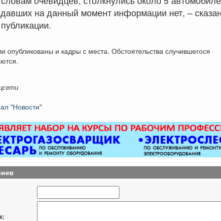
 словам очевидцев, столкнулись около 5 автомобиле
давших на данный момент информации нет, – сказан
 публикации.
и опубликованы и кадры с места. Обстоятельства случившегося
аются.
цсети
ал "Новости"
риев
я: