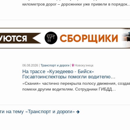
километров дорог – дорожники уже привели в порядок..
06.08.2026 |
Транспорт и дороги
|
Новокузнецк
На трассе «Кузедеево - Бийск»
Госавтоинспекторы помогли водителю
застрявшего в кювете грузовика.
«Скания» частично перекрыла полосу движения, созда
помехи другим водителям. Сотрудники ГИБДД
организовали на месте реверсивное...
ти на тему «Транспорт и дороги»