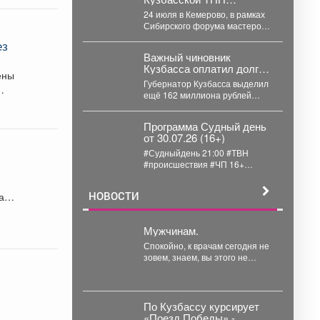
Большинство...
объединила власть,
24 июля в Кемерово, в рамках
бизнес и экспертов для
Сибирского форума мастеров
выработки модели
«Стройфест», прошла
ез
отраслевой кооперации.
стратегическая
Важный чиновник
сессия«Кооперация в
Кузбасса оплатил долги
строительной...
ены
двух городов
Губернатор Кузбасса выделил
ещё 162 миллиона рублей
двум округам. Губернатор
Кузбасса продолжает
Программа Судный день
финансовую поддержку...
от 30.07.26 (16+)
#Судныйдень 21:00 #ТВН
#происшествия #ЧП 16+
Сегодня в программе "Судный
день": 🚨 Страшная...
НОВОСТИ
а в
Мужчинам.
Спокойно, к врачам сегодня не
зовем, знаем, вы этого не
любите. Но зовем туда, куда...
По Кузбассу курсирует
«Поезд Победы» -