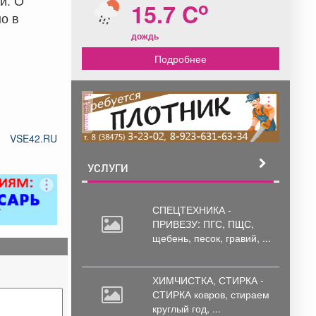
й. О
o
15.7 C
о в
дождь
Подробнее
реклама
VSE42.RU
УСЛУГИ
СПЕЦТЕХНИКА -
ПРИВЕЗУ: ПГС,
ПЩС,
щебень, песок, гравий, ...
ХИМЧИСТКА, СТИРКА -
СТИРКА ковров,
стираем
круглый год, ...