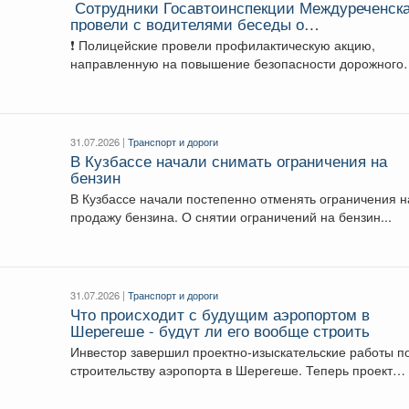
‍ Сотрудники Госавтоинспекции Междуреченск
провели с водителями беседы о
неукоснительном соблюдении Правил дорожн
❗️ Полицейские провели профилактическую акцию,
движения
направленную на повышение безопасности дорожного
движения на транспорте юридических лиц...
31.07.2026 |
Транспорт и дороги
В Кузбассе начали снимать ограничения на
бензин
В Кузбассе начали постепенно отменять ограничения н
продажу бензина. О снятии ограничений на бензин...
31.07.2026 |
Транспорт и дороги
Что происходит с будущим аэропортом в
Шерегеше - будут ли его вообще строить
Инвестор завершил проектно-изыскательские работы п
строительству аэропорта в Шерегеше. Теперь проект
должен пройти Главгосэкспертизу и...