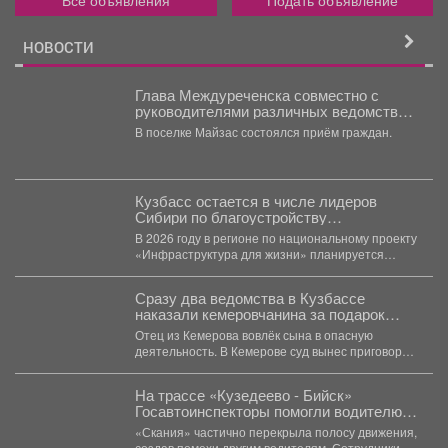
НОВОСТИ
Глава Междуреченска совместно с
руководителями различных ведомств
продолжает проводить выездные
В поселке Майзас состоялся приём граждан.
встречи.
Кузбасс остается в числе лидеров
Сибири по благоустройству
общественных пространств.
В 2026 году в регионе по национальному проекту
«Инфраструктура для жизни» планируется
обновить 115 общественных...
Сразу два ведомства в Кузбассе
наказали кемеровчанина за подарок
сыну
Отец из Кемерова вовлёк сына в опасную
деятельность. В Кемерове суд вынес приговор
отцу,...
На трассе «Кузедеево - Бийск»
Госавтоинспекторы помогли водителю
застрявшего в кювете грузовика.
«Скания» частично перекрыла полосу движения,
создав помехи другим водителям. Сотрудники