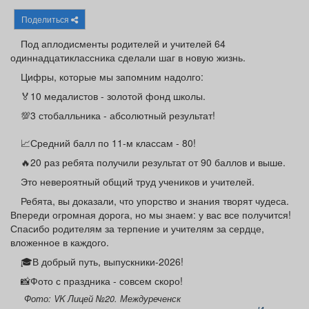
Афиша
Обучение
Проекты
Поделиться
Под аплодисменты родителей и учителей 64
одиннадцатиклассника сделали шаг в новую жизнь.
Цифры, которые мы запомним надолго:
Товары
Поздравления
Погода
🏅10 медалистов - золотой фонд школы.
💯3 стобалльника - абсолютный результат!
📈Средний балл по 11-м классам - 80!
🔥20 раз ребята получили результат от 90 баллов и выше.
ТВ программа
Я - пенсионер
Это невероятный общий труд учеников и учителей.
Ребята, вы доказали, что упорство и знания творят чудеса.
Впереди огромная дорога, но мы знаем: у вас все получится!
Спасибо родителям за терпение и учителям за сердце,
вложенное в каждого.
🎓В добрый путь, выпускники-2026!
📸Фото с праздника - совсем скоро!
Фото: VK Лицей №20. Междуреченск