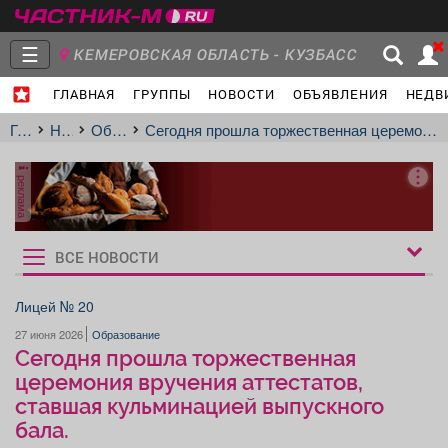
☰
КЕМЕРОВСКАЯ ОБЛАСТЬ - КУЗБАСС
ГЛАВНАЯ
ГРУППЫ
НОВОСТИ
ОБЪЯВЛЕНИЯ
НЕДВ
Главная
Группы
Новости
Главная
Новости
Образование
Сегодня прошла торжественная церемония вручения аттестатов, ставшая кульминацией выпускного бала.
реклама
Объявления
Недвижимость
Услуги
ВСЕ НОВОСТИ
Рукбрики
новостей
Лицей № 20
27 июня 2026
Образование
Работа
Транспорт
Компании
Сегодня прошла торжественная
церемония вручения аттестатов,
ставшая кульминацией выпускного
бала.