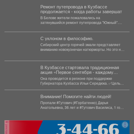
Ремонт путепровода в Кузбассе
продолжается - когда работы завершат
В Белове жители пожаловались на
затянувшийся ремонт путепровода "Южный".
Власти назвали ожидаемые сроки завершения
работ....
С уклоном в философию.
Сибирский центр горячей эмали представляет
вниманию новокузнечан натюрморты. Но это не
просто «вазочки и...
В Кузбассе стартовала традиционная
акция «Первое сентября - каждому
школьнику».
Она проводится в регионе при поддержке
Губернатора Кузбасса Ильи Середюка. ✅Цель
акции - помочь...
Внимание! Помогите найти людей!
Пропали #Гутович (#Горбатенко) Дарья
Анатольевна, 36 лет и #Гутович Василиса, 1 год,
г. #Ленинск-Кузнецкий, #Кемеровская...
реклама