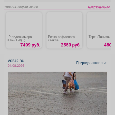
ТОВАРЫ, СКИДКИ, АКЦИИ
IP видеокaмepa
Резка рефленого
Торт «Танита»
iFlow F-0(T)
стекла
7499 руб.
2550 руб.
460 р
VSE42.RU
Природа и экология
04.08.2026