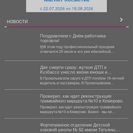
и
й
c 22.07.2026 по 18.08.2026
й
НОВОСТИ
Поздравляем с Днём работника
торговли!
🎂В этом году профессиональный праздник
отмечался 25 июля-и это уже юбилейный,
пятнадцатый раз! 👏В...
Две смерти сразу: жуткое ДТП в
Кузбассе унесло жизни юноши и
пассажирки
В Прокопьевском округе в ДТП погибли 19-летний
водитель и пассажирка. В Прокопьевском
муниципальном округе...
Проверил, как идет реконструкция
трамвайного маршрута №10 в Кемерово.
Проверил, как идет реконструкция трамвайного
маршрута №10 в Кемерово. Важно - мы не
просто...
Фортепианное отделение Детской
хоровой школы № 52 имени Татьяны