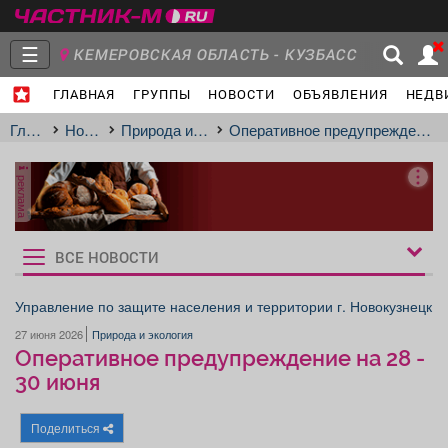
☰
КЕМЕРОВСКАЯ ОБЛАСТЬ - КУЗБАСС
ГЛАВНАЯ
ГРУППЫ
НОВОСТИ
ОБЪЯВЛЕНИЯ
НЕДВ
Главная
Группы
Новости
Главная
Новости
Природа и экология
Оперативное предупреждение на 28 - 30 июня
реклама
Объявления
Недвижимость
Услуги
ВСЕ НОВОСТИ
Рукбрики
новостей
Управление по защите населения и территории г. Новокузнецк
27 июня 2026
Природа и экология
Работа
Транспорт
Компании
Оперативное предупреждение на 28 -
30 июня
Поделиться