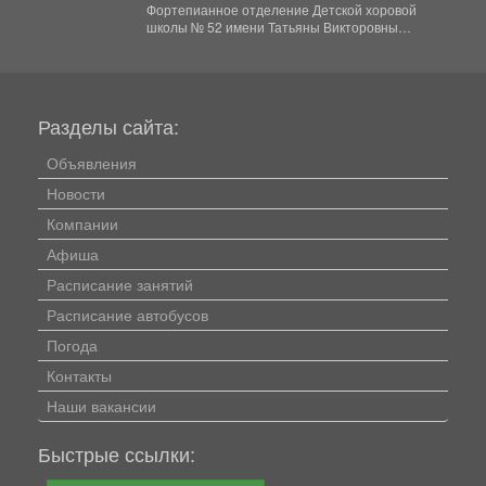
Викторовны Белоусовой - это
Фортепианное отделение Детской хоровой
пространство, где каждый ребенок
школы № 52 имени Татьяны Викторовны
открывает для себя удивительный мир
Белоусовой - это пространство, где...
музыки
Разделы сайта:
Объявления
Новости
Компании
Афиша
Расписание занятий
Расписание автобусов
Погода
Контакты
Наши вакансии
Быстрые ссылки: