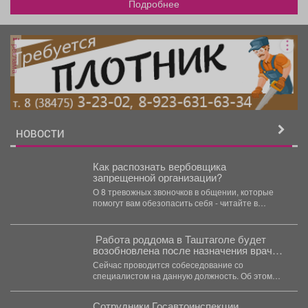
Подробнее
реклама
НОВОСТИ
Как распознать вербовщика
запрещенной организации?
О 8 тревожных звоночков в общении, которые
помогут вам обезопасить себя - читайте в
карточках.
️ Работа роддома в Таштаголе будет
возобновлена после назначения врача-
неонатолога.
Сейчас проводится собеседование со
специалистом на данную должность. Об этом
сегодня заявил губернатор Илья Середюк...
Сотрудники Госавтоинспекции