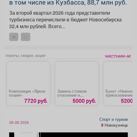
в том числе из Кузбасса, 88,7 млн руб.
За второй квартал 2026 года представители
турбизнеса перечислили в бюджет Новосибирска
32,4 млн рублей. Всего...
ТОВАРЫ, СКИДКИ, АКЦИИ
Композиция «Яркое
Замена стояков
Букет «Нежное
пламя»
отопления и
прикосновение»
водоснабжения до
7720 руб.
5000 руб.
5200 р
диаметра 20 - 25 мм
Спорт и туризм
06.08.2026
Новокузнецк