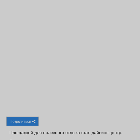
Афиша
Обучение
Проекты
Товары
Поздравления
Погода
ТВ программа
Я - пенсионер
Поделиться
Площадкой для полезного отдыха стал дайвинг-центр.