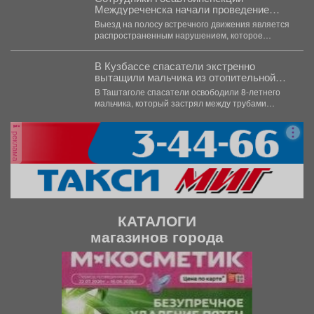
Междуреченска начали проведение
профилактической операции
Выезд на полосу встречного движения является
«Встречная полоса»
распространенным нарушением, которое
довольно часто становится причиной дорожно-
транспортного происшествия...
В Кузбассе спасатели экстренно
вытащили мальчика из отопительной
системы
В Таштаголе спасатели освободили 8-летнего
мальчика, который застрял между трубами
отопительной системы на территории школы....
реклама
КАТАЛОГИ
магазинов города
П
С
р
л
е
е