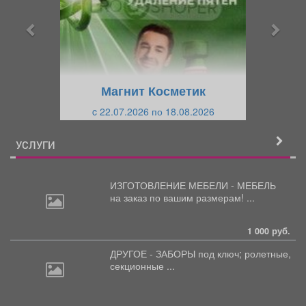
д
д
ы
у
д
ю
у
щ
щ
и
Магнит Косметик
и
й
c 22.07.2026 по 18.08.2026
й
УСЛУГИ
ИЗГОТОВЛЕНИЕ МЕБЕЛИ - МЕБЕЛЬ
на
заказ по вашим размерам! ...
1 000 руб.
ДРУГОЕ - ЗАБОРЫ под
ключ; ролетные,
секционные ...