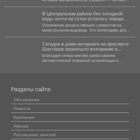
юноша, в силу возраста не...
В Центральном районе без холодной
воды почти на сутки осталось порядка
30 адресов.
Отключение ресурса связано с ремонтом на
магистральном водоводе. Это необходимо для
оперативного отключения аварийных участков...
Сегодня в доме-интернате на проспекте
Шахтёров произошло возгорание в
одной из комнат.
Благодаря оперативному срабатыванию
автоматической пожарной сигнализации и
грамотным действиям персонала возгорание
было быстро ликвидировано. ...
Разделы сайта:
Объявления
Новости
Компании
Афиша
Расписание занятий