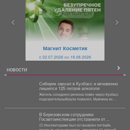
е
е
д
д
ы
у
д
ю
у
щ
щ
и
Магнит Косметик
и
й
c 22.07.2026 по 18.08.2026
й
НОВОСТИ
Сибиряк заехал в Кузбасс и мгновенно
лишился 125 литров алкоголя
Житель соседнего региона повёз через Кузбасс
подозрительныйгрузи пожалел. Мужчина из
Новосибирской области попал под...
В Березовском сотрудники
Госавтоинспекции отстранили от
управления несовершеннолетнего
👮‍♂ Инспекторами был остановлен питбайк,
водителя питбайка
которым, как выяснилось, управлял 11-летний