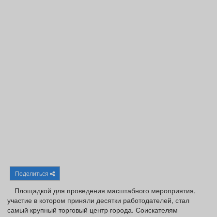
Афиша
Обучение
Проекты
Товары
Поздравления
Погода
ТВ программа
Я - пенсионер
Поделиться
Площадкой для проведения масштабного мероприятия,
участие в котором приняли десятки работодателей, стал
самый крупный торговый центр города. Соискателям