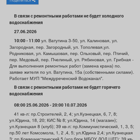
Афиша
Обучение
Проекты
В связи с ремонтными работами не будет холодного
водоснабжения
27.06.2026
Товары
Поздравления
Погода
ул. Ватутина 3-50, ул. Калиновая, ул.
10:00 - 11:00
Загородная, пер. Загородный, ул. Тополевая,ул.
Родниковая, ул. Камышовая, пер. Ольховый, пер. Птичий,
пер. Медовый, пер. Пчелиный, ул. Рябиновая, ул. Грибная -
Для выполнения ремонтных работ (замена крана) по.
заявке жителя по ул. Ватутина, 15а (собственными силами).
ТВ программа
Я - пенсионер
Работает МУП "Междуреченский Водоканал".
В связи с ремонтными работами не будет горячего
водоснабжения
08:00 25.06.2026 - 20:00 10.07.2026
41 кв-л: пр.Строителей, 2, 4; ул.Кузнецкая, 6, 7, 8;
ул.Юдина, 18, 20; КИС № 8; ул.Юдина, 14 (магазин);
ул.Кузнецкая 8 (клуб); 39 кв-л: пр.Коммунистический, 1, 3, 5;
пр.50 лет Комсомола, 1, 2 ,4, 5; ул.Юдина 2,4; ул.Кузнецкая
3; пр.Коммунистический 5 (хоз.блок МБОУ ДОД ЦДТ); 39 кв-