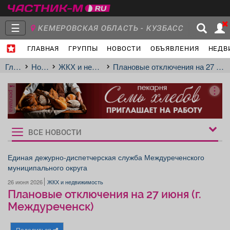
☰
КЕМЕРОВСКАЯ ОБЛАСТЬ - КУЗБАСС
ГЛАВНАЯ
ГРУППЫ
НОВОСТИ
ОБЪЯВЛЕНИЯ
НЕДВ
Главная
Группы
Новости
Главная
Новости
ЖКХ и недвижимость
Плановые отключения на 27 июня (г. Междуреченск)
реклама
Объявления
Недвижимость
Услуги
ВСЕ НОВОСТИ
Рукбрики
новостей
Единая дежурно-диспетчерская служба Междуреченского
муниципального округа
Работа
Транспорт
Компании
26 июня 2026
ЖКХ и недвижимость
Плановые отключения на 27 июня (г.
Междуреченск)
Поделиться