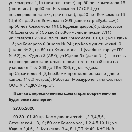
ул.Комарова 1,1a (пекарня, кафе); пр.50 лет Комсомола 16
(гостиница); пр.50 лет Комсомола 17 (СРЦ для
несовершеннолетних, прачечная); пр.50 лет Комсомола 18
(ЦБЛ); пр.50 лет Комсомола 20a (кинотеатр «Кузбасс»);
пр.50 лет Комсомола 19a (Ледовый дворец); ул.Березовая
1a (дом спорта); 35 кв-л: пр.Коммунистический 7,11;
ул.Комарова 2,2a,4; пр.50 лет Комсомола 9,10,13; ул.Юдина
1,5; ул.Комарова 6 (школа № 24); пр.Коммунистический 9
(школа № 2); пр.50 лет Комсомола 11 (учебный корпус ПУ
N- 62); ул.Юдина 3 (АБК); ул.Юдина 5a (д/сад N-1).. - в связи
с проведением капитального ремонта тепловой сети на
участке от ТКм-238 до ТКм-236, вдоль ж/дома
пр.Строителей 4 (2Дн 530 мм протяженностью по длине
канала 116,0 метров). Работает Междуреченский филиал
ООО ХК "СДС-Энерго".
В связи с переключением схемы кратковременно не
будет электроэнергии
27.06.2026
пр. Коммунистический 1,2,3,4,5,6;
00:30 - 01:30
Строителей 1,3, ,9; 50 лет Комсомола, 1,2,4,5,10,11; ул.
Юдина 2,4,6,12; Кузнецкая 3,4, 5; ЦТП № 40; КНС № 9,