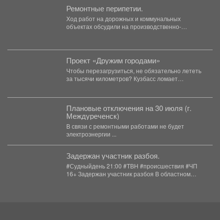
Ремонтные перипетии.
Ход работ на дорожных и коммунальных
объектах обсудили на производственно-
техническом рапорте в администрации
Новокузнецка. ...
Проект «Дружим городами»
Чтобы перезагрузиться, не обязательно лететь
за тысячи километров? Кузбасс ломает
стереотипы. Проект «Дружим городами»
превратил...
Плановые отключения на 30 июля (г.
Междуреченск)
В связи с ремонтными работами не будет
электроэнергии ...
Задержан участник разбоя.
#Судныйдень 21:00 #ТВН #происшествия #ЧП
16+ Задержан участник разбоя В областном
центре полицейские...