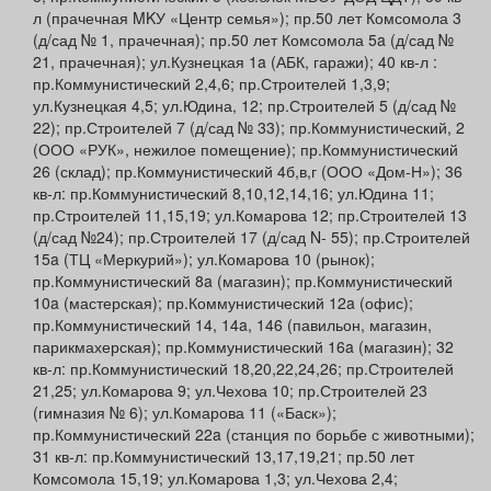
л (прачечная MKУ «Центр семья»); пр.50 лет Комсомола 3
(д/сад № 1, прачечная); пр.50 лет Комсомола 5a (д/сад №
21, прачечная); ул.Кузнецкая 1a (АБК, гаражи); 40 кв-л :
пр.Коммунистический 2,4,6; пр.Строителей 1,3,9;
ул.Кузнецкая 4,5; ул.Юдина, 12; пр.Строителей 5 (д/сад №
22); пр.Строителей 7 (д/сад № 33); пр.Коммунистический, 2
(ООО «РУК», нежилое помещение); пр.Коммунистический
26 (склад); пр.Коммунистический 4б,в,г (ООО «Дом-Н»); 36
кв-л: пр.Коммунистический 8,10,12,14,16; ул.Юдина 11;
пр.Строителей 11,15,19; ул.Комарова 12; пр.Строителей 13
(д/сад №24); пр.Строителей 17 (д/сад N- 55); пр.Строителей
15a (ТЦ «Меркурий»); ул.Комарова 10 (рынок);
пр.Коммунистический 8a (магазин); пр.Коммунистический
10a (мастерская); пр.Коммунистический 12a (офис);
пр.Коммунистический 14, 14a, 146 (павильон, магазин,
парикмахерская); пр.Коммунистический 16a (магазин); 32
кв-л: пр.Коммунистический 18,20,22,24,26; пр.Строителей
21,25; ул.Комарова 9; ул.Чехова 10; пр.Строителей 23
(гимназия № 6); ул.Комарова 11 («Баск»);
пр.Коммунистический 22a (станция по борьбе с животными);
31 кв-л: пр.Коммунистический 13,17,19,21; пр.50 лет
Комсомола 15,19; ул.Комарова 1,3; ул.Чехова 2,4;