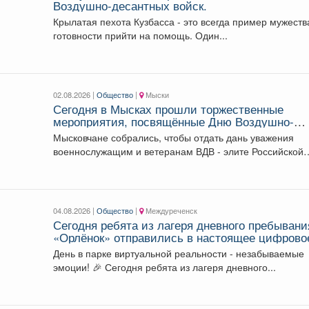
Воздушно-десантных войск.
Крылатая пехота Кузбасса - это всегда пример мужеств
готовности прийти на помощь. Один...
02.08.2026 |
Общество
|
Мыски
Сегодня в Мысках прошли торжественные
мероприятия, посвящённые Дню Воздушно-
десантных войск.
Мысковчане собрались, чтобы отдать дань уважения
военнослужащим и ветеранам ВДВ - элите Российской
армии. ...
04.08.2026 |
Общество
|
Междуреченск
Сегодня ребята из лагеря дневного пребывани
«Орлёнок» отправились в настоящее цифрово
приключение - в парк виртуальной реальности
День в парке виртуальной реальности - незабываемые
эмоции! 🎉 Сегодня ребята из лагеря дневного...