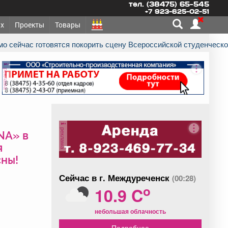
тел. (38475) 65-545
+7 923-625-02-51
х
Проекты
Товары
мо сейчас готовятся покорить сцену Всероссийской студенческо
реклама
реклама
NA» в
я
сны!
Сейчас в г. Междуреченск
(00:28)
o
10.9 C
небольшая облачность
Подробнее