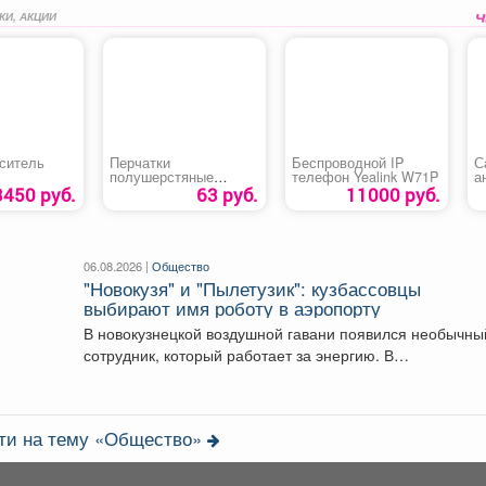
КИ, АКЦИИ
ситель
Перчатки
Беспроводной IP
С
полушерстяные
телефон Yealink W71P
а
двойные с ПВХ
3450 руб.
63 руб.
11000 руб.
06.08.2026 |
Общество
"Новокузя" и "Пылетузик": кузбассовцы
выбирают имя роботу в аэропорту
В новокузнецкой воздушной гавани появился необычны
сотрудник, который работает за энергию. В
международном аэропорту...
сти на тему «Общество»