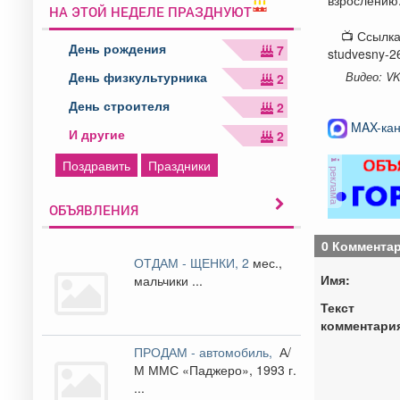
НА ЭТОЙ НЕДЕЛЕ ПРАЗДНУЮТ
📺 Ссылка
День рождения
7
studvesny-2
День физкультурника
Видео: V
2
День строителя
2
MAX-кан
И другие
2
Поздравить
Праздники
реклама
ОБЪЯВЛЕНИЯ
0 Коммента
ОТДАМ - ЩЕНКИ, 2
мес.,
Имя:
мальчики ...
Текст
комментари
ПРОДАМ - автомобиль,
А/
М ММС «Паджеро», 1993 г.
...