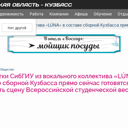
АЯ ОБЛАСТЬ - КУЗБАСС
движимость
Работа
Компании
Афиша
Обучение
Отды
ш город?
 вокального коллектива «LÚNA» в составе сборной Кузбасса пря
реклама
Общество
тки СибГИУ из вокального коллектива «LÚ
 сборной Кузбасса прямо сейчас готовятс
ть сцену Всероссийской студенческой ве