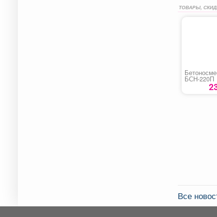
ТОВАРЫ, СКИД
Бетоносме
БСН-220П
2
Все ново