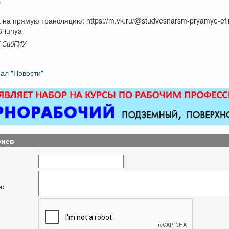
 на прямую трансляцию: https://m.vk.ru/@studvesnarsm-pryamye-efi
6-iunya
K СибГИУ
ал "Новости"
риев
я: