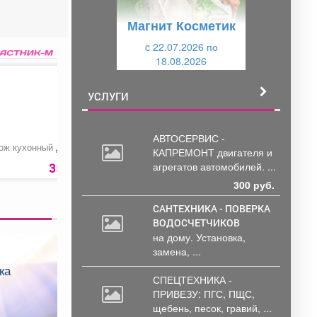
у
щ
Магнит Косметик
щ
и
и
c 22.07.2026 по
й
18.08.2026
й
УСЛУГИ
АВТОСЕРВИС -
ож кухонный Дачный
Чистка кузова
Лопата-скрепер
КАПРЕМОНТ двигателя
и
машины от битумных
«Ратник»
пятен
агрегатов автомобилей. ...
35 руб.
200 руб.
1399 ру
300 руб.
САНТЕХНИКА - ПОВЕРКА
ВОДОСЧЕТЧИКОВ
на дому. Установка,
замена, ...
СПЕЦТЕХНИКА -
ПРИВЕЗУ: ПГС,
ПЩС,
щебень, песок, гравий, ...