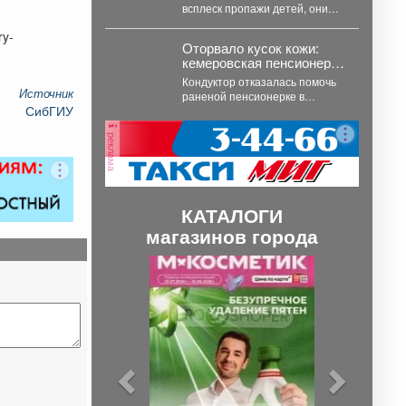
детей – что происходит
всплеск пропажи детей, они
массово исчезают. И на то есть
ry-
причина....
Оторвало кусок кожи:
кемеровская пенсионерка
истекала кровью в
Кондуктор отказалась помочь
автобусе
Источник
раненой пенсионерке в
СибГИУ
автобусе Кемерова.
Инцидентом
реклама
заинтересовались СК РФ.
Следственный комитет...
КАТАЛОГИ
магазинов города
П
С
р
л
е
е
д
д
ы
у
д
ю