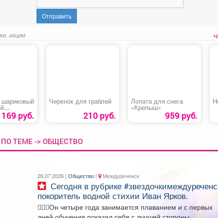
Отправить
КИ, АКЦИИ
 шариковый
Черенок для граблей
Лопата для снега
Н
ий
«Крепыш»
er»
169 руб.
210 руб.
959 руб.
ПО ТЕМЕ -> ОБЩЕСТВО
26.07.2026 |
Общество
|
Междуреченск
Сегодня в рубрике #звездочкимеждуреченска
покоритель водной стихии Иван Ярков.
🏊🏻‍♂️Он четыре года занимается плаванием и с первых
дней обучения показал себя с лучшей стороны,...