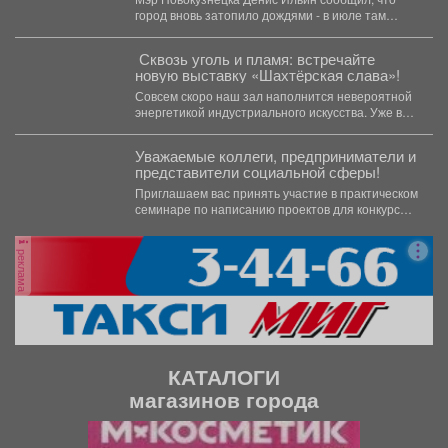
город вновь затопило дождями - в июле там
выпала...
️ Сквозь уголь и пламя: встречайте
новую выставку «Шахтёрская слава»!
Совсем скоро наш зал наполнится невероятной
энергетикой индустриального искусства. Уже в
эту среду, 5 августа,...
Уважаемые коллеги, предприниматели и
представители социальной сферы!
Приглашаем вас принять участие в практическом
семинаре по написанию проектов для конкурсов
«Росмолодежь.Гранты». Это уникальная...
реклама
КАТАЛОГИ
магазинов города
П
С