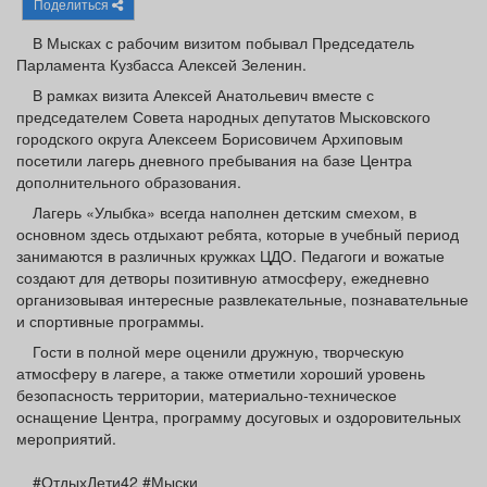
Поделиться
Афиша
Обучение
Проекты
В Мысках с рабочим визитом побывал Председатель
Парламента Кузбасса Алексей Зеленин.
В рамках визита Алексей Анатольевич вместе с
председателем Совета народных депутатов Мысковского
Товары
Поздравления
Погода
городского округа Алексеем Борисовичем Архиповым
посетили лагерь дневного пребывания на базе Центра
дополнительного образования.
Лагерь «Улыбка» всегда наполнен детским смехом, в
основном здесь отдыхают ребята, которые в учебный период
занимаются в различных кружках ЦДО. Педагоги и вожатые
ТВ программа
Я - пенсионер
создают для детворы позитивную атмосферу, ежедневно
организовывая интересные развлекательные, познавательные
и спортивные программы.
Гости в полной мере оценили дружную, творческую
атмосферу в лагере, а также отметили хороший уровень
безопасность территории, материально‑техническое
оснащение Центра, программу досуговых и оздоровительных
мероприятий.
#ОтдыхДети42 #Мыски