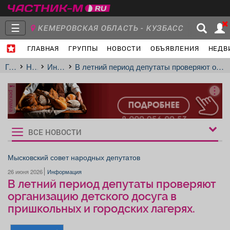
☰
КЕМЕРОВСКАЯ ОБЛАСТЬ - КУЗБАСС
ГЛАВНАЯ
ГРУППЫ
НОВОСТИ
ОБЪЯВЛЕНИЯ
НЕДВ
Главная
Группы
Новости
Главная
Новости
Информация
В летний период депутаты проверяют организацию детского досуга в пришкольных и городских лагерях.
реклама
Объявления
Недвижимость
Услуги
ВСЕ НОВОСТИ
Рукбрики
новостей
Мысковский совет народных депутатов
26 июня 2026
Информация
Работа
Транспорт
Компании
В летний период депутаты проверяют
организацию детского досуга в
пришкольных и городских лагерях.