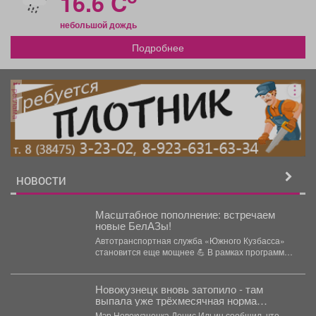
16.6 C
небольшой дождь
Подробнее
реклама
НОВОСТИ
Масштабное пополнение: встречаем
новые БелАЗы!
Автотранспортная служба «Южного Кузбасса»
становится еще мощнее 💪 В рамках программы
по поддержанию существующих...
Новокузнецк вновь затопило - там
выпала уже трёхмесячная норма
осадков
Мэр Новокузнецка Денис Ильин сообщил, что