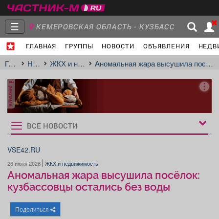
☰
КЕМЕРОВСКАЯ ОБЛАСТЬ - КУЗБАСС
ГЛАВНАЯ
ГРУППЫ
НОВОСТИ
ОБЪЯВЛЕНИЯ
НЕДВ
Главная
Группы
Новости
Главная
Новости
ЖКХ и недвижимость
Аномальная жара высушила посёлок: кузбассовцы остались без воды
реклама
Объявления
Недвижимость
Услуги
ВСЕ НОВОСТИ
Рукбрики
новостей
VSE42.RU
26 июня 2026
ЖКХ и недвижимость
Работа
Транспорт
Компании
Аномальная жара высушила посёлок:
кузбассовцы остались без воды
Поделиться