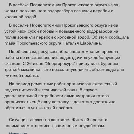
Афиша
Обучение
Проекты
В посёлке Плодопитомник Прокопьевского округа из-за
жары и повышенного водоразбора возникли перебои с
холодной водой.
В посёлке Плодопитомник Прокопьевского округа из-за
устойчивой сухой погоды и повышенного водоразбора на
полив возникли перебои с холодной водой. Об этом сообщила
Товары
Поздравления
Погода
глава Прокопьевского округа Наталья Шабалина.
По её словам, ресурсоснабжающая компания провела
работы по восстановлению водоотдачи двух действующих
скважин. С 26 июня "Энергоресурс" приступил к бурению
третьей скважины – это позволит увеличить объём воды для
ТВ программа
Я - пенсионер
жителей посёлка.
На период ремонтных работ организован ежедневный
подвоз питьевой и технической воды. В случае
дополнительной потребности администрация готова
организовать ещё одну доставку – для этого достаточно
обратиться в чат жителей посёлка.
Ситуацию держат на контроле. Жителей просят с
пониманием отнестись к временным неудобствам.
Источник