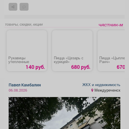
ТОВАРЫ, СКИДКИ, АКЦИИ
Рукавицы
Пицца «Цезарь с
Пицца «Цыплено
утепленные
курицей»
Ранч»
140 руб.
680 руб.
670 р
ЖКХ и недвижимость
Павел Камбалин
Междуреченск
06.08.2026