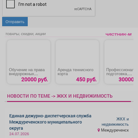
Отправить
ТОВАРЫ, СКИДКИ, АКЦИИ
Обучение на права
Аренда теннисного
Профессиональ
внедорожных
корта
подготовка,
мототранспортных
переподготовка,
20000 руб.
450 руб.
30000 р
средств категории AI
повышение
квалификации
«Машинист
бульдозера»
НОВОСТИ ПО ТЕМЕ -> ЖКХ И НЕДВИЖИМОСТЬ
Единая дежурно-диспетчерская служба
ЖКХ и
Междуреченского муниципального
недвижимость
округа
Междуреченск
24.07.2026