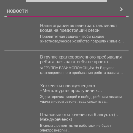
й
НОВОСТИ
Наши аграрии активно заготавливают
корма на предстоящий сезон.
Приоритетная задача - чтобы каждое
животноводческое хозяйство подошло к зиме с
полным запасом. Селяне уже...
В группе кратковременного пребывания
ребята называют себя не просто
группой, а "группой взаимопомощи".
💫ГРУППА ВЗАИМОПОМОЩИ💫 👫 В группе
кратковременного пребывания ребята называют
себя не просто группой, а...
Хоккеисты новокузнецкого
«Металлурга» приступили к
тренировкам.
Ждем горячих эмоций и побед, ребятам желаем
удачи в новом сезоне. Буду следить за...
Плановые отключения на 6 августа (г.
Междуреченск)
В связи с ремонтными работами не будет
электроэнергии ...