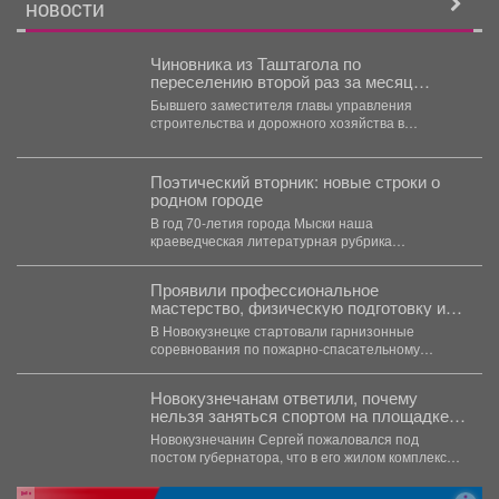
НОВОСТИ
Чиновника из Таштагола по
переселению второй раз за месяц
обвиняют в халатности
Бывшего заместителя главы управления
строительства и дорожного хозяйства в
Таштагольском районе Олега Данильченко снова
обвинили...
Поэтический вторник: новые строки о
родном городе
В год 70-летия города Мыски наша
краеведческая литературная рубрика
«Поэтический вторникЪ» продолжает знакомить
читателей с...
Проявили профессиональное
мастерство, физическую подготовку и
командный дух.
В Новокузнецке стартовали гарнизонные
соревнования по пожарно-спасательному
спорту. Они продлятся в течение двух дней, а...
Новокузнечанам ответили, почему
нельзя заняться спортом на площадке
лицея
Новокузнечанин Сергей пожаловался под
постом губернатора, что в его жилом комплексе
«Новый город» нет оборудованных...