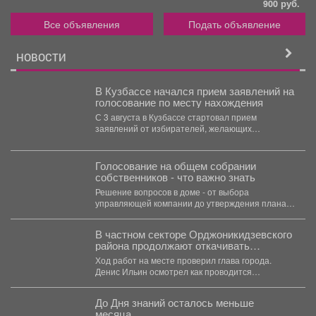
900 руб.
Все объявления
Подать объявление
НОВОСТИ
В Кузбассе начался прием заявлений на
голосование по месту нахождения
С 3 августа в Кузбассе стартовал прием
заявлений от избирателей, желающих
проголосовать на предстоящих выборах...
Голосование на общем собрании
собственников - что важно знать
Решение вопросов в доме - от выбора
управляющей компании до утверждения плана
благоустройства - принимается...
В частном секторе Орджоникидзевского
района продолжают откачивать
грунтовые воды.
Ход работ на месте проверил глава города.
Денис Ильин осмотрел как проводится
берегоукрепеление Алениного ручья....
До Дня знаний осталось меньше
месяца.