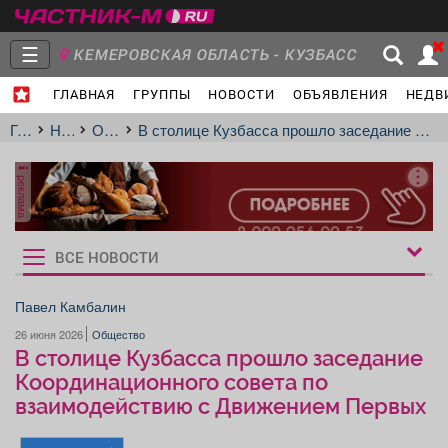
☰
КЕМЕРОВСКАЯ ОБЛАСТЬ - КУЗБАСС
ГЛАВНАЯ
ГРУППЫ
НОВОСТИ
ОБЪЯВЛЕНИЯ
НЕДВ
Главная
Группы
Новости
Главная
Новости
Общество
В столице Кузбасса прошло заседание Координационного совета по взаимодействию с Движением Первых
реклама
Объявления
Недвижимость
Услуги
ВСЕ НОВОСТИ
Рукбрики
новостей
Павел Камбалин
26 июня 2026
Общество
Работа
Транспорт
Компании
В столице Кузбасса прошло заседание
Координационного совета по
взаимодействию с Движением Первых