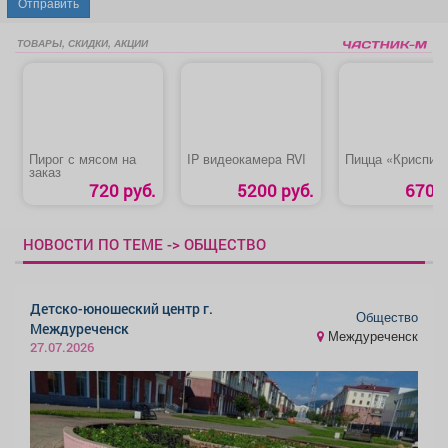
Отправить
ТОВАРЫ, СКИДКИ, АКЦИИ
Пирог с мясом на
IP видеокaмepa RVI
Пицца «Криспи»
заказ
720 руб.
5200 руб.
670 р
НОВОСТИ ПО ТЕМЕ -> ОБЩЕСТВО
Детско-юношеский центр г.
Общество
Междуреченск
Междуреченск
27.07.2026