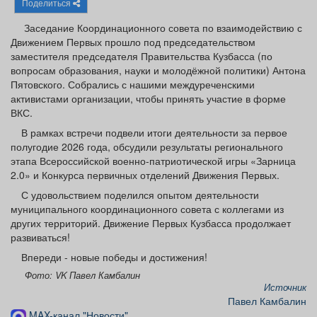
Поделиться
Афиша
Обучение
Проекты
Заседание Координационного совета по взаимодействию с
Движением Первых прошло под председательством
заместителя председателя Правительства Кузбасса (по
вопросам образования, науки и молодёжной политики) Антона
Пятовского. Собрались с нашими междуреченскими
Товары
Поздравления
Погода
активистами организации, чтобы принять участие в форме
ВКС.
В рамках встречи подвели итоги деятельности за первое
полугодие 2026 года, обсудили результаты регионального
этапа Всероссийской военно-патриотической игры «Зарница
ТВ программа
Я - пенсионер
2.0» и Конкурса первичных отделений Движения Первых.
С удовольствием поделился опытом деятельности
муниципального координационного совета с коллегами из
других территорий. Движение Первых Кузбасса продолжает
развиваться!
Впереди - новые победы и достижения!
Фото: VK Павел Камбалин
Источник
Павел Камбалин
MAX-канал "Новости"