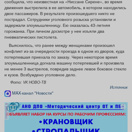
сообщила, что неизвестная на «Ниссане Сирене», во время
Афиша
Обучение
Проекты
движения выстрелила в ее автомобиль, в котором находились
двое пассажиров. В результате произошедшего никто не
пострадал. Сотрудники уголовного розыска установили и
задержали злоумышленницу. Ею оказалась 43-летняя
горожанка. При личном досмотре у нее изъяли два
Товары
Поздравления
Погода
пневматических пистолета.
Выяснилось, что ранее между женщинами произошел
конфликт из-за очередности проезда в одном из дворов, куда
потерпевшая приехала по заказу. Через некоторое время
злоумышленница догнала машину потерпевшей и произвела
не менее 3 выстрелов, повредив заднее левое боковое стекло
ТВ программа
Я - пенсионер
и кузов. Возбуждено уголовное дело.
Фото: VK НОВО-ТВ
Источник
MAX-канал "Новости"
реклама