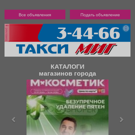
Все объявления
Подать объявление
реклама
КАТАЛОГИ
магазинов города
П
С
р
л
е
е
д
д
ы
у
д
ю
у
щ