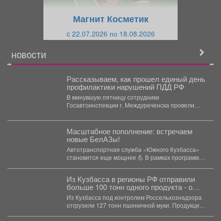
щ
и
Магнит Косметик
и
й
c 22.07.2026 по 18.08.2026
й
НОВОСТИ
Рассказываем, как прошел единый день
профилактики нарушений ПДД РФ
В минувшую пятницу сотрудники
Госавтоинспекции г. Междуреченска провели
единый день профилактики нарушений правил
дорожного движения....
Масштабное пополнение: встречаем
новые БелАЗы!
Автотранспортная служба «Южного Кузбасса»
становится еще мощнее 💪 В рамках программы
по поддержанию существующих...
Из Кузбасса в регионы РФ отправили
больше 100 тонн одного продукта - о
чем речь
Из Кузбасса под контролем Россельхознадзора
отгрузили 127 тонн пшеничной муки. Продукция
отправилась железнодорожными вагонами и...