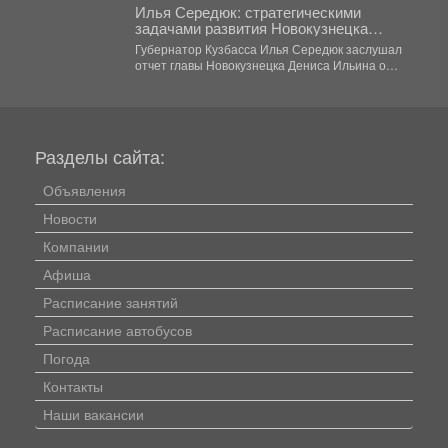
Илья Середюк: стратегическими
задачами развития Новокузнецка
должны стать жилищное строительство,
Губернатор Кузбасса Илья Середюк заслушал
комфорт и безопасность горожан
отчет главы Новокузнецка Дениса Ильина о
социально-экономическом развитии города в...
Разделы сайта:
Объявления
Новости
Компании
Афиша
Расписание занятий
Расписание автобусов
Погода
Контакты
Наши вакансии