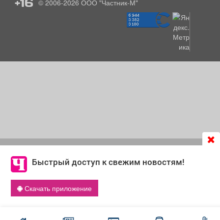
+16
© 2006-2026
ООО "Частник-М"
Продолжая использовать сайт
chastnik-m.ru
, Вы даете
согласие на обработку файлов cookie, которые
Быстрый доступ к свежим новостям!
обеспечивают корректную работу сайта и сбора
информации для улучшения качества сервисов.
Скачать приложение
Что такое cookie