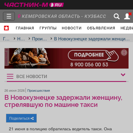
☰
КЕМЕРОВСКАЯ ОБЛАСТЬ - КУЗБАСС
ГЛАВНАЯ
ГРУППЫ
НОВОСТИ
ОБЪЯВЛЕНИЯ
НЕДВ
Главная
Группы
Новости
Главная
Новости
Происшествия
В Новокузнецке задержали женщину, стрелявшую по машине такси
реклама
Объявления
Недвижимость
Услуги
ВСЕ НОВОСТИ
Рукбрики
новостей
26 июня 2026
Происшествия
В Новокузнецке задержали женщину,
Работа
Транспорт
Компании
стрелявшую по машине такси
Поделиться
21 июня в полицию обратилась водитель такси. Она