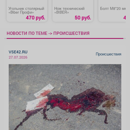
Угольник столярный
Нож технический
Болт М8*20 мм
«Biber Профи»
«BIBER»
470 руб.
50 руб.
4 
НОВОСТИ ПО ТЕМЕ -> ПРОИСШЕСТВИЯ
VSE42.RU
Происшествия
27.07.2026